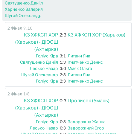
Святушенко Данііл
Харченко Валерия
Шугай Олександр
2 Фінал
9..10
КЗ ХФКСП ХОР
2:3
КЗ ХФКСП ХОР (Харьков)
(Харьков) - ДЮСШ
(Ахтырка)
Голіус Кіра
3:1
Литвин Яна
Святушенко Данііл
1:3
Ігнатченко Денис
Лесько Назар
3:0
Мізяк Ольга
Шугай Олександр
2:3
Литвин Яна
Голіус Кіра
2:3
Ігнатченко Денис
2 Фінал
1/8
КЗ ХФКСП ХОР
0:3
Пролисок (Умань)
(Харьков) - ДЮСШ
(Ахтырка)
Голіус Кіра
0:3
Задорожна Жанна
Лесько Назар
0:3
Задорожний Єгор