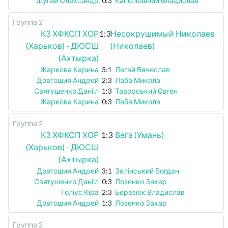
Шугай Олександр
0:3
Капелюшний Владислав
Группа 2
КЗ ХФКСП ХОР
1:3
Несокрушимый Николаев
(Харьков) - ДЮСШ
(Николаев)
(Ахтырка)
Жаркова Карина
3:1
Легай Вячеслав
Довгошия Андрей
2:3
Лаба Микола
Святушенко Данііл
1:3
Таворський Євген
Жаркова Карина
0:3
Лаба Микола
Группа 2
КЗ ХФКСП ХОР
1:3
Вега (Умань)
(Харьков) - ДЮСШ
(Ахтырка)
Довгошия Андрей
3:1
Зелінський Богдан
Святушенко Данііл
0:3
Лозенко Захар
Голіус Кіра
2:3
Березюк Владислав
Довгошия Андрей
1:3
Лозенко Захар
Группа 2