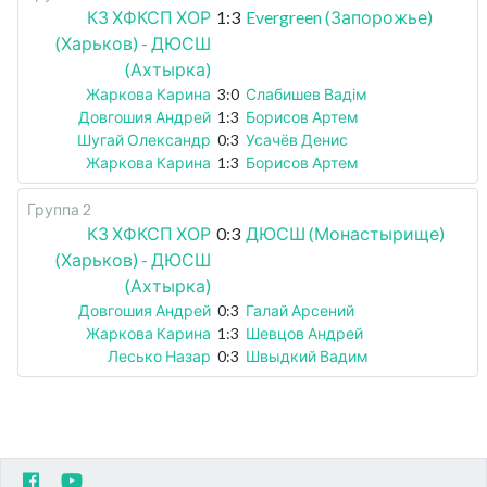
КЗ ХФКСП ХОР
1:3
Evergreen (Запорожье)
(Харьков) - ДЮСШ
(Ахтырка)
Жаркова Карина
3:0
Слабишев Вадім
Довгошия Андрей
1:3
Борисов Артем
Шугай Олександр
0:3
Усачёв Денис
Жаркова Карина
1:3
Борисов Артем
Группа 2
КЗ ХФКСП ХОР
0:3
ДЮСШ (Монастырище)
(Харьков) - ДЮСШ
(Ахтырка)
Довгошия Андрей
0:3
Галай Арсений
Жаркова Карина
1:3
Шевцов Андрей
Лесько Назар
0:3
Швыдкий Вадим