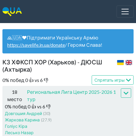
🙏🇺🇦❤️Підтримати Українську Армію
https://savelife.in.ua/donate
/ Героям Слава!
КЗ ХФКСП ХОР (Харьков) - ДЮСШ
(Ахтырка)
0
%
побед
0
👍 vs
6
👎
Спрятать игры
18
Региональная Лига Центр 2025-2026 1
место
тур
0
%
побед
0
👍 vs
6
👎
Довгошия Андрей
(30)
Жаркова Карина
(27.9)
Голіус Кіра
Лесько Назар