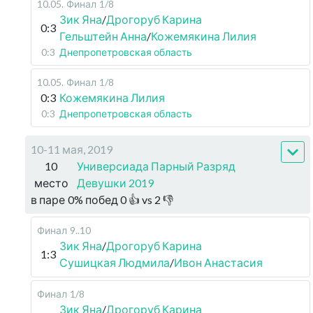
10.05
.
Финал
1/8
Зик Яна
/
Дрогоруб Карина
0:3
Гельштейн Анна
/
Кожемякина Лилия
0:3
Днепропетровская область
10.05
.
Финал
1/8
0:3
Кожемякина Лилия
0:3
Днепропетровская область
10-11 мая, 2019
10
Универсиада Парный Разряд
место
Девушки 2019
в паре
0
%
побед
0
👍 vs
2
👎
Финал
9..10
Зик Яна
/
Дрогоруб Карина
1:3
Сушицкая Людмила
/
Ивон Анастасия
Финал
1/8
Зик Яна
/
Дрогоруб Карина