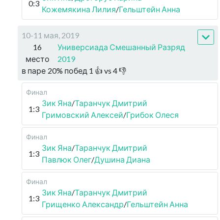
0:3
Кожемякина Лилия
/
Гельштейн Анна
10-11 мая, 2019
16
Универсиада Смешанный Разряд
место
2019
в паре
20
%
побед
1
👍 vs
4
👎
Финал
Зик Яна
/
Таранчук Дмитрий
1:3
Гримовский Алексей
/
Грибок Олеся
Финал
Зик Яна
/
Таранчук Дмитрий
1:3
Павлюк Олег
/
Душина Диана
Финал
Зик Яна
/
Таранчук Дмитрий
1:3
Грищенко Александр
/
Гельштейн Анна