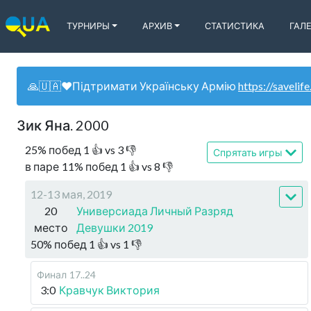
ТУРНИРЫ
АРХИВ
СТАТИСТИКА
ГАЛ
🙏🇺🇦❤️Підтримати Українську Армію
https://savelife
Зик Яна. 2000
25
%
побед
1
👍 vs
3
👎
Спрятать игры
в паре
11
%
побед
1
👍 vs
8
👎
12-13 мая, 2019
20
Универсиада Личный Разряд
место
Девушки 2019
50
%
побед
1
👍 vs
1
👎
Финал
17..24
3:0
Кравчук Виктория