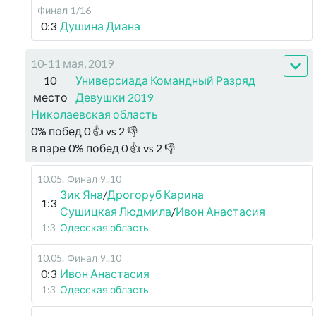
Финал
1/16
0:3
Душина Диана
10-11 мая, 2019
10
Универсиада Командный Разряд
место
Девушки 2019
Николаевская область
0
%
побед
0
👍 vs
2
👎
в паре
0
%
побед
0
👍 vs
2
👎
10.05
.
Финал
9..10
Зик Яна
/
Дрогоруб Карина
1:3
Сушицкая Людмила
/
Ивон Анастасия
1:3
Одесская область
10.05
.
Финал
9..10
0:3
Ивон Анастасия
1:3
Одесская область