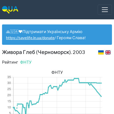
🙏🇺🇦❤️Підтримати Українську Армію
https://savelife.in.ua/donate
/ Героям Слава!
Живора Глеб (Черноморск). 2003
Рейтинг
ФНТУ
ФНТУ