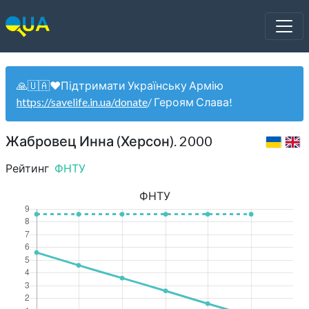
🙏🇺🇦❤️Підтримати Українську Армію
https://savelife.in.ua/donate
/ Героям Слава!
Жабровец Инна (Херсон). 2000
Рейтинг
ФНТУ
ФНТУ