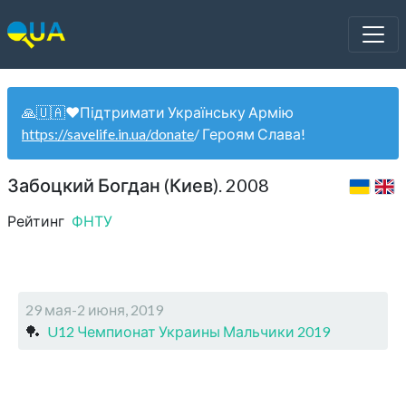
🙏🇺🇦❤️Підтримати Українську Армію
https://savelife.in.ua/donate
/ Героям Слава!
Забоцкий Богдан (Киев). 2008
Рейтинг
ФНТУ
29 мая-2 июня, 2019
🏓
U12 Чемпионат Украины Мальчики 2019