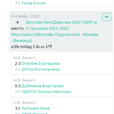
3:1
Рапид (Сколе)
4-6 февр., 2022
4
Детская Лига Девочки 2007-2009 г.р.
место
2 тур сезон 2021-2022
West Juniors (Могилёв-Подольский - Жолква
- Винница)
63
%
побед
5
👍 vs
3
👎
6.02
.
Финал 1
2:3
Оглобяк Екатерина
2:3
ДЮСШ (Богородчаны)
6.02
.
Финал 1
0:3
Дубинина Анастасия
3:2
НДЮСШ Трубник (Никополь)
5.02
.
Финал 1
3:1
Антонюк Анна
3:1
ХФСК (Херсон)