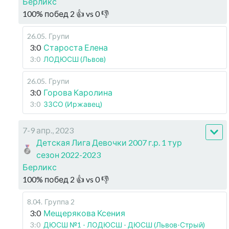
Берликс
100
%
побед
2
👍 vs
0
👎
26.05
.
Групи
3:0
Староста Елена
3:0
ЛОДЮСШ (Львов)
26.05
.
Групи
3:0
Горова Каролина
3:0
ЗЗСО (Иржавец)
7-9 апр., 2023
Детская Лига Девочки 2007 г.р. 1 тур
сезон 2022-2023
Берликс
100
%
побед
2
👍 vs
0
👎
8.04
.
Группа 2
3:0
Мещерякова Ксения
3:0
ДЮСШ №1 - ЛОДЮСШ - ДЮСШ (Львов-Стрый)