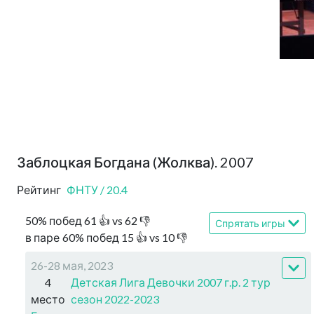
Заблоцкая Богдана (Жолква). 2007
Рейтинг
ФНТУ
/
20.4
50
%
побед
61
👍 vs
62
👎
Спрятать игры
в паре
60
%
побед
15
👍 vs
10
👎
26-28 мая, 2023
4
Детская Лига Девочки 2007 г.р. 2 тур
место
сезон 2022-2023