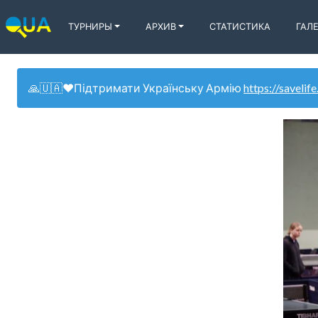
ТУРНИРЫ
АРХИВ
СТАТИСТИКА
ГАЛ
🙏🇺🇦❤️Підтримати Українську Армію
https://savelife