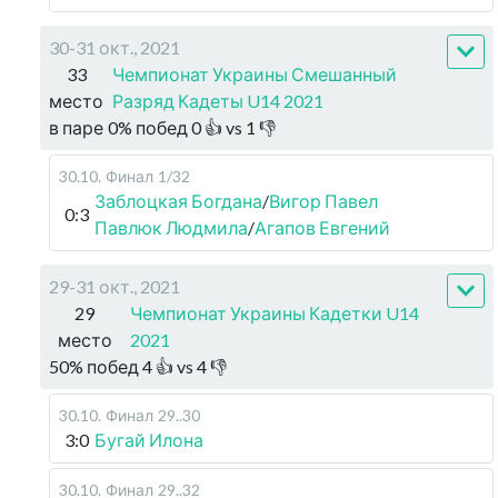
30-31 окт., 2021
33
Чемпионат Украины Смешанный
место
Разряд Кадеты U14 2021
в паре
0
%
побед
0
👍 vs
1
👎
30.10
.
Финал
1/32
Заблоцкая Богдана
/
Вигор Павел
0:3
Павлюк Людмила
/
Агапов Евгений
29-31 окт., 2021
29
Чемпионат Украины Кадетки U14
место
2021
50
%
побед
4
👍 vs
4
👎
30.10
.
Финал
29..30
3:0
Бугай Илона
30.10
.
Финал
29..32