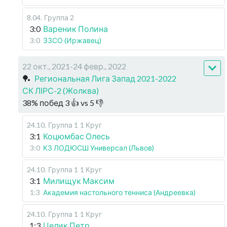
8.04
.
Группа 2
3:0
Вареник Полина
3:0
ЗЗСО (Иржавец)
22 окт., 2021-24 февр., 2022
🏓
Региональная Лига Запад 2021-2022
СК ЛІРС-2 (Жолква)
38
%
побед
3
👍 vs
5
👎
24.10
.
Группа 1
1 Круг
3:1
Коцюмбас Олесь
3:0
КЗ ЛОДЮСШ Универсал (Львов)
24.10
.
Группа 1
1 Круг
3:1
Милищук Максим
1:3
Академия настольного тенниса (Андреевка)
24.10
.
Группа 1
1 Круг
1:3
Целик Петр