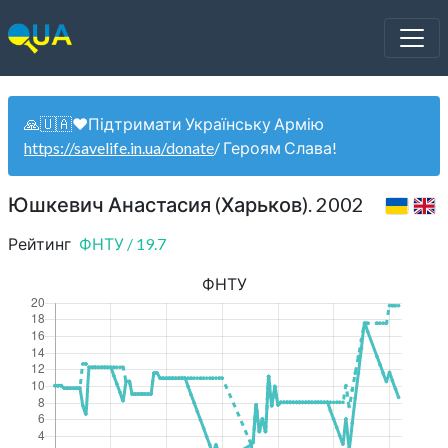
🙏🇺🇦❤️Підтримати Українську Армію
https://savelife.in.ua/donate
/ Героям Слава!
Юшкевич Анастасия (Харьков). 2002
Рейтинг
ФНТУ
/
19.7
ФНТУ