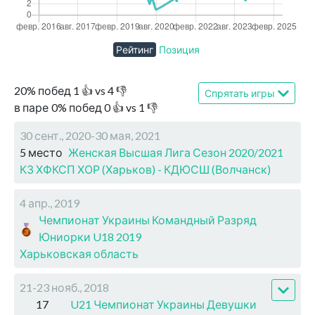
Рейтинг
Позиция
20
%
побед
1
👍 vs
4
👎
Спрятать игры
в паре
0
%
побед
0
👍 vs
1
👎
30 сент., 2020-30 мая, 2021
5 место
Женская Высшая Лига Сезон 2020/2021
КЗ ХФКСП ХОР (Харьков) - КДЮСШ (Волчанск)
4 апр., 2019
Чемпионат Украины Командный Разряд
Юниорки U18 2019
Харьковская область
21-23 нояб., 2018
17
U21 Чемпионат Украины Девушки