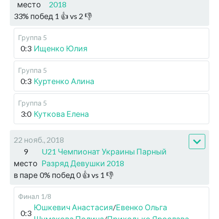
место
2018
33
%
побед
1
👍 vs
2
👎
Группа 5
0:3
Ищенко Юлия
Группа 5
0:3
Куртенко Алина
Группа 5
3:0
Куткова Елена
22 нояб., 2018
9
U21 Чемпионат Украины Парный
место
Разряд Девушки 2018
в паре
0
%
побед
0
👍 vs
1
👎
Финал
1/8
Юшкевич Анастасия
/
Евенко Ольга
0:3
Шумакова Полина
/
Приходько Ярослава