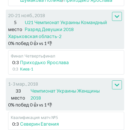
20-21 нояб., 2018
5
U21 Чемпионат Украины Командный
место
Разряд Девушки 2018
Харьковская область-2
0
%
побед
0
👍 vs
1
👎
Финал
Четвертьфинал
0:3
Приходько Ярослава
0:3
Киев-1
1-3 мар., 2018
33
Чемпионат Украины Женщины
место
2018
0
%
побед
0
👍 vs
1
👎
Квалификация
матч №5
0:3
Северин Евгения