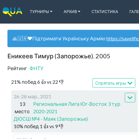
ТУРНИРЫ
АРХИВ
СТАТИСТИКА
ГАЛ
🙏🇺🇦❤️Підтримати Українську Армію
https://savelife
Еникеев Тимур (Запорожье). 2005
Рейтинг
ФНТУ
21
%
побед
6
👍 vs
22
👎
Спрятать игры
26-28 мар., 2021
13
Региональная Лига Юг-Восток 3 тур
место
2020-2021
ДЮСШ №4 - Маяк (Запорожье)
10
%
побед
1
👍 vs
9
👎