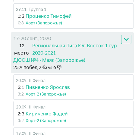
29.11
.
Группа 1
1:3
Проценко Тимофей
0:3
Хорт (Запорожье)
17-20 сент., 2020
12
Региональная Лига Юг-Восток 1 тур
место
2020-2021
ДЮСШ №4 - Маяк (Запорожье)
25
%
побед
2
👍 vs
6
👎
20.09
.
II Финал
3:1
Пивненко Ярослав
3:2
Хорт-2 (Запорожье)
20.09
.
II Финал
2:3
Кириченко Фадей
3:2
Хорт-2 (Запорожье)
19.09
.
II Финал