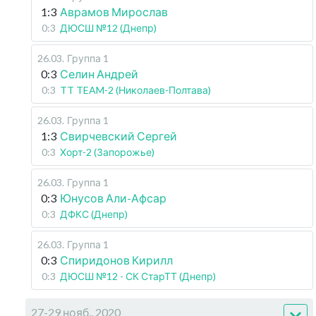
1:3
Аврамов Мирослав
0:3
ДЮСШ №12 (Днепр)
26.03
.
Группа 1
0:3
Селин Андрей
0:3
TT TEAM-2 (Николаев-Полтава)
26.03
.
Группа 1
1:3
Свирчевский Сергей
0:3
Хорт-2 (Запорожье)
26.03
.
Группа 1
0:3
Юнусов Али-Афсар
0:3
ДФКС (Днепр)
26.03
.
Группа 1
0:3
Спиридонов Кирилл
0:3
ДЮСШ №12 - СК СтарТТ (Днепр)
27-29 нояб., 2020