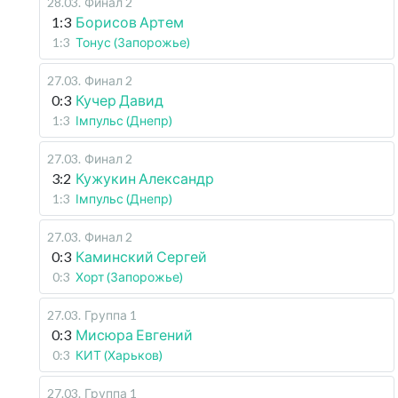
28.03
.
Финал 2
1:3
Борисов Артем
1:3
Тонус (Запорожье)
27.03
.
Финал 2
0:3
Кучер Давид
1:3
Імпульс (Днепр)
27.03
.
Финал 2
3:2
Кужукин Александр
1:3
Імпульс (Днепр)
27.03
.
Финал 2
0:3
Каминский Сергей
0:3
Хорт (Запорожье)
27.03
.
Группа 1
0:3
Мисюра Евгений
0:3
КИТ (Харьков)
27.03
.
Группа 1