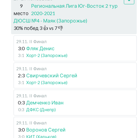
9
Региональная Лига Юг-Восток 2 тур
место
2020-2021
ДЮСШ №4 - Маяк (Запорожье)
30
%
побед
3
👍 vs
7
👎
29.11
.
II Финал
3:0
Фляк Денис
3:1
Хорт-2 (Запорожье)
29.11
.
II Финал
2:3
Свирчевский Сергей
3:1
Хорт-2 (Запорожье)
29.11
.
II Финал
0:3
Демченко Иван
0:3
ДФКС (Днепр)
29.11
.
II Финал
3:0
Воронов Сергей
3:0
КИТ (Харьков)