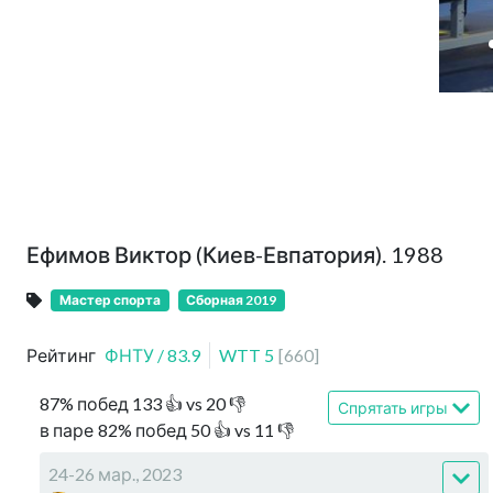
Ефимов Виктор (Киев-Евпатория). 1988
Мастер спорта
Сборная 2019
Рейтинг
ФНТУ
/
83.9
WTT
5
[
660
]
87
%
побед
133
👍 vs
20
👎
Спрятать игры
в паре
82
%
побед
50
👍 vs
11
👎
24-26 мар., 2023