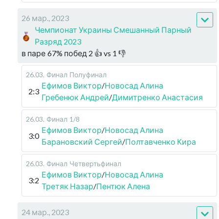
26 мар., 2023
Чемпионат Украины Смешанный Парный
Разряд 2023
в паре
67
%
побед
2
👍 vs
1
👎
26.03
.
Финал
Полуфинал
Ефимов Виктор
/
Новосад Алина
2:3
Гребенюк Андрей
/
Димитренко Анастасия
26.03
.
Финал
1/8
Ефимов Виктор
/
Новосад Алина
3:0
Барановский Сергей
/
Полтавченко Кира
26.03
.
Финал
Четвертьфинал
Ефимов Виктор
/
Новосад Алина
3:2
Третяк Назар
/
Пентюк Алена
24 мар., 2023