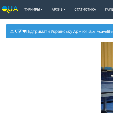
ТУРНИРЫ
АРХИВ
СТАТИСТИКА
ГАЛ
🙏🇺🇦❤️Підтримати Українську Армію
https://savelife