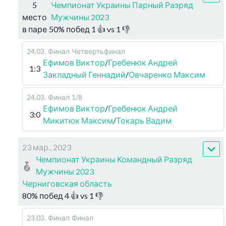
5
Чемпионат Украины Парный Разряд
место
Мужчины 2023
в паре
50
%
побед
1
👍 vs
1
👎
24.03
.
Финал
Четвертьфинал
Ефимов Виктор
/
Гребенюк Андрей
1:3
Закладный Геннадий
/
Овчаренко Максим
24.03
.
Финал
1/8
Ефимов Виктор
/
Гребенюк Андрей
3:0
Микитюк Максим
/
Токарь Вадим
23 мар., 2023
Чемпионат Украины Командный Разряд
Мужчины 2023
Черниговская область
80
%
побед
4
👍 vs
1
👎
23.03
.
Финал
Финал