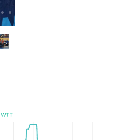
Чемпионат Украины Смешанный Парный Разряд
WTT