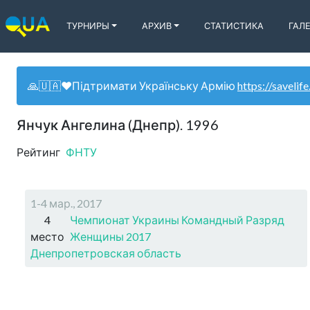
ТУРНИРЫ
АРХИВ
СТАТИСТИКА
ГАЛ
🙏🇺🇦❤️Підтримати Українську Армію
https://savelife
Янчук Ангелина (Днепр). 1996
Рейтинг
ФНТУ
1-4 мар., 2017
4
Чемпионат Украины Командный Разряд
место
Женщины 2017
Днепропетровская область