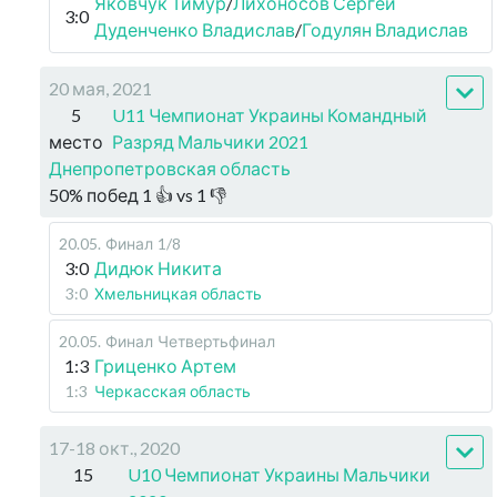
Яковчук Тимур
/
Лихоносов Сергей
3:0
Дуденченко Владислав
/
Годулян Владислав
20 мая, 2021
5
U11 Чемпионат Украины Командный
место
Разряд Мальчики 2021
Днепропетровская область
50
%
побед
1
👍 vs
1
👎
20.05
.
Финал
1/8
3:0
Дидюк Никита
3:0
Хмельницкая область
20.05
.
Финал
Четвертьфинал
1:3
Гриценко Артем
1:3
Черкасская область
17-18 окт., 2020
15
U10 Чемпионат Украины Мальчики