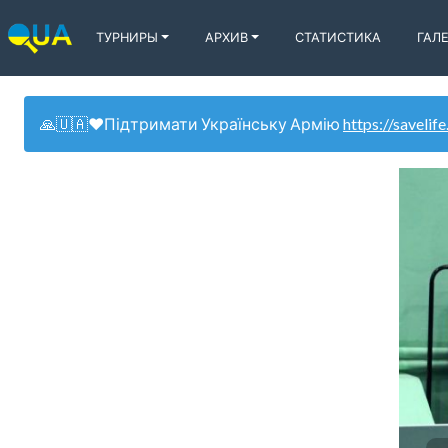
ТУРНИРЫ
АРХИВ
СТАТИСТИКА
ГАЛ
🙏🇺🇦❤️Підтримати Українську Армію
https://savelife