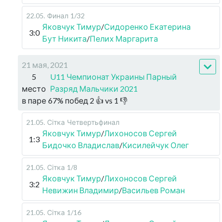
22.05
.
Финал
1/32
Яковчук Тимур
/
Сидоренко Екатерина
3:0
Бут Никита
/
Пелих Маргарита
21 мая, 2021
5
U11 Чемпионат Украины Парный
место
Разряд Мальчики 2021
в паре
67
%
побед
2
👍 vs
1
👎
21.05
.
Сітка
Четвертьфинал
Яковчук Тимур
/
Лихоносов Сергей
1:3
Бидочко Владислав
/
Кисилейчук Олег
21.05
.
Сітка
1/8
Яковчук Тимур
/
Лихоносов Сергей
3:2
Невижин Владимир
/
Васильев Роман
21.05
.
Сітка
1/16