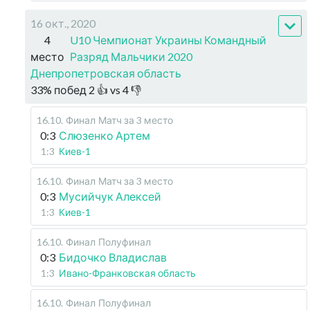
16 окт., 2020
4
U10 Чемпионат Украины Командный
место
Разряд Мальчики 2020
Днепропетровская область
33
%
побед
2
👍 vs
4
👎
16.10
.
Финал
Матч за 3 место
0:3
Слюзенко Артем
1:3
Киев-1
16.10
.
Финал
Матч за 3 место
0:3
Мусийчук Алексей
1:3
Киев-1
16.10
.
Финал
Полуфинал
0:3
Бидочко Владислав
1:3
Ивано-Франковская область
16.10
.
Финал
Полуфинал