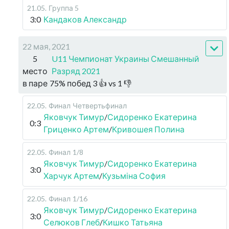
21.05
.
Группа 5
3:0
Кандаков Александр
22 мая, 2021
5
U11 Чемпионат Украины Смешанный
место
Разряд 2021
в паре
75
%
побед
3
👍 vs
1
👎
22.05
.
Финал
Четвертьфинал
Яковчук Тимур
/
Сидоренко Екатерина
0:3
Гриценко Артем
/
Кривошея Полина
22.05
.
Финал
1/8
Яковчук Тимур
/
Сидоренко Екатерина
3:0
Харчук Артем
/
Кузьміна София
22.05
.
Финал
1/16
Яковчук Тимур
/
Сидоренко Екатерина
3:0
Селюков Глеб
/
Кишко Татьяна