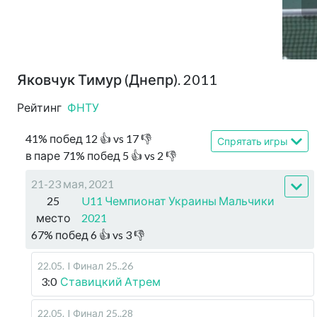
Яковчук Тимур (Днепр). 2011
Рейтинг
ФНТУ
41
%
побед
12
👍 vs
17
👎
Спрятать игры
в паре
71
%
побед
5
👍 vs
2
👎
21-23 мая, 2021
25
U11 Чемпионат Украины Мальчики
место
2021
67
%
побед
6
👍 vs
3
👎
22.05
.
I Финал
25..26
3:0
Ставицкий Атрем
22.05
.
I Финал
25..28