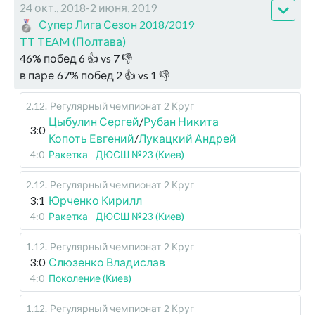
24 окт., 2018-2 июня, 2019
Супер Лига Сезон 2018/2019
TT TEAM (Полтава)
46
%
побед
6
👍 vs
7
👎
в паре
67
%
побед
2
👍 vs
1
👎
2.12
.
Регулярный чемпионат
2 Круг
Цыбулин Сергей
/
Рубан Никита
3:0
Копоть Евгений
/
Лукацкий Андрей
4:0
Ракетка - ДЮСШ №23 (Киев)
2.12
.
Регулярный чемпионат
2 Круг
3:1
Юрченко Кирилл
4:0
Ракетка - ДЮСШ №23 (Киев)
1.12
.
Регулярный чемпионат
2 Круг
3:0
Слюзенко Владислав
4:0
Поколение (Киев)
1.12
.
Регулярный чемпионат
2 Круг