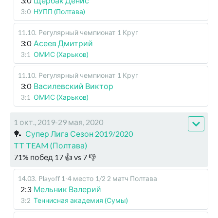
3:0
Щербак Денис
3:0
НУПП (Полтава)
11.10
.
Регулярный чемпионат
1 Круг
3:0
Асеев Дмитрий
3:1
ОМИС (Харьков)
11.10
.
Регулярный чемпионат
1 Круг
3:0
Василевский Виктор
3:1
ОМИС (Харьков)
1 окт., 2019-29 мая, 2020
🏓
Супер Лига Сезон 2019/2020
TT TEAM (Полтава)
71
%
побед
17
👍 vs
7
👎
14.03
.
Playoff 1-4 место
1/2 2 матч Полтава
2:3
Мельник Валерий
3:2
Теннисная академия (Сумы)