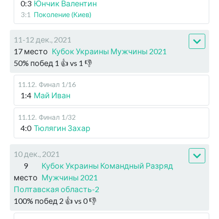
0:3
Юнчик Валентин
3:1
Поколение (Киев)
11-12 дек., 2021
17 место
Кубок Украины Мужчины 2021
50
%
побед
1
👍 vs
1
👎
11.12
.
Финал
1/16
1:4
Май Иван
11.12
.
Финал
1/32
4:0
Тюлягин Захар
10 дек., 2021
9
Кубок Украины Командный Разряд
место
Мужчины 2021
Полтавская область-2
100
%
побед
2
👍 vs
0
👎