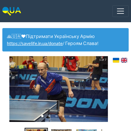
🙏🇺🇦❤️Підтримати Українську Армію
https://savelife.in.ua/donate
/ Героям Слава!
1 of 7