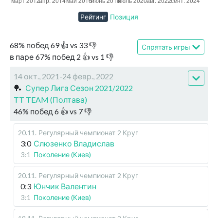
Рейтинг
Позиция
68
%
побед
69
👍 vs
33
👎
Спрятать игры
в паре
67
%
побед
2
👍 vs
1
👎
14 окт., 2021-24 февр., 2022
🏓
Супер Лига Сезон 2021/2022
TT TEAM (Полтава)
46
%
побед
6
👍 vs
7
👎
20.11
.
Регулярный чемпионат
2 Круг
3:0
Слюзенко Владислав
3:1
Поколение (Киев)
20.11
.
Регулярный чемпионат
2 Круг
0:3
Юнчик Валентин
3:1
Поколение (Киев)