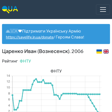
🙏🇺🇦❤️Підтримати Українську Армію
https://savelife.in.ua/donate
/ Героям Слава!
Царенко Иван (Вознесенск). 2006
Рейтинг
ФНТУ
ФНТУ