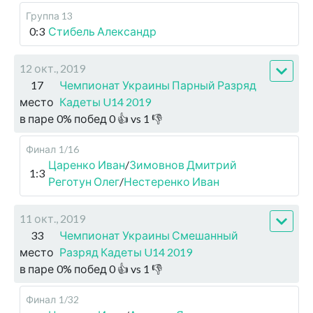
Группа 13
0:3
Стибель Александр
12 окт., 2019
17
Чемпионат Украины Парный Разряд
место
Кадеты U14 2019
в паре
0
%
побед
0
👍 vs
1
👎
Финал
1/16
Царенко Иван
/
Зимовнов Дмитрий
1:3
Реготун Олег
/
Нестеренко Иван
11 окт., 2019
33
Чемпионат Украины Смешанный
место
Разряд Кадеты U14 2019
в паре
0
%
побед
0
👍 vs
1
👎
Финал
1/32