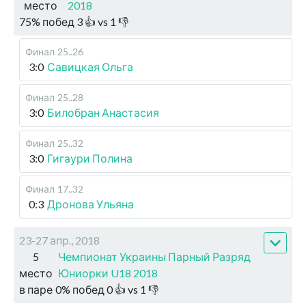
место
2018
75
%
побед
3
👍 vs
1
👎
Финал
25..26
3:0
Савицкая Ольга
Финал
25..28
3:0
Билобран Анастасия
Финал
25..32
3:0
Гигаури Полина
Финал
17..32
0:3
Дронова Ульяна
23-27 апр., 2018
5
Чемпионат Украины Парный Разряд
место
Юниорки U18 2018
в паре
0
%
побед
0
👍 vs
1
👎