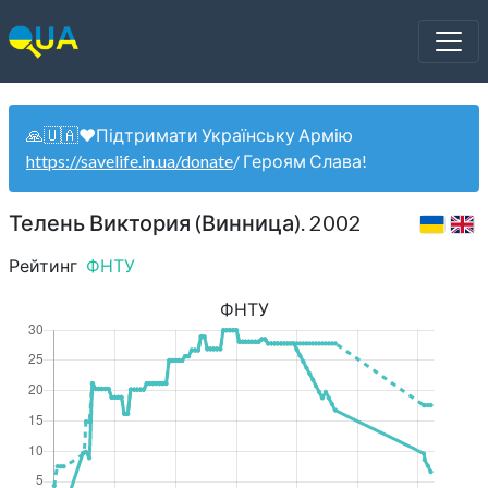
🙏🇺🇦❤️Підтримати Українську Армію
https://savelife.in.ua/donate
/ Героям Слава!
Телень Виктория (Винница). 2002
Рейтинг
ФНТУ
ФНТУ