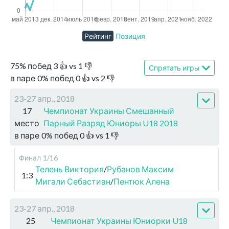
Рейтинг
Позиция
75
%
побед
3
👍 vs
1
👎
Спрятать игры
в паре
0
%
побед
0
👍 vs
2
👎
23-27 апр., 2018
17
Чемпионат Украины Смешанный
место
Парный Разряд Юниоры U18 2018
в паре
0
%
побед
0
👍 vs
1
👎
Финал
1/16
Телень Виктория
/
Рубанов Максим
1:3
Мигали Себастиан
/
Пентюк Алена
23-27 апр., 2018
25
Чемпионат Украины Юниорки U18