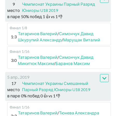
9
Чемпионат Украины Парный Разряд
место
Юниоры U18 2019
в паре
50
%
побед
1
👍 vs
1
👎
Финал
1/8
Татаринов Валерий
/
Симончук Давид
1:3
Шкурупий Александр
/
Марущак Виталий
Финал
1/16
Татаринов Валерий
/
Симончук Давид
3:0
Микитюк Максим
/
Баранов Максим
5 апр., 2019
17
Чемпионат Украины Смешанный
место
Парный Разряд Юниоры U18 2019
в паре
0
%
побед
0
👍 vs
1
👎
Финал
1/16
Татаринов Валерий
/
Тюнева Александра
2:3