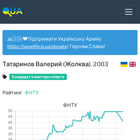
🙏🇺🇦❤️Підтримати Українську Армію
https://savelife.in.ua/donate
/ Героям Слава!
Татаринов Валерий (Жолква). 2003
Кандидат в мастера спорта
Рейтинг
ФНТУ
ФНТУ