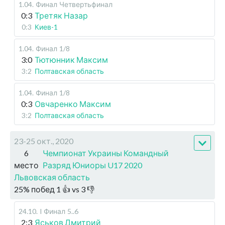
1.04
.
Финал
Четвертьфинал
0:3
Третяк Назар
0:3
Киев-1
1.04
.
Финал
1/8
3:0
Тютюнник Максим
3:2
Полтавская область
1.04
.
Финал
1/8
0:3
Овчаренко Максим
3:2
Полтавская область
23-25 окт., 2020
6
Чемпионат Украины Командный
место
Разряд Юниоры U17 2020
Львовская область
25
%
побед
1
👍 vs
3
👎
24.10
.
I Финал
5..6
2:3
Яськов Дмитрий