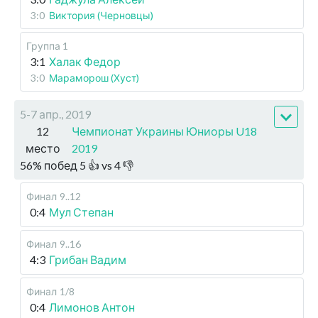
3:0
Виктория (Черновцы)
Группа 1
3:1
Халак Федор
3:0
Мараморош (Хуст)
5-7 апр., 2019
12
Чемпионат Украины Юниоры U18
место
2019
56
%
побед
5
👍 vs
4
👎
Финал
9..12
0:4
Мул Степан
Финал
9..16
4:3
Грибан Вадим
Финал
1/8
0:4
Лимонов Антон