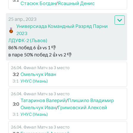
Стасюк Богдан
/
Ясашный Денис
25 апр., 2023
Универсиада Командный Разряд Парни
2023
ЛДУФК-2 (Львов)
86
%
побед
6
👍 vs
1
👎
в паре
50
%
побед
2
👍 vs
2
👎
26.04
.
Финал
Матч за 3 место
3:2
Омельчук Иван
3:1
УНУС (Умань)
26.04
.
Финал
Матч за 3 место
Татаринов Валерий
/
Плишило Владимир
3:0
Омельчук Иван
/
Гримовский Алексей
3:1
УНУС (Умань)
26.04
.
Финал
Матч за 3 место