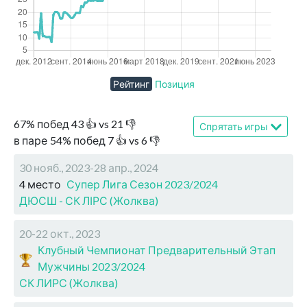
Рейтинг
Позиция
67
%
побед
43
👍 vs
21
👎
Спрятать игры
в паре
54
%
побед
7
👍 vs
6
👎
30 нояб., 2023-28 апр., 2024
4 место
Супер Лига Сезон 2023/2024
ДЮСШ - СК ЛІРС (Жолква)
20-22 окт., 2023
Клубный Чемпионат Предварительный Этап
Мужчины 2023/2024
СК ЛИРС (Жолква)