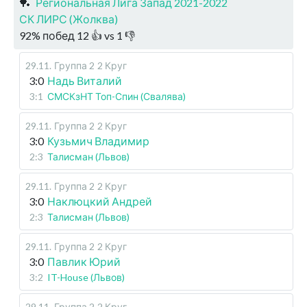
🏓
Региональная Лига Запад 2021-2022
СК ЛИРС (Жолква)
92
%
побед
12
👍 vs
1
👎
29.11
.
Группа 2
2 Круг
3:0
Надь Виталий
3:1
СМСКзНТ Топ-Спин (Свалява)
29.11
.
Группа 2
2 Круг
3:0
Кузьмич Владимир
2:3
Талисман (Львов)
29.11
.
Группа 2
2 Круг
3:0
Наклюцкий Андрей
2:3
Талисман (Львов)
29.11
.
Группа 2
2 Круг
3:0
Павлик Юрий
3:2
IT-House (Львов)
29.11
.
Группа 2
2 Круг