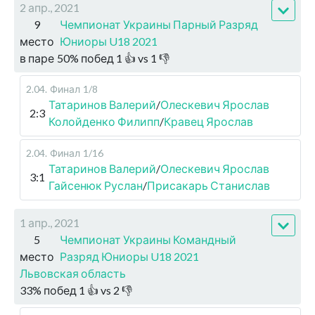
2 апр., 2021
9
Чемпионат Украины Парный Разряд
место
Юниоры U18 2021
в паре
50
%
побед
1
👍 vs
1
👎
2.04
.
Финал
1/8
Татаринов Валерий
/
Олескевич Ярослав
2:3
Колойденко Филипп
/
Кравец Ярослав
2.04
.
Финал
1/16
Татаринов Валерий
/
Олескевич Ярослав
3:1
Гайсенюк Руслан
/
Присакарь Станислав
1 апр., 2021
5
Чемпионат Украины Командный
место
Разряд Юниоры U18 2021
Львовская область
33
%
побед
1
👍 vs
2
👎