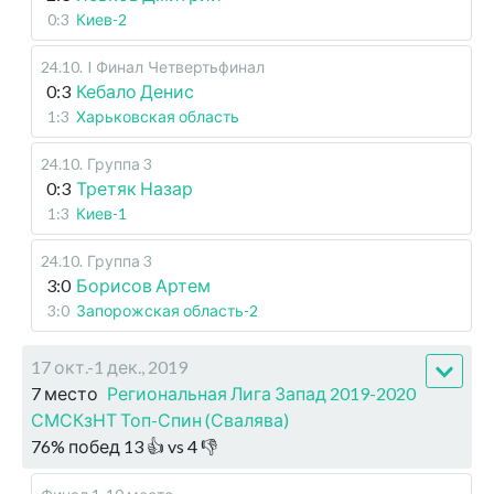
0:3
Киев-2
24.10
.
I Финал
Четвертьфинал
0:3
Кебало Денис
1:3
Харьковская область
24.10
.
Группа 3
0:3
Третяк Назар
1:3
Киев-1
24.10
.
Группа 3
3:0
Борисов Артем
3:0
Запорожская область-2
17 окт.-1 дек., 2019
7 место
Региональная Лига Запад 2019-2020
СМСКзНТ Топ-Спин (Свалява)
76
%
побед
13
👍 vs
4
👎