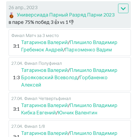
26 апр., 2023
Универсиада Парный Разряд Парни 2023
в паре
75
%
побед
3
👍 vs
1
👎
Финал
Матч за 3 место
Татаринов Валерий
/
Плишило Владимир
3:1
Гребенюк Андрей
/
Пархоменко Вадим
27.04
.
Финал
Полуфинал
Татаринов Валерий
/
Плишило Владимир
1:3
Брояковский Всеволод
/
Горбаненко
Алексей
27.04
.
Финал
Четвертьфинал
Татаринов Валерий
/
Плишило Владимир
3:1
Кибка Евгений
/
Юнчик Валентин
27.04
.
Финал
1/8
Татаринов Валерий
/
Плишило Владимир
3:1