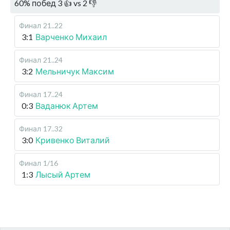
60
%
побед
3
👍 vs
2
👎
Финал
21..22
3:1
Варченко Михаил
Финал
21..24
3:2
Мельничук Максим
Финал
17..24
0:3
Ваданюк Артем
Финал
17..32
3:0
Кривенко Виталий
Финал
1/16
1:3
Лысый Артем