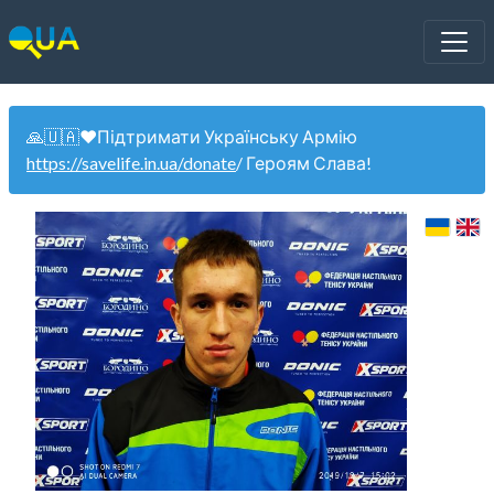
🙏🇺🇦❤️Підтримати Українську Армію
https://savelife.in.ua/donate
/ Героям Слава!