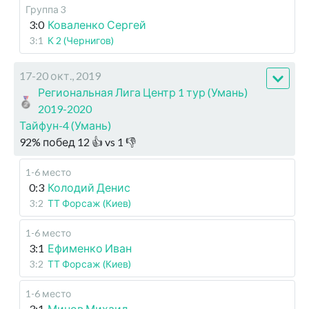
Группа 3
3:0
Коваленко Сергей
3:1
К 2 (Чернигов)
17-20 окт., 2019
Региональная Лига Центр 1 тур (Умань)
2019-2020
Тайфун-4 (Умань)
92
%
побед
12
👍 vs
1
👎
1-6 место
0:3
Колодий Денис
3:2
ТТ Форсаж (Киев)
1-6 место
3:1
Ефименко Иван
3:2
ТТ Форсаж (Киев)
1-6 место
3:1
Минов Михаил