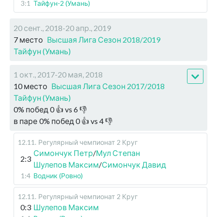
3:1
Тайфун-2 (Умань)
20 сент., 2018-20 апр., 2019
7 место
Высшая Лига Сезон 2018/2019
Тайфун (Умань)
1 окт., 2017-20 мая, 2018
10 место
Высшая Лига Сезон 2017/2018
Тайфун (Умань)
0
%
побед
0
👍 vs
6
👎
в паре
0
%
побед
0
👍 vs
4
👎
12.11
.
Регулярный чемпионат
2 Круг
Симончук Петр
/
Мул Степан
2:3
Шулепов Максим
/
Симончук Давид
1:4
Водник (Ровно)
12.11
.
Регулярный чемпионат
2 Круг
0:3
Шулепов Максим