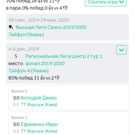
70
%
побед
26
👍 vs
11
👎
Спрятать игры
в паре
0
%
побед
0
👍 vs
4
👎
18 сент., 2019-29 мая, 2020
🏓
Высшая Лига Сезон 2019/2020
Тайфун (Умань)
6-8 дек., 2019
5
Региональная Лига Центр 2 тур 1
место
финал 2019-2020
Тайфун-4 (Умань)
85
%
побед
11
👍 vs
2
👎
Финал 1
3:0
Колодий Денис
3:1
ТТ Форсаж (Киев)
Финал 1
3:0
Ефименко Иван
3:1
ТТ Форсаж (Киев)