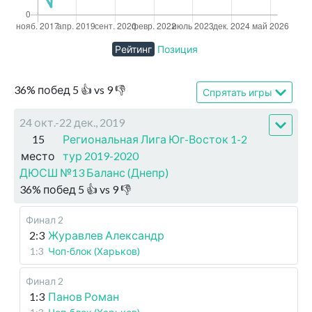
Рейтинг
Позиция
36
%
побед
5
👍 vs
9
👎
Спрятать игры
24 окт.-22 дек., 2019
15
Региональная Лига Юг-Восток 1-2
место
тур 2019-2020
ДЮСШ №13 Баланс (Днепр)
36
%
побед
5
👍 vs
9
👎
Финал 2
2:3
Журавлев Александр
1:3
Чоп-блок (Харьков)
Финал 2
1:3
Панов Роман