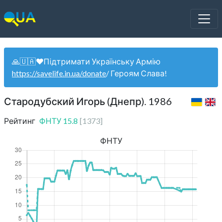
🙏🇺🇦❤️Підтримати Українську Армію
https://savelife.in.ua/donate
/ Героям Слава!
Стародубский Игорь (Днепр). 1986
Рейтинг
ФНТУ
15.8
[
1373
]
ФНТУ