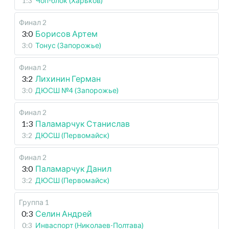
1:3
Чоп-блок (Харьков)
Финал 2
3:0
Борисов Артем
3:0
Тонус (Запорожье)
Финал 2
3:2
Лихинин Герман
3:0
ДЮСШ №4 (Запорожье)
Финал 2
1:3
Паламарчук Станислав
3:2
ДЮСШ (Первомайск)
Финал 2
3:0
Паламарчук Данил
3:2
ДЮСШ (Первомайск)
Группа 1
0:3
Селин Андрей
0:3
Инваспорт (Николаев-Полтава)