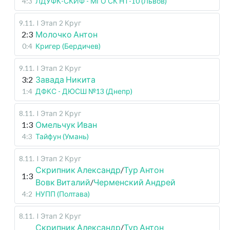
4:3
ЛДУФК-СКИФ - МГО СК НТ-10 (Львов)
9.11
.
I Этап
2 Круг
2:3
Молочко Антон
0:4
Кригер (Бердичев)
9.11
.
I Этап
2 Круг
3:2
Завада Никита
1:4
ДФКС - ДЮСШ №13 (Днепр)
8.11
.
I Этап
2 Круг
1:3
Омельчук Иван
4:3
Тайфун (Умань)
8.11
.
I Этап
2 Круг
Скрипник Александр
/
Тур Антон
1:3
Вовк Виталий
/
Черменский Андрей
4:2
НУПП (Полтава)
8.11
.
I Этап
2 Круг
Скрипник Александр
/
Тур Антон