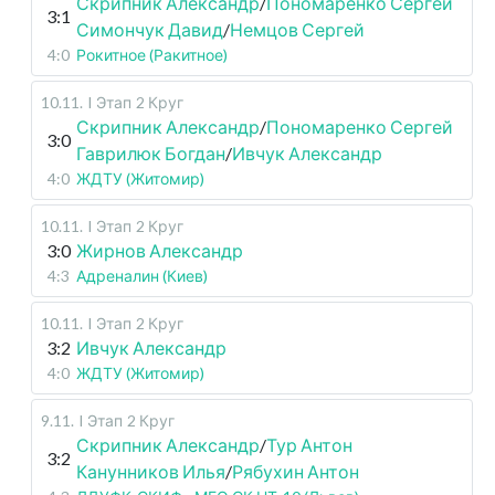
Скрипник Александр
/
Пономаренко Сергей
3:1
Симончук Давид
/
Немцов Сергей
4:0
Рокитное (Ракитное)
10.11
.
I Этап
2 Круг
Скрипник Александр
/
Пономаренко Сергей
3:0
Гаврилюк Богдан
/
Ивчук Александр
4:0
ЖДТУ (Житомир)
10.11
.
I Этап
2 Круг
3:0
Жирнов Александр
4:3
Адреналин (Киев)
10.11
.
I Этап
2 Круг
3:2
Ивчук Александр
4:0
ЖДТУ (Житомир)
9.11
.
I Этап
2 Круг
Скрипник Александр
/
Тур Антон
3:2
Канунников Илья
/
Рябухин Антон