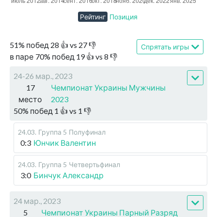
Рейтинг
Позиция
51
%
побед
28
👍 vs
27
👎
Спрятать игры
в паре
70
%
побед
19
👍 vs
8
👎
24-26 мар., 2023
17
Чемпионат Украины Мужчины
место
2023
50
%
побед
1
👍 vs
1
👎
24.03
.
Группа 5
Полуфинал
0:3
Юнчик Валентин
24.03
.
Группа 5
Четвертьфинал
3:0
Бинчук Александр
24 мар., 2023
5
Чемпионат Украины Парный Разряд