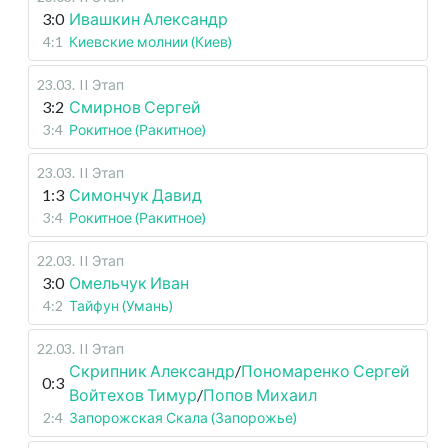
3:0
Ивашкин Александр
4:1
Киевские молнии (Киев)
23.03
.
II Этап
3:2
Смирнов Сергей
3:4
Рокитное (Ракитное)
23.03
.
II Этап
1:3
Симончук Давид
3:4
Рокитное (Ракитное)
22.03
.
II Этап
3:0
Омельчук Иван
4:2
Тайфун (Умань)
22.03
.
II Этап
Скрипник Александр
/
Пономаренко Сергей
0:3
Войтехов Тимур
/
Попов Михаил
2:4
Запорожская Скала (Запорожье)