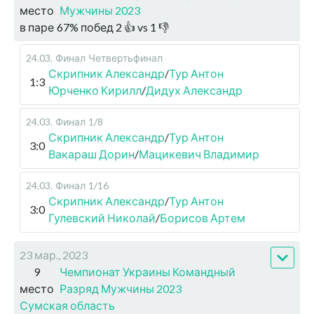
место
Мужчины 2023
в паре
67
%
побед
2
👍 vs
1
👎
24.03
.
Финал
Четвертьфинал
Скрипник Александр
/
Тур Антон
1:3
Юрченко Кирилл
/
Дидух Александр
24.03
.
Финал
1/8
Скрипник Александр
/
Тур Антон
3:0
Вакараш Дорин
/
Мацикевич Владимир
24.03
.
Финал
1/16
Скрипник Александр
/
Тур Антон
3:0
Гулевский Николай
/
Борисов Артем
23 мар., 2023
9
Чемпионат Украины Командный
место
Разряд Мужчины 2023
Сумская область