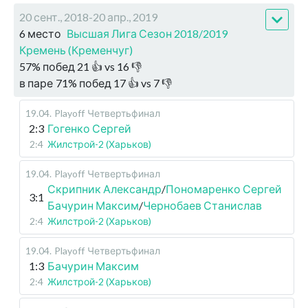
20 сент., 2018-20 апр., 2019
6 место
Высшая Лига Сезон 2018/2019
Кремень (Кременчуг)
57
%
побед
21
👍 vs
16
👎
в паре
71
%
побед
17
👍 vs
7
👎
19.04
.
Playoff
Четвертьфинал
2:3
Гогенко Сергей
2:4
Жилстрой-2 (Харьков)
19.04
.
Playoff
Четвертьфинал
Скрипник Александр
/
Пономаренко Сергей
3:1
Бачурин Максим
/
Чернобаев Станислав
2:4
Жилстрой-2 (Харьков)
19.04
.
Playoff
Четвертьфинал
1:3
Бачурин Максим
2:4
Жилстрой-2 (Харьков)