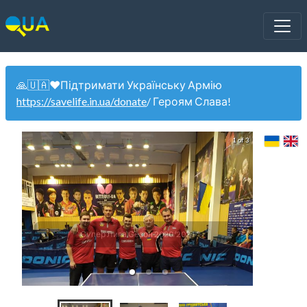
🙏🇺🇦❤️Підтримати Українську Армію
https://savelife.in.ua/donate
/ Героям Слава!
1 of 3
Кубок
Супер Лига Сезон 2020/2021