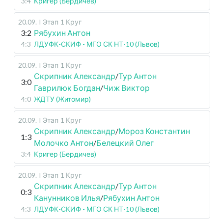
3:4
Кригер (Бердичев)
20.09
.
I Этап
1 Круг
3:2
Рябухин Антон
4:3
ЛДУФК-СКИФ - МГО СК НТ-10 (Львов)
20.09
.
I Этап
1 Круг
Скрипник Александр
/
Тур Антон
3:0
Гаврилюк Богдан
/
Чиж Виктор
4:0
ЖДТУ (Житомир)
20.09
.
I Этап
1 Круг
Скрипник Александр
/
Мороз Константин
1:3
Молочко Антон
/
Белецкий Олег
3:4
Кригер (Бердичев)
20.09
.
I Этап
1 Круг
Скрипник Александр
/
Тур Антон
0:3
Канунников Илья
/
Рябухин Антон
4:3
ЛДУФК-СКИФ - МГО СК НТ-10 (Львов)