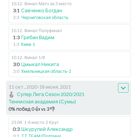
10.12
.
Финал
Матч за 3 место
3:1
Савченко Богдан
2:3
Черниговская область
10.12
.
Финал
Полуфинал
1:3
Грибан Вадим
1:3
Киев-1
10.12
.
Финал
1/8
3:0
Цмыкал Никита
3:0
Хмельницкая область-2
11 окт., 2020-18 июня, 2021
Супер Лига Сезон 2020/2021
Теннисная академия (Сумы)
0
%
побед
0
👍 vs
3
👎
23.04
.
1-6 место
2 Круг
0:3
Шкурупий Александр
0:3
TT TEAM (Полтава)