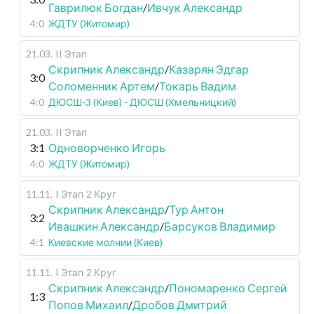
Гаврилюк Богдан
/
Ивчук Александр
4:0
ЖДТУ (Житомир)
21.03
.
II Этап
Скрипник Александр
/
Казарян Эдгар
3:0
Соломенник Артем
/
Токарь Вадим
4:0
ДЮСШ-3 (Киев) - ДЮСШ (Хмельницкий)
21.03
.
II Этап
3:1
Одноворченко Игорь
4:0
ЖДТУ (Житомир)
11.11
.
I Этап
2 Круг
Скрипник Александр
/
Тур Антон
3:2
Ивашкин Александр
/
Барсуков Владимир
4:1
Киевские молнии (Киев)
11.11
.
I Этап
2 Круг
Скрипник Александр
/
Пономаренко Сергей
1:3
Попов Михаил
/
Дробов Дмитрий