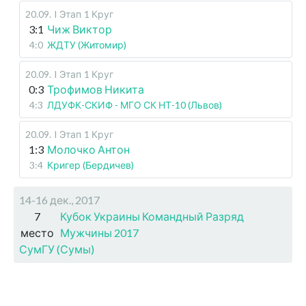
20.09
.
I Этап
1 Круг
3:1
Чиж Виктор
4:0
ЖДТУ (Житомир)
20.09
.
I Этап
1 Круг
0:3
Трофимов Никита
4:3
ЛДУФК-СКИФ - МГО СК НТ-10 (Львов)
20.09
.
I Этап
1 Круг
1:3
Молочко Антон
3:4
Кригер (Бердичев)
14-16 дек., 2017
7
Кубок Украины Командный Разряд
место
Мужчины 2017
СумГУ (Сумы)