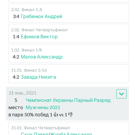
2.02
.
Финал
5..8
3:4
Гребенюк Андрей
2.02
.
Финал
Четвертьфинал
1:4
Ефимов Виктор
1.02
.
Финал
1/8
4:2
Малов Александр
31.01
.
Финал
1/16
4:2
Завада Никита
31 янв., 2021
5
Чемпионат Украины Парный Разряд
место
Мужчины 2021
в паре
50
%
побед
1
👍 vs
1
👎
31.01
.
Финал
Четвертьфинал
Скок Павел
/
Журба Александр