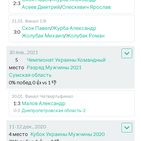
2:3
Асеев Дмитрий
/
Олескевич Ярослав
31.01
.
Финал
1/8
Скок Павел
/
Журба Александр
3:0
Жолубак Михаил
/
Жолубак Роман
30 янв., 2021
5
Чемпионат Украины Командный
место
Разряд Мужчины 2021
Сумская область
0
%
побед
0
👍 vs
1
👎
30.01
.
Финал
Четвертьфинал
1:3
Малов Александр
0:3
Днепропетровская область-2
11-12 дек., 2020
4 место
Кубок Украины Мужчины 2020