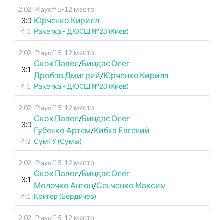
2.02
.
Playoff 5-12 место
3:0
Юрченко Кирилл
4:1
Ракетка - ДЮСШ №23 (Киев)
2.02
.
Playoff 5-12 место
Скок Павел
/
Биндас Олег
3:1
Дробов Дмитрий
/
Юрченко Кирилл
4:1
Ракетка - ДЮСШ №23 (Киев)
2.02
.
Playoff 5-12 место
Скок Павел
/
Биндас Олег
3:0
Губенко Артем
/
Кибка Евгений
4:2
СумГУ (Сумы)
2.02
.
Playoff 5-12 место
Скок Павел
/
Биндас Олег
3:1
Молочко Антон
/
Сенченко Максим
4:1
Кригер (Бердичев)
2.02
.
Playoff 5-12 место