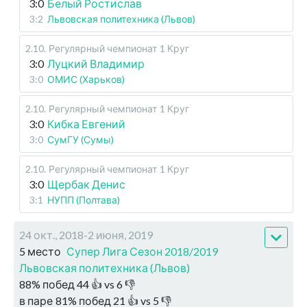
3:0
Белый Ростислав
3:2
Львовская политехника (Львов)
2.10
.
Регулярный чемпионат
1 Круг
3:0
Луцкий Владимир
3:0
ОМИС (Харьков)
2.10
.
Регулярный чемпионат
1 Круг
3:0
Кибка Евгений
3:0
СумГУ (Сумы)
2.10
.
Регулярный чемпионат
1 Круг
3:0
Щербак Денис
3:1
НУПП (Полтава)
24 окт., 2018-2 июня, 2019
5 место
Супер Лига Сезон 2018/2019
Львовская политехника (Львов)
88
%
побед
44
👍 vs
6
👎
в паре
81
%
побед
21
👍 vs
5
👎