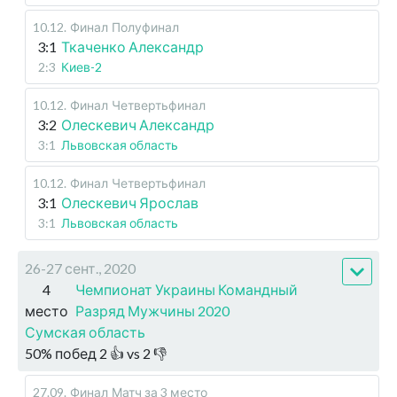
10.12
.
Финал
Полуфинал
3:1
Ткаченко Александр
2:3
Киев-2
10.12
.
Финал
Четвертьфинал
3:2
Олескевич Александр
3:1
Львовская область
10.12
.
Финал
Четвертьфинал
3:1
Олескевич Ярослав
3:1
Львовская область
26-27 сент., 2020
4
Чемпионат Украины Командный
место
Разряд Мужчины 2020
Сумская область
50
%
побед
2
👍 vs
2
👎
27.09
.
Финал
Матч за 3 место