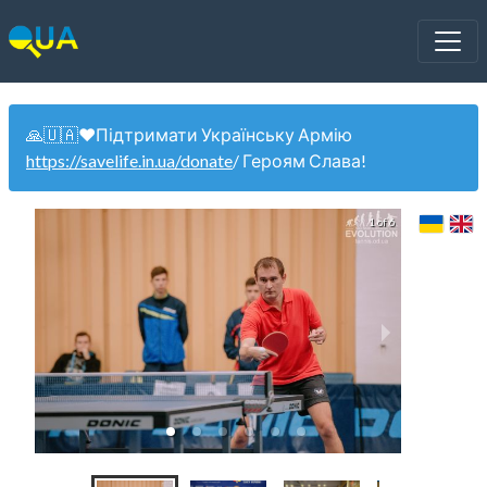
🙏🇺🇦❤️Підтримати Українську Армію
https://savelife.in.ua/donate
/ Героям Слава!
1 of 6
Чемпио