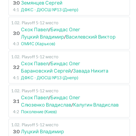
3:0
Земянцев Сергей
4:1
ДФКС - ДЮСШ №13 (Днепр)
1.02
.
Playoff 5-12 место
Скок Павел
/
Биндас Олег
3:0
Луцкий Владимир
/
Василевский Виктор
4:3
ОМИС (Харьков)
1.02
.
Playoff 5-12 место
Скок Павел
/
Биндас Олег
3:2
Барановский Сергей
/
Завада Никита
4:1
ДФКС - ДЮСШ №13 (Днепр)
1.02
.
Playoff 5-12 место
Скок Павел
/
Биндас Олег
3:1
Слюзенко Владислав
/
Калугин Владислав
4:2
Поколение (Киев)
1.02
.
Playoff 5-12 место
3:0
Луцкий Владимир