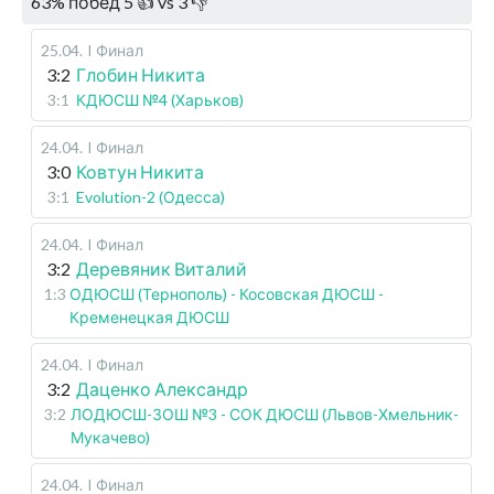
63
%
побед
5
👍 vs
3
👎
25.04
.
I Финал
3:2
Глобин Никита
3:1
КДЮСШ №4 (Харьков)
24.04
.
I Финал
3:0
Ковтун Никита
3:1
Evolution-2 (Одесса)
24.04
.
I Финал
3:2
Деревяник Виталий
1:3
ОДЮСШ (Тернополь) - Косовская ДЮСШ -
Кременецкая ДЮСШ
24.04
.
I Финал
3:2
Даценко Александр
3:2
ЛОДЮСШ-ЗОШ №3 - СОК ДЮСШ (Львов-Хмельник-
Мукачево)
24.04
.
I Финал