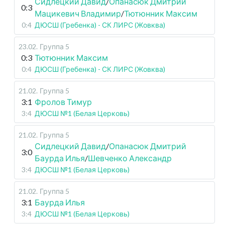
Сидлецкий Давид
/
Опанасюк Дмитрий
0:3
Мацикевич Владимир
/
Тютюнник Максим
0:4
ДЮСШ (Гребенка) - СК ЛИРС (Жовква)
23.02
.
Группа 5
0:3
Тютюнник Максим
0:4
ДЮСШ (Гребенка) - СК ЛИРС (Жовква)
21.02
.
Группа 5
3:1
Фролов Тимур
3:4
ДЮСШ №1 (Белая Церковь)
21.02
.
Группа 5
Сидлецкий Давид
/
Опанасюк Дмитрий
3:0
Баурда Илья
/
Шевченко Александр
3:4
ДЮСШ №1 (Белая Церковь)
21.02
.
Группа 5
3:1
Баурда Илья
3:4
ДЮСШ №1 (Белая Церковь)