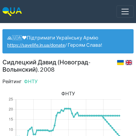
🙏🇺🇦❤️Підтримати Українську Армію
https://savelife.in.ua/donate
/ Героям Слава!
Сидлецкий Давид (Новоград-
Волынский). 2008
Рейтинг
ФНТУ
ФНТУ