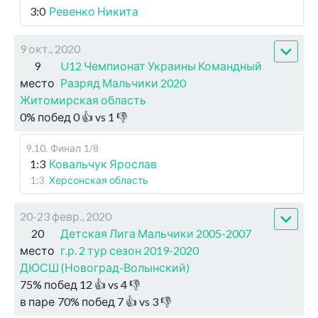
3:0
Ревенко Никита
9 окт., 2020
9
U12 Чемпионат Украины Командный
место
Разряд Мальчики 2020
Житомирская область
0
%
побед
0
👍 vs
1
👎
9.10
.
Финал
1/8
1:3
Ковальчук Ярослав
1:3
Херсонская область
20-23 февр., 2020
20
Детская Лига Мальчики 2005-2007
место
г.р. 2 тур сезон 2019-2020
ДЮСШ (Новоград-Волынский)
75
%
побед
12
👍 vs
4
👎
в паре
70
%
побед
7
👍 vs
3
👎