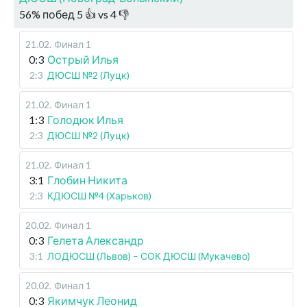
56
%
побед
5
👍 vs
4
👎
21.02
.
Финал 1
0:3
Острый Илья
2:3
ДЮСШ №2 (Луцк)
21.02
.
Финал 1
1:3
Голодюк Илья
2:3
ДЮСШ №2 (Луцк)
21.02
.
Финал 1
3:1
Глобин Никита
2:3
КДЮСШ №4 (Харьков)
20.02
.
Финал 1
0:3
Гелета Александр
3:1
ЛОДЮСШ (Львов) – СОК ДЮСШ (Мукачево)
20.02
.
Финал 1
0:3
Якимчук Леонид