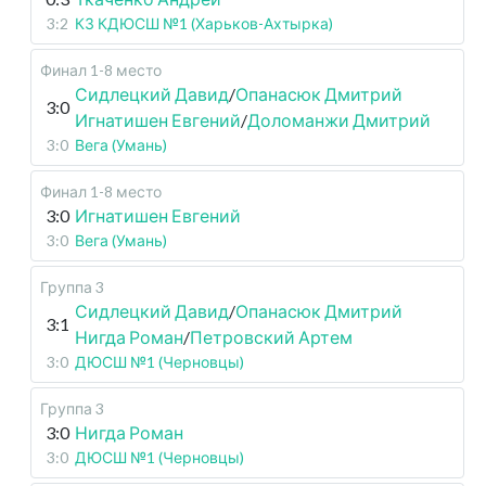
3:2
КЗ КДЮСШ №1 (Харьков-Ахтырка)
Финал 1-8 место
Сидлецкий Давид
/
Опанасюк Дмитрий
3:0
Игнатишен Евгений
/
Доломанжи Дмитрий
3:0
Вега (Умань)
Финал 1-8 место
3:0
Игнатишен Евгений
3:0
Вега (Умань)
Группа 3
Сидлецкий Давид
/
Опанасюк Дмитрий
3:1
Нигда Роман
/
Петровский Артем
3:0
ДЮСШ №1 (Черновцы)
Группа 3
3:0
Нигда Роман
3:0
ДЮСШ №1 (Черновцы)