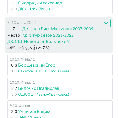
3:1
Сидорчук Александр
3:0
ДЮСШ №2 (Луцк)
8-10 окт., 2021
7
Детская Лига Мальчики 2007-2009
место
г.р. 1 тур сезон 2021-2022
ДЮСШ (Новоград-Волынский)
46
%
побед
6
👍 vs
7
👎
10.10
.
Финал 1
0:3
Борщевский Егор
1:3
Ракетка - ДЮСШ №23 (Киев)
10.10
.
Финал 1
3:2
Бидочко Владислав
3:0
ОДЮСШ (Ивано-Франковск)
9.10
.
Финал 1
2:3
Умников Вадим
0:3
ДФКС (Днепр)