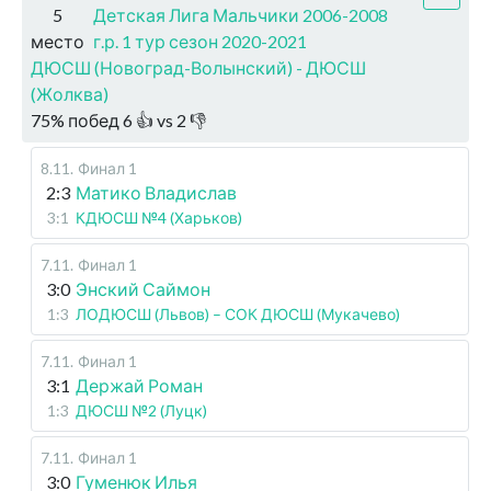
5
Детская Лига Мальчики 2006-2008
место
г.р. 1 тур сезон 2020-2021
ДЮСШ (Новоград-Волынский) - ДЮСШ
(Жолква)
75
%
побед
6
👍 vs
2
👎
8.11
.
Финал 1
2:3
Матико Владислав
3:1
КДЮСШ №4 (Харьков)
7.11
.
Финал 1
3:0
Энский Саймон
1:3
ЛОДЮСШ (Львов) – СОК ДЮСШ (Мукачево)
7.11
.
Финал 1
3:1
Держай Роман
1:3
ДЮСШ №2 (Луцк)
7.11
.
Финал 1
3:0
Гуменюк Илья