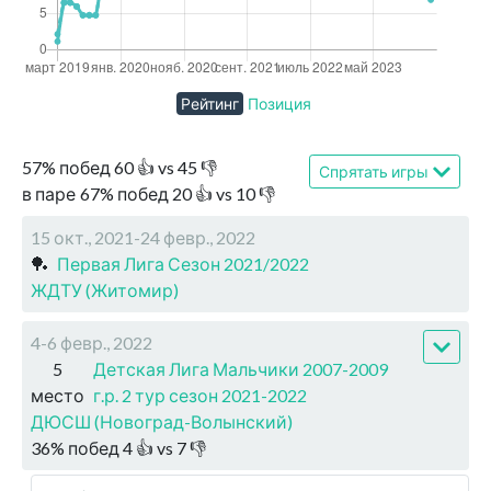
Рейтинг
Позиция
57
%
побед
60
👍 vs
45
👎
Спрятать игры
в паре
67
%
побед
20
👍 vs
10
👎
15 окт., 2021-24 февр., 2022
🏓
Первая Лига Сезон 2021/2022
ЖДТУ (Житомир)
4-6 февр., 2022
5
Детская Лига Мальчики 2007-2009
место
г.р. 2 тур сезон 2021-2022
ДЮСШ (Новоград-Волынский)
36
%
побед
4
👍 vs
7
👎