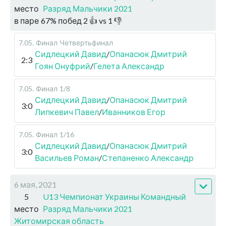
место
Разряд Мальчики 2021
в паре
67
%
побед
2
👍 vs
1
👎
7.05
.
Финал
Четвертьфинал
Сидлецкий Давид
/
Опанасюк Дмитрий
2:3
Гоян Онуфрий
/
Гелета Александр
7.05
.
Финал
1/8
Сидлецкий Давид
/
Опанасюк Дмитрий
3:0
Липкевич Павел
/
Иванников Егор
7.05
.
Финал
1/16
Сидлецкий Давид
/
Опанасюк Дмитрий
3:0
Васильев Роман
/
Степаненко Александр
6 мая, 2021
5
U13 Чемпионат Украины Командный
место
Разряд Мальчики 2021
Житомирская область