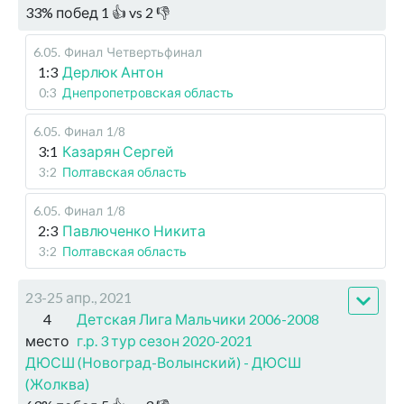
33
%
побед
1
👍 vs
2
👎
6.05
.
Финал
Четвертьфинал
1:3
Дерлюк Антон
0:3
Днепропетровская область
6.05
.
Финал
1/8
3:1
Казарян Сергей
3:2
Полтавская область
6.05
.
Финал
1/8
2:3
Павлюченко Никита
3:2
Полтавская область
23-25 апр., 2021
4
Детская Лига Мальчики 2006-2008
место
г.р. 3 тур сезон 2020-2021
ДЮСШ (Новоград-Волынский) - ДЮСШ
(Жолква)