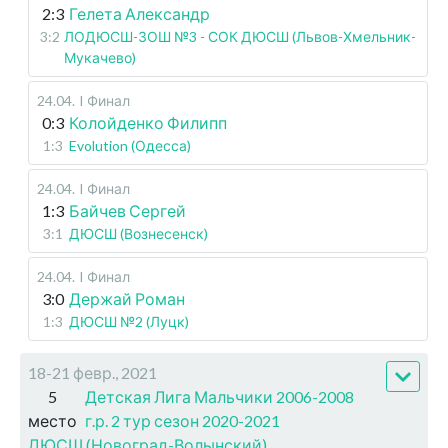
2:3
Гелета Александр
3:2
ЛОДЮСШ-ЗОШ №3 - СОК ДЮСШ (Львов-Хмельник-
Мукачево)
24.04
.
I Финал
0:3
Колойденко Филипп
1:3
Evolution (Одесса)
24.04
.
I Финал
1:3
Байчев Сергей
3:1
ДЮСШ (Вознесенск)
24.04
.
I Финал
3:0
Держай Роман
1:3
ДЮСШ №2 (Луцк)
18-21 февр., 2021
5
Детская Лига Мальчики 2006-2008
место
г.р. 2 тур сезон 2020-2021
ДЮСШ (Новоград-Волынский)