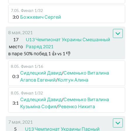
7.05
.
Финал
1/32
3:0
Божкевич Сергей
8 мая, 2021
17
U13 Чемпионат Украины Смешанный
место
Разряд 2021
в паре
50
%
побед
1
👍 vs
1
👎
8.05
.
Финал
1/16
Сидлецкий Давид
/
Семенько Виталина
0:3
Агапов Евгений
/
Колтун Алина
8.05
.
Финал
1/32
Сидлецкий Давид
/
Семенько Виталина
3:1
Кузьміна София
/
Ревенко Никита
7 мая, 2021
5
U13 Чемпионат Украины Парный