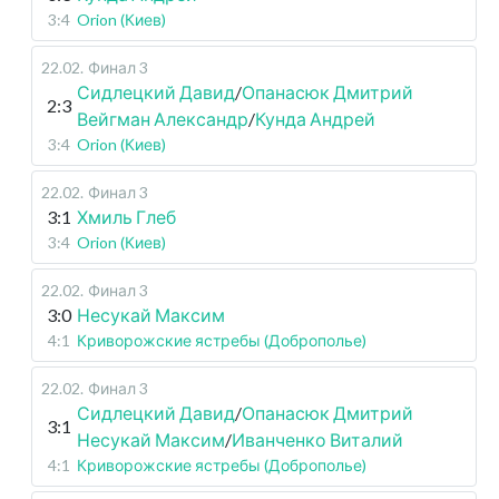
3:4
Orion (Киев)
22.02
.
Финал 3
Сидлецкий Давид
/
Опанасюк Дмитрий
2:3
Вейгман Александр
/
Кунда Андрей
3:4
Orion (Киев)
22.02
.
Финал 3
3:1
Хмиль Глеб
3:4
Orion (Киев)
22.02
.
Финал 3
3:0
Несукай Максим
4:1
Криворожские ястребы (Доброполье)
22.02
.
Финал 3
Сидлецкий Давид
/
Опанасюк Дмитрий
3:1
Несукай Максим
/
Иванченко Виталий
4:1
Криворожские ястребы (Доброполье)