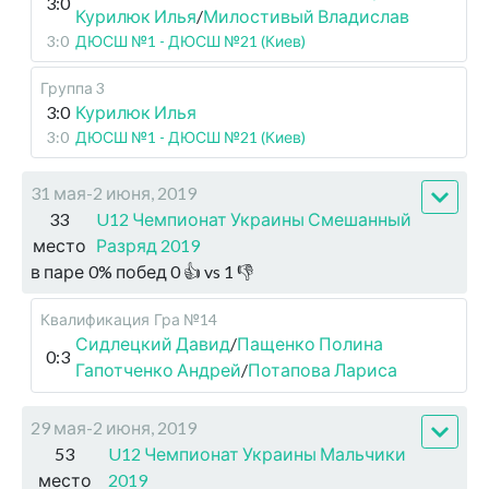
3:0
Курилюк Илья
/
Милостивый Владислав
3:0
ДЮСШ №1 - ДЮСШ №21 (Киев)
Группа 3
3:0
Курилюк Илья
3:0
ДЮСШ №1 - ДЮСШ №21 (Киев)
31 мая-2 июня, 2019
33
U12 Чемпионат Украины Смешанный
место
Разряд 2019
в паре
0
%
побед
0
👍 vs
1
👎
Квалификация
Гра №14
Сидлецкий Давид
/
Пащенко Полина
0:3
Гапотченко Андрей
/
Потапова Лариса
29 мая-2 июня, 2019
53
U12 Чемпионат Украины Мальчики
место
2019