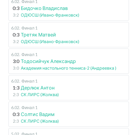
6.02
.
Финал 1
0:3
Бидочко Владислав
3:2
ОДЮСШ (Ивано-Франковск)
6.02
.
Финал 1
0:3
Третяк Матвей
3:2
ОДЮСШ (Ивано-Франковск)
6.02
.
Финал 1
3:0
Тодосийчук Александр
3:0
Академия настольного тенниса-2 (Андреевка )
6.02
.
Финал 1
1:3
Дерлюк Антон
2:3
СК ЛИРС (Жолква)
6.02
.
Финал 1
0:3
Солтис Вадим
2:3
СК ЛИРС (Жолква)
5.02
.
Финал 1