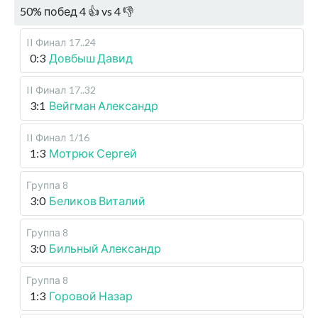
50
%
побед
4
👍 vs
4
👎
II Финал
17..24
0:3
Довбыш Давид
II Финал
17..32
3:1
Вейгман Александр
II Финал
1/16
1:3
Мотрюк Сергей
Группа 8
3:0
Беликов Виталий
Группа 8
3:0
Бильный Александр
Группа 8
1:3
Горовой Назар