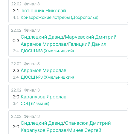
22.02
.
Финал 3
3:1
Тютюнник Николай
4:1
Криворожские ястребы (Доброполье)
22.02
.
Финал 3
Сидлецкий Давид
/
Марчевский Дмитрий
0:3
Аврамов Мирослав
/
Галицкий Данил
2:4
ДЮСШ №3 (Хмельницкий)
22.02
.
Финал 3
2:3
Аврамов Мирослав
2:4
ДЮСШ №3 (Хмельницкий)
22.02
.
Финал 3
3:0
Карапузов Ярослав
3:4
СОЦ (Измаил)
22.02
.
Финал 3
Сидлецкий Давид
/
Опанасюк Дмитрий
3:0
Карапузов Ярослав
/
Минев Сергей