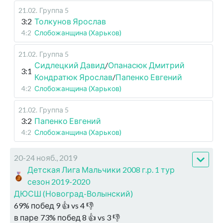
21.02
.
Группа 5
3:2
Толкунов Ярослав
4:2
Слобожанщина (Харьков)
21.02
.
Группа 5
Сидлецкий Давид
/
Опанасюк Дмитрий
3:1
Кондратюк Ярослав
/
Папенко Евгений
4:2
Слобожанщина (Харьков)
21.02
.
Группа 5
3:2
Папенко Евгений
4:2
Слобожанщина (Харьков)
20-24 нояб., 2019
Детская Лига Мальчики 2008 г.р. 1 тур
сезон 2019-2020
ДЮСШ (Новоград-Волынский)
69
%
побед
9
👍 vs
4
👎
в паре
73
%
побед
8
👍 vs
3
👎