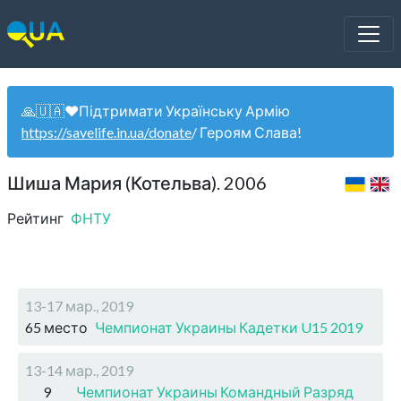
🙏🇺🇦❤️Підтримати Українську Армію
https://savelife.in.ua/donate
/ Героям Слава!
Шиша Мария (Котельва). 2006
Рейтинг
ФНТУ
13-17 мар., 2019
65 место
Чемпионат Украины Кадетки U15 2019
13-14 мар., 2019
9
Чемпионат Украины Командный Разряд