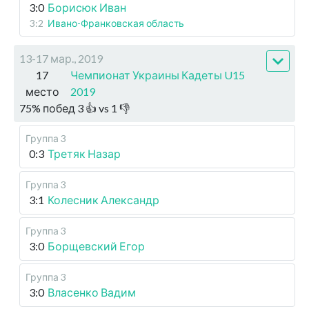
3:0
Борисюк Иван
3:2
Ивано-Франковская область
13-17 мар., 2019
17
Чемпионат Украины Кадеты U15
место
2019
75
%
побед
3
👍 vs
1
👎
Группа 3
0:3
Третяк Назар
Группа 3
3:1
Колесник Александр
Группа 3
3:0
Борщевский Егор
Группа 3
3:0
Власенко Вадим