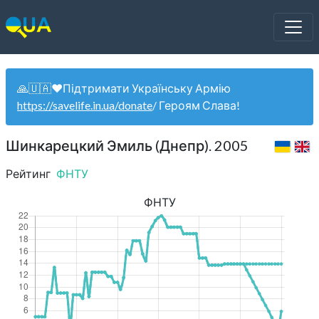
🙏🇺🇦❤️Підтримати Українську Армію
https://savelife.in.ua/donate
/ Героям Слава!
Шинкарецкий Эмиль (Днепр). 2005
Рейтинг
ФНТУ
ФНТУ