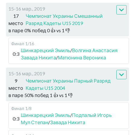
15-16 мар., 2019
17
Чемпионат Украины Смешанный
место
Разряд Кадеты U15 2019
в паре
0
%
побед
0
👍 vs
1
👎
Финал
1/16
Шинкарецкий Эмиль
/
Волгина Анастасия
0:3
Завада Никита
/
Матюнина Вероника
15-16 мар., 2019
9
Чемпионат Украины Парный Разряд
место
Кадеты U15 2004
в паре
50
%
побед
1
👍 vs
1
👎
Финал
1/8
Шинкарецкий Эмиль
/
Подпалый Игорь
0:3
Мул Степан
/
Завада Никита