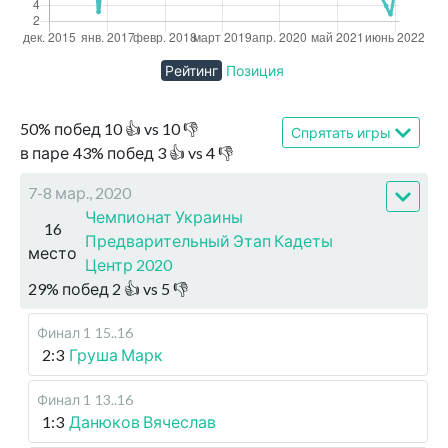
Рейтинг
Позиция
50
%
побед
10
👍 vs
10
👎
Спрятать игры
в паре
43
%
побед
3
👍 vs
4
👎
7-8 мар., 2020
Чемпионат Украины
16
Предварительный Этап Кадеты
место
Центр 2020
29
%
побед
2
👍 vs
5
👎
Финал 1
15..16
2:3
Груша Марк
Финал 1
13..16
1:3
Данюков Вячеслав