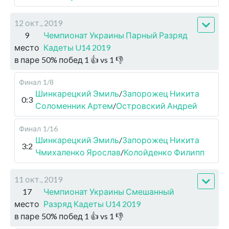
12 окт., 2019
9
Чемпионат Украины Парный Разряд
место
Кадеты U14 2019
в паре
50
%
побед
1
👍 vs
1
👎
Финал
1/8
Шинкарецкий Эмиль
/
Запорожец Никита
0:3
Соломенник Артем
/
Островский Андрей
Финал
1/16
Шинкарецкий Эмиль
/
Запорожец Никита
3:2
Чмихаленко Ярослав
/
Колойденко Филипп
11 окт., 2019
17
Чемпионат Украины Смешанный
место
Разряд Кадеты U14 2019
в паре
50
%
побед
1
👍 vs
1
👎