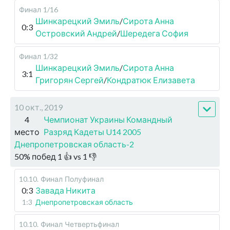
Финал
1/16
Шинкарецкий Эмиль
/
Сирота Анна
0:3
Островский Андрей
/
Шередега София
Финал
1/32
Шинкарецкий Эмиль
/
Сирота Анна
3:1
Григорян Сергей
/
Кондратюк Елизавета
10 окт., 2019
4
Чемпионат Украины Командный
место
Разряд Кадеты U14 2005
Днепропетровская область-2
50
%
побед
1
👍 vs
1
👎
10.10
.
Финал
Полуфинал
0:3
Завада Никита
1:3
Днепропетровская область
10.10
.
Финал
Четвертьфинал