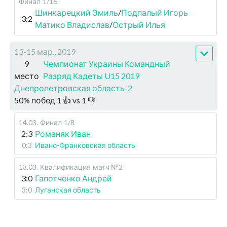
Финал
1/16
Шинкарецкий Эмиль
/
Подпалый Игорь
3:2
Матико Владислав
/
Острый Илья
13-15 мар., 2019
9
Чемпионат Украины Командный
место
Разряд Кадеты U15 2019
Днепропетровская область-2
50
%
побед
1
👍 vs
1
👎
14.03
.
Финал
1/8
2:3
Романяк Иван
0:3
Ивано-Франковская область
13.03
.
Квалификация
матч №2
3:0
Гапотченко Андрей
3:0
Луганская область