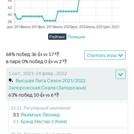
Рейтинг
Позиция
68
%
побед
36
👍 vs
17
👎
Спрятать игры
в паре
0
%
побед
0
👍 vs
2
👎
1 окт., 2021-24 февр., 2022
🏓
Высшая Лига Сезон 2021/2022
Запорожская Скала (Запорожье)
63
%
побед
10
👍 vs
6
👎
21.11
.
Регулярный чемпионат
3:1
Якимчук Леонид
3:1
Бранд Мастер-2 (Киев)