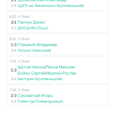
1:4
ЦДПУ им. Винниченко (Кропивницкий)
8.02
.
II Этап
3:1
Панчук Денис
4:2
ДЮСШ №2 (Луцк)
8.02
.
II Этап
1:3
Плишило Владимир
0:4
Патриот (Николаев)
7.02
.
II Этап
Шутов Никон
/
Ляхов Максим
1:3
Бойко Сергей
/
Хрипун Руслан
0:4
Виктория (Кропивницкий)
7.02
.
II Этап
2:3
Суковатый Игорь
1:4
Робин Гуд (Северодонецк)