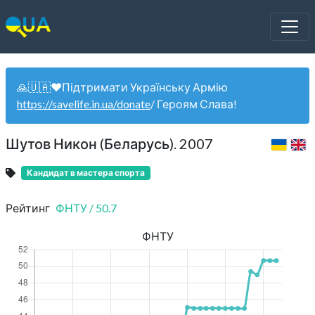
🙏🇺🇦❤️Підтримати Українську Армію
https://savelife.in.ua/donate
/ Героям Слава!
Шутов Никон (Беларусь). 2007
Кандидат в мастера спорта
Рейтинг
ФНТУ
/
50.7
ФНТУ