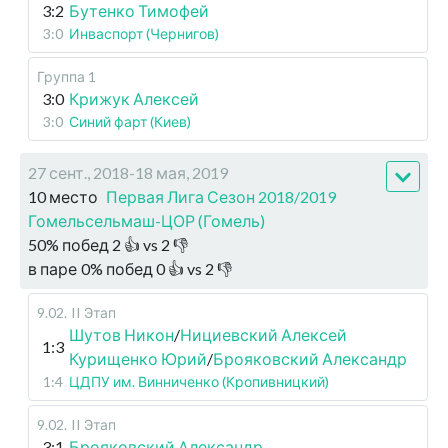
3:2
Бутенко Тимофей
3:0
Инваспорт (Чернигов)
Группа 1
3:0
Крижук Алексей
3:0
Синий фарт (Киев)
27 сент., 2018-18 мая, 2019
10 место
Первая Лига Сезон 2018/2019
Гомельсельмаш-ЦОР (Гомель)
50
%
побед
2
👍 vs
2
👎
в паре
0
%
побед
0
👍 vs
2
👎
9.02
.
II Этап
Шутов Никон
/
Нициевский Алексей
1:3
Курищенко Юрий
/
Брояковский Александр
1:4
ЦДПУ им. Винниченко (Кропивницкий)
9.02
.
II Этап
3:1
Брояковский Александр