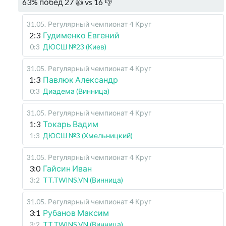
63
%
побед
27
👍 vs
16
👎
31.05
.
Регулярный чемпионат
4 Круг
2:3
Гудименко Евгений
0:3
ДЮСШ №23 (Киев)
31.05
.
Регулярный чемпионат
4 Круг
1:3
Павлюк Александр
0:3
Диадема (Винница)
31.05
.
Регулярный чемпионат
4 Круг
1:3
Токарь Вадим
1:3
ДЮСШ №3 (Хмельницкий)
31.05
.
Регулярный чемпионат
4 Круг
3:0
Гайсин Иван
3:2
TT.TWINS.VN (Винница)
31.05
.
Регулярный чемпионат
4 Круг
3:1
Рубанов Максим
3:2
TT.TWINS.VN (Винница)