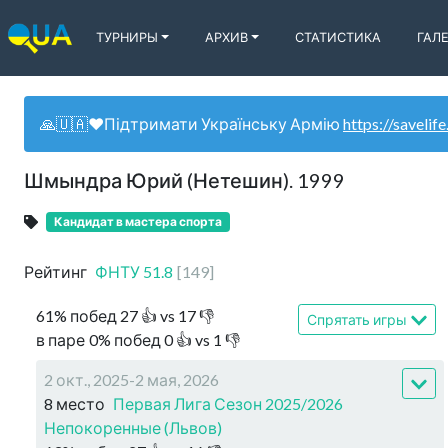
ТУРНИРЫ
АРХИВ
СТАТИСТИКА
ГАЛ
🙏🇺🇦❤️Підтримати Українську Армію
https://savelife
Шмындра Юрий (Нетешин). 1999
Кандидат в мастера спорта
Рейтинг
ФНТУ
51.8
[
149
]
61
%
побед
27
👍 vs
17
👎
Спрятать игры
в паре
0
%
побед
0
👍 vs
1
👎
2 окт., 2025-2 мая, 2026
8 место
Первая Лига Сезон 2025/2026
Непокоренные (Львов)