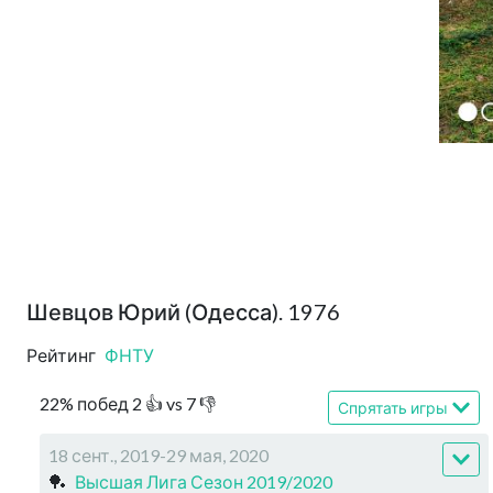
Шевцов Юрий (Одесса). 1976
Рейтинг
ФНТУ
22
%
побед
2
👍 vs
7
👎
Спрятать игры
18 сент., 2019-29 мая, 2020
🏓
Высшая Лига Сезон 2019/2020