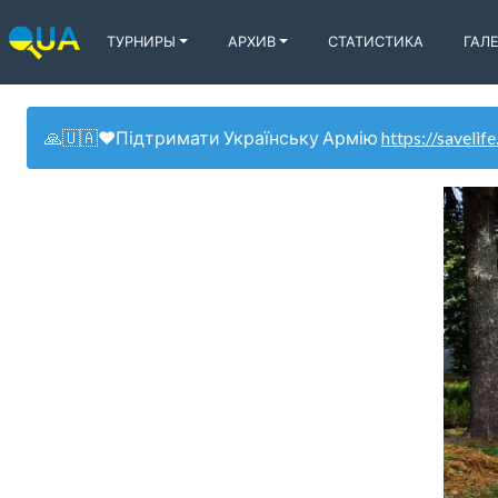
ТУРНИРЫ
АРХИВ
СТАТИСТИКА
ГАЛ
🙏🇺🇦❤️Підтримати Українську Армію
https://savelife