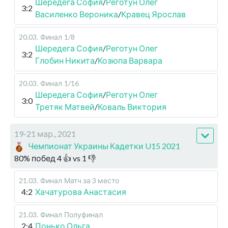
Шередега София
/
Реготун Олег
3:2
Василенко Вероника
/
Кравец Ярослав
20.03
.
Финал
1/8
Шередега София
/
Реготун Олег
3:2
Глобин Никита
/
Козюпа Варвара
20.03
.
Финал
1/16
Шередега София
/
Реготун Олег
3:0
Третяк Матвей
/
Коваль Виктория
19-21 мар., 2021
Чемпионат Украины Кадетки U15 2021
80
%
побед
4
👍 vs
1
👎
21.03
.
Финал
Матч за 3 место
4:2
Хачатурова Анастасия
21.03
.
Финал
Полуфинал
2:4
Понько Ольга