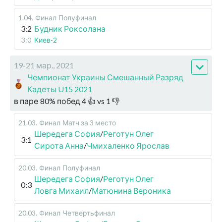
1.04
.
Финал
Полуфинал
3:2
Будник Роксолана
3:0
Киев-2
19-21 мар., 2021
Чемпионат Украины Смешанный Разряд
Кадеты U15 2021
в паре
80
%
побед
4
👍 vs
1
👎
21.03
.
Финал
Матч за 3 место
Шередега София
/
Реготун Олег
3:1
Сирота Анна
/
Чмихаленко Ярослав
20.03
.
Финал
Полуфинал
Шередега София
/
Реготун Олег
0:3
Ловга Михаил
/
Матюнина Вероника
20.03
.
Финал
Четвертьфинал