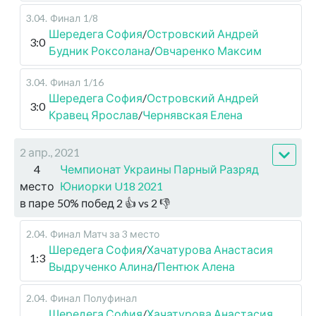
3.04
.
Финал
1/8
Шередега София
/
Островский Андрей
3:0
Будник Роксолана
/
Овчаренко Максим
3.04
.
Финал
1/16
Шередега София
/
Островский Андрей
3:0
Кравец Ярослав
/
Чернявская Елена
2 апр., 2021
4
Чемпионат Украины Парный Разряд
место
Юниорки U18 2021
в паре
50
%
побед
2
👍 vs
2
👎
2.04
.
Финал
Матч за 3 место
Шередега София
/
Хачатурова Анастасия
1:3
Выдрученко Алина
/
Пентюк Алена
2.04
.
Финал
Полуфинал
Шередега София
/
Хачатурова Анастасия