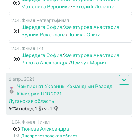
0:3
Матюнина Вероника
/
Евтодий Иоланта
2.04
.
Финал
Четвертьфинал
Шередега София
/
Хачатурова Анастасия
3:1
Будник Роксолана
/
Понько Ольга
2.04
.
Финал
1/8
Шередега София
/
Хачатурова Анастасия
3:0
Росоха Александра
/
Демчук Мария
1 апр., 2021
Чемпионат Украины Командный Разряд
Юниорки U18 2021
Луганская область
50
%
побед
1
👍 vs
1
👎
1.04
.
Финал
Финал
0:3
Тюнева Александра
1:3
Днепропетровская область