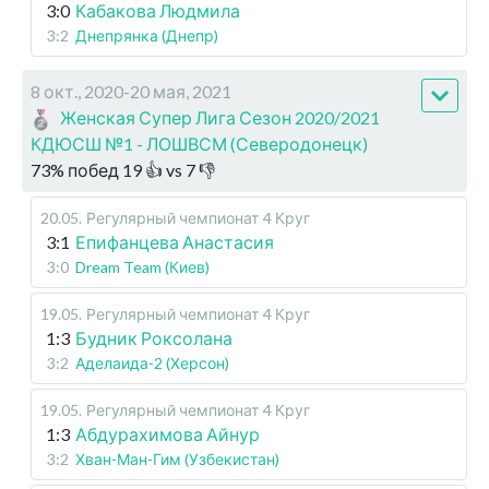
3:0
Кабакова Людмила
3:2
Днепрянка (Днепр)
8 окт., 2020-20 мая, 2021
Женская Супер Лига Сезон 2020/2021
КДЮСШ №1 - ЛОШВСМ (Северодонецк)
73
%
побед
19
👍 vs
7
👎
20.05
.
Регулярный чемпионат
4 Круг
3:1
Епифанцева Анастасия
3:0
Dream Team (Киев)
19.05
.
Регулярный чемпионат
4 Круг
1:3
Будник Роксолана
3:2
Аделаида-2 (Херсон)
19.05
.
Регулярный чемпионат
4 Круг
1:3
Абдурахимова Айнур
3:2
Хван-Ман-Гим (Узбекистан)