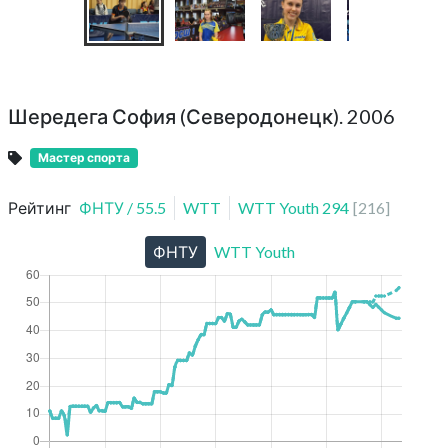
Шередега София (Северодонецк). 2006
Мастер спорта
Рейтинг
ФНТУ
/
55.5
WTT
WTT Youth
294
[
216
]
ФНТУ
WTT Youth