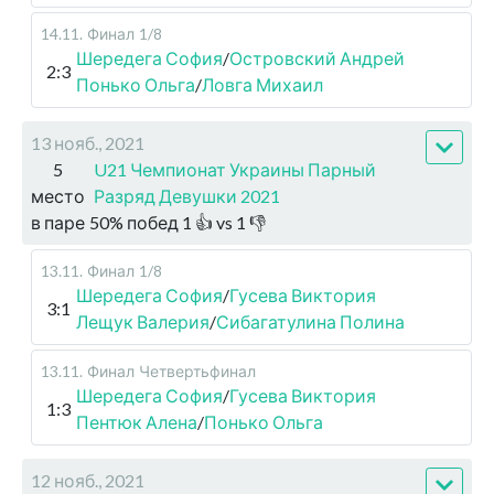
14.11
.
Финал
1/8
Шередега София
/
Островский Андрей
2:3
Понько Ольга
/
Ловга Михаил
13 нояб., 2021
5
U21 Чемпионат Украины Парный
место
Разряд Девушки 2021
в паре
50
%
побед
1
👍 vs
1
👎
13.11
.
Финал
1/8
Шередега София
/
Гусева Виктория
3:1
Лещук Валерия
/
Сибагатулина Полина
13.11
.
Финал
Четвертьфинал
Шередега София
/
Гусева Виктория
1:3
Пентюк Алена
/
Понько Ольга
12 нояб., 2021