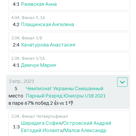
4:1
Ржевская Анна
4.04
.
Финал
9..16
4:2
Плащинская Ангелина
3.04
.
Финал
1/8
2:4
Хачатурова Анастасия
2.04
.
Финал
1/16
4:1
Демчук Мария
3 апр., 2021
5
Чемпионат Украины Смешанный
место
Парный Разряд Юниоры U18 2021
в паре
67
%
побед
2
👍 vs
1
👎
3.04
.
Финал
Четвертьфинал
Шередега София
/
Островский Андрей
1:3
Евтодий Иоланта
/
Малов Александр