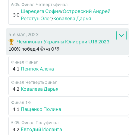
6.05
.
Финал
Четвертьфинал
Шередега София
/
Островский Андрей
3:0
Реготун Олег
/
Ковалева Дарья
5-6 мая, 2023
Чемпионат Украины Юниорки U18 2023
100
%
побед
4
👍 vs
0
👎
Финал
Финал
4:1
Пентюк Алена
Финал
Четвертьфинал
4:2
Ковалева Дарья
Финал
1/8
4:1
Пащенко Полина
5.05
.
Финал
Полуфинал
4:2
Евтодий Иоланта