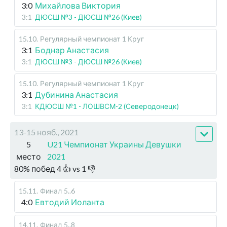
3:0
Михайлова Виктория
3:1
ДЮСШ №3 - ДЮСШ №26 (Киев)
15.10
.
Регулярный чемпионат
1 Круг
3:1
Боднар Анастасия
3:1
ДЮСШ №3 - ДЮСШ №26 (Киев)
15.10
.
Регулярный чемпионат
1 Круг
3:1
Дубинина Анастасия
3:1
КДЮСШ №1 - ЛОШВСМ-2 (Северодонецк)
13-15 нояб., 2021
5
U21 Чемпионат Украины Девушки
место
2021
80
%
побед
4
👍 vs
1
👎
15.11
.
Финал
5..6
4:0
Евтодий Иоланта
14.11
.
Финал
5..8