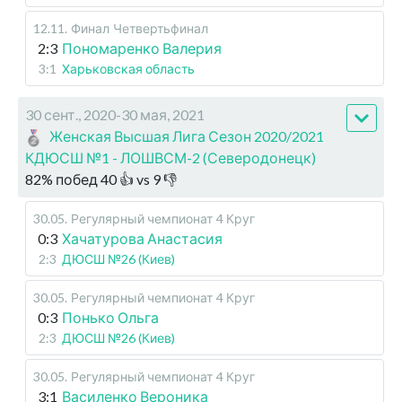
12.11
.
Финал
Четвертьфинал
2:3
Пономаренко Валерия
3:1
Харьковская область
30 сент., 2020-30 мая, 2021
Женская Высшая Лига Сезон 2020/2021
КДЮСШ №1 - ЛОШВСМ-2 (Северодонецк)
82
%
побед
40
👍 vs
9
👎
30.05
.
Регулярный чемпионат
4 Круг
0:3
Хачатурова Анастасия
2:3
ДЮСШ №26 (Киев)
30.05
.
Регулярный чемпионат
4 Круг
0:3
Понько Ольга
2:3
ДЮСШ №26 (Киев)
30.05
.
Регулярный чемпионат
4 Круг
3:1
Василенко Вероника