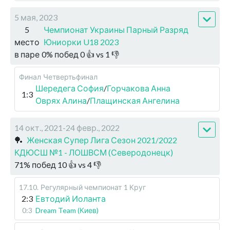
5 мая, 2023
5
Чемпионат Украины Парный Разряд
место
Юниорки U18 2023
в паре
0
%
побед
0
👍 vs
1
👎
Финал
Четвертьфинал
Шередега София
/
Горчакова Анна
1:3
Оврях Алина
/
Плащинская Ангелина
14 окт., 2021-24 февр., 2022
🏓
Женская Супер Лига Сезон 2021/2022
КДЮСШ №1 - ЛОШВСМ (Северодонецк)
71
%
побед
10
👍 vs
4
👎
17.10
.
Регулярный чемпионат
1 Круг
2:3
Евтодий Иоланта
0:3
Dream Team (Киев)