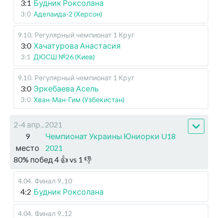
3:1
Будник Роксолана
3:0
Аделаида-2 (Херсон)
9.10
.
Регулярный чемпионат
1 Круг
3:0
Хачатурова Анастасия
3:1
ДЮСШ №26 (Киев)
9.10
.
Регулярный чемпионат
1 Круг
3:0
Эркебаева Асель
3:0
Хван-Ман-Гим (Узбекистан)
2-4 апр., 2021
9
Чемпионат Украины Юниорки U18
место
2021
80
%
побед
4
👍 vs
1
👎
4.04
.
Финал
9..10
4:2
Будник Роксолана
4.04
.
Финал
9..12