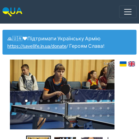
🙏🇺🇦❤️Підтримати Українську Армію
https://savelife.in.ua/donate
/ Героям Слава!
1 of 37