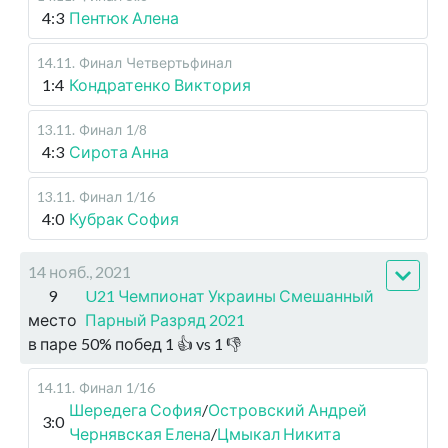
4:3
Пентюк Алена
14.11
.
Финал
Четвертьфинал
1:4
Кондратенко Виктория
13.11
.
Финал
1/8
4:3
Сирота Анна
13.11
.
Финал
1/16
4:0
Кубрак София
14 нояб., 2021
9
U21 Чемпионат Украины Смешанный
место
Парный Разряд 2021
в паре
50
%
побед
1
👍 vs
1
👎
14.11
.
Финал
1/16
Шередега София
/
Островский Андрей
3:0
Чернявская Елена
/
Цмыкал Никита