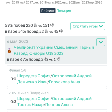
Рейтинг
Позиция
59
%
побед
220
👍 vs
151
👎
Спрятать игры
в паре
54
%
побед
52
👍 vs
45
👎
6 мая, 2023
Чемпионат Украины Смешанный Парный
Разряд Юниоры U18 2023
в паре
67
%
побед
2
👍 vs
1
👎
Финал
1/8
Шередега София
/
Островский Андрей
3:0
Демченко Иван
/
Горчакова Анна
6.05
.
Финал
Полуфинал
Шередега София
/
Островский Андрей
0:3
Третяк Назар
/
Пентюк Алена