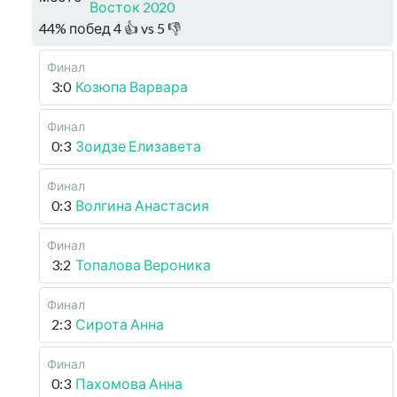
Восток 2020
44
%
побед
4
👍 vs
5
👎
Финал
3:0
Козюпа Варвара
Финал
0:3
Зоидзе Елизавета
Финал
0:3
Волгина Анастасия
Финал
3:2
Топалова Вероника
Финал
2:3
Сирота Анна
Финал
0:3
Пахомова Анна