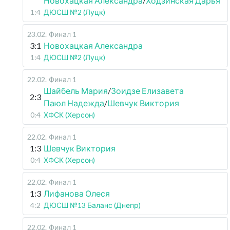
Новохацкая Александра
/
Ходзинская Дарья
1:4
ДЮСШ №2 (Луцк)
23.02
.
Финал 1
3:1
Новохацкая Александра
1:4
ДЮСШ №2 (Луцк)
22.02
.
Финал 1
Шайбель Мария
/
Зоидзе Елизавета
2:3
Паюл Надежда
/
Шевчук Виктория
0:4
ХФСК (Херсон)
22.02
.
Финал 1
1:3
Шевчук Виктория
0:4
ХФСК (Херсон)
22.02
.
Финал 1
1:3
Лифанова Олеся
4:2
ДЮСШ №13 Баланс (Днепр)
22.02
.
Финал 1