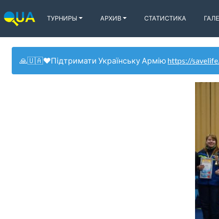
ТУРНИРЫ
АРХИВ
СТАТИСТИКА
ГАЛ
🙏🇺🇦❤️Підтримати Українську Армію
https://savelife