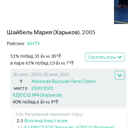
Шайбель Мария (Харьков). 2005
Рейтинг
ФНТУ
51
%
побед
31
👍 vs
30
👎
Спрятать игры
в паре
65
%
побед
13
👍 vs
7
👎
30 сент., 2020-30 мая, 2021
9
Женская Высшая Лига Сезон
место
2020/2021
КДЮСШ №4 (Харьков)
40
%
побед
6
👍 vs
9
👎
7.03
.
Регулярный чемпионат
3 Круг
2:3
Волгина Анастасия
3:2
КЗ ХФКСП ХОР (Харьков) - КДЮСШ (Волчанск)