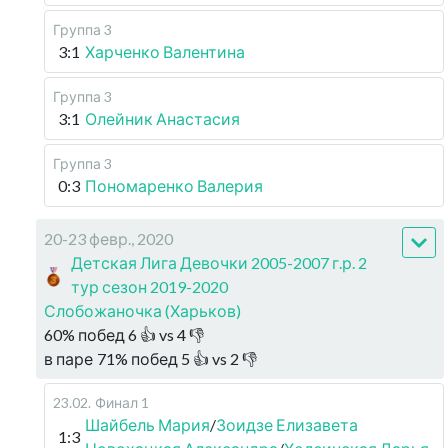
Группа 3
3:1
Харченко Валентина
Группа 3
3:1
Олейник Анастасия
Группа 3
0:3
Пономаренко Валерия
20-23 февр., 2020
Детская Лига Девочки 2005-2007 г.р. 2
тур сезон 2019-2020
Слобожаночка (Харьков)
60
%
побед
6
👍 vs
4
👎
в паре
71
%
побед
5
👍 vs
2
👎
23.02
.
Финал 1
Шайбель Мария
/
Зоидзе Елизавета
1:3