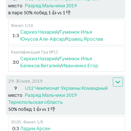
место
Разряд Мальчики 2019
в паре
50
%
побед
1
👍 vs
1
👎
Финал
1/16
Серкиз Назарий
/
Гуменюк Илья
1:3
Юнусов Али-Афсар
/
Кравец Ярослав
Квалификация
Гра №11
Серкиз Назарий
/
Гуменюк Илья
3:0
Беликов Виталий
/
Иванченко Егор
29-30 мая, 2019
9
U12 Чемпионат Украины Командный
место
Разряд Мальчики 2019
Тернопольская область
50
%
побед
1
👍 vs
1
👎
30.05
.
Финал
1/8
0:3
Ладим Арсен