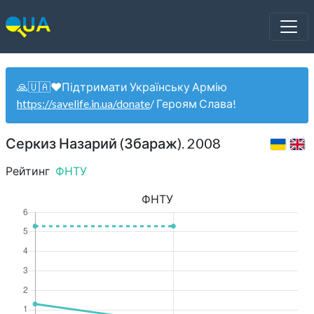
🙏🇺🇦❤️Підтримати Українську Армію
https://savelife.in.ua/donate
/ Героям Слава!
Серкиз Назарий (Збараж). 2008
Рейтинг
ФНТУ
ФНТУ