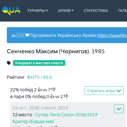
ТУРНИРЫ
АРХИВ
СТАТИСТИКА
ГАЛ
🙏🇺🇦❤️Підтримати Українську Армію
https://savelife
Сенченко Максим (Чернигов). 1985
Кандидат в мастера спорта
Рейтинг
ФНТУ
/
41.4
22
%
побед
2
👍 vs
7
👎
Спрятать игры
в паре
0
%
побед
0
👍 vs
2
👎
24 окт., 2018-2 июня, 2019
12 место
Супер Лига Сезон 2018/2019
Кригер (Бердичев)