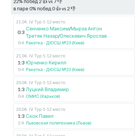
22
%
побед
2
👍 vs
7
👎
в паре
0
%
побед
0
👍 vs
2
👎
21.04
.
IV Тур 5-12 место
Сенченко Максим
/
Мырза Антон
0:3
Третяк Назар
/
Олескевич Ярослав
0:4
Ракетка - ДЮСШ №23 (Киев)
21.04
.
IV Тур 5-12 место
1:3
Юрченко Кирилл
0:4
Ракетка - ДЮСШ №23 (Киев)
20.04
.
IV Тур 5-12 место
1:3
Луцкий Владимир
0:4
ОМИС (Харьков)
20.04
.
IV Тур 5-12 место
1:3
Скок Павел
2:4
Львовская политехника (Львов)
20.04
.
IV Тур 5-12 место