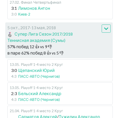
27.02
.
Финал
Четвертьфинал
3:1
Лимонов Антон
3:0
Киев-2
5 окт., 2017-13 мая, 2018
Супер Лига Сезон 2017/2018
Теннисная академия (Сумы)
57
%
побед
12
👍 vs
9
👎
в паре
62
%
побед
8
👍 vs
5
👎
13.05
.
Playoff 1-4 место
2 Круг
3:0
Щепанский Юрий
4:3
ПАСС-АВТО (Чернигов)
13.05
.
Playoff 1-4 место
2 Круг
2:3
Бельский Александр
4:3
ПАСС-АВТО (Чернигов)
21.04
.
Playoff 1-4 место
2 Круг
Сарматов Алексей
/
Тужилин Александр