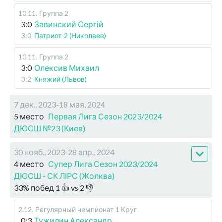
10.11
.
Группа 2
3:0
Завинский Сергій
3:0
Патриот-2 (Николаев)
10.11
.
Группа 2
3:0
Олексив Михаил
3:2
Княжий (Львов)
7 дек., 2023-18 мая, 2024
5 место
Первая Лига Сезон 2023/2024
ДЮСШ №23 (Киев)
30 нояб., 2023-28 апр., 2024
4 место
Супер Лига Сезон 2023/2024
ДЮСШ - СК ЛІРС (Жолква)
33
%
побед
1
👍 vs
2
👎
2.12
.
Регулярный чемпионат
1 Круг
0:3
Тужилин Александр