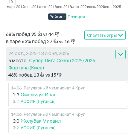
Рейтинг
Позиция
68
%
побед
95
👍 vs
44
👎
Спрятать игры
в паре
63
%
побед
27
👍 vs
16
👎
24 окт., 2025-13 июня, 2026
5 место
Супер Лига Сезон 2025/2026
Фортуна (Киев)
46
%
побед
13
👍 vs
15
👎
14.06
.
Регулярный чемпионат
4 Круг
1:3
Омельчук Иван
3:2
АСФИР (Луганск)
14.06
.
Регулярный чемпионат
4 Круг
3:0
Жолубак Михаил
3:2
АСФИР (Луганск)