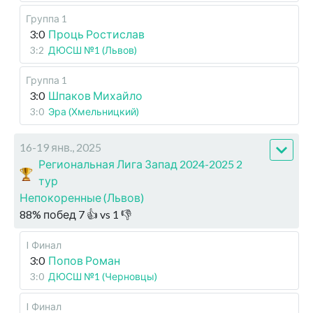
Группа 1
3:0
Проць Ростислав
3:2
ДЮСШ №1 (Львов)
Группа 1
3:0
Шпаков Михайло
3:0
Эра (Хмельницкий)
16-19 янв., 2025
Региональная Лига Запад 2024-2025 2
тур
Непокоренные (Львов)
88
%
побед
7
👍 vs
1
👎
I Финал
3:0
Попов Роман
3:0
ДЮСШ №1 (Черновцы)
I Финал