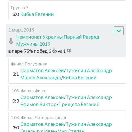
Группа 7
3:0
Кибка Евгений
1 мар., 2019
Чемпионат Украины Парный Разряд
Мужчины 2019
в паре
75
%
побед
3
👍 vs
1
👎
Финал
Полуфинал
Сарматов Алексей
/
Тужилин Александр
3:1
Малов Александр
/
Кибка Евгений
1.03
.
Финал
Финал
Сарматов Алексей
/
Тужилин Александр
0:3
Ефимов Виктор
/
Прищепа Евгений
1.03
.
Финал
Четвертьфинал
Сарматов Алексей
/
Тужилин Александр
3:0
Омельчук Иван
/
Мул Степан