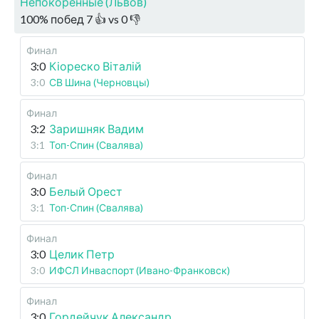
Непокоренные (Львов)
100
%
побед
7
👍 vs
0
👎
Финал
3:0
Кіореско Віталій
3:0
СВ Шина (Черновцы)
Финал
3:2
Заришняк Вадим
3:1
Топ-Спин (Свалява)
Финал
3:0
Белый Орест
3:1
Топ-Спин (Свалява)
Финал
3:0
Целик Петр
3:0
ИФСЛ Инваспорт (Ивано-Франковск)
Финал
3:0
Гордейчук Александр