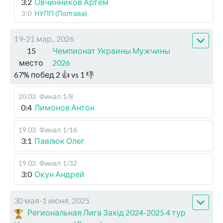
3:2
Овчинников Артем
3:0
НУПП (Полтава)
19-21 мар., 2026
15
Чемпионат Украины Мужчины
место
2026
67
%
побед
2
👍 vs
1
👎
20.03
.
Финал
1/8
0:4
Лимонов Антон
19.03
.
Финал
1/16
3:1
Павлюк Олег
19.03
.
Финал
1/32
3:0
Окун Андрей
30 мая-1 июня, 2025
Региональная Лига Захід 2024-2025 4 тур