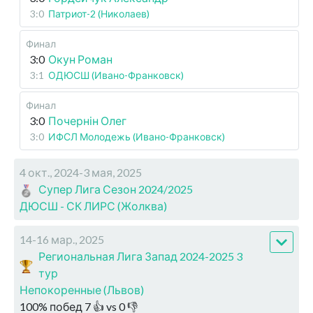
3:0
Патриот-2 (Николаев)
Финал
3:0
Окун Роман
3:1
ОДЮСШ (Ивано-Франковск)
Финал
3:0
Почернін Олег
3:0
ИФСЛ Молодежь (Ивано-Франковск)
4 окт., 2024-3 мая, 2025
Супер Лига Сезон 2024/2025
ДЮСШ - СК ЛИРС (Жолква)
14-16 мар., 2025
Региональная Лига Запад 2024-2025 3
тур
Непокоренные (Львов)
100
%
побед
7
👍 vs
0
👎