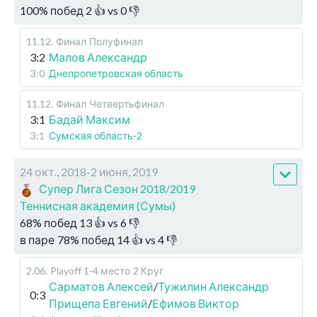
100
%
побед
2
👍 vs
0
👎
11.12
.
Финал
Полуфинал
3:2
Малов Александр
3:0
Днепропетровская область
11.12
.
Финал
Четвертьфинал
3:1
Бадай Максим
3:1
Сумская область-2
24 окт., 2018-2 июня, 2019
Супер Лига Сезон 2018/2019
Теннисная академия (Сумы)
68
%
побед
13
👍 vs
6
👎
в паре
78
%
побед
14
👍 vs
4
👎
2.06
.
Playoff 1-4 место
2 Круг
Сарматов Алексей
/
Тужилин Александр
0:3
Прищепа Евгений
/
Ефимов Виктор