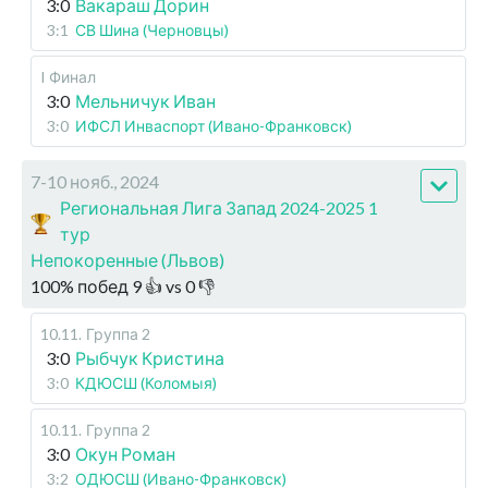
3:0
Вакараш Дорин
3:1
СВ Шина (Черновцы)
I Финал
3:0
Мельничук Иван
3:0
ИФСЛ Инваспорт (Ивано-Франковск)
7-10 нояб., 2024
Региональная Лига Запад 2024-2025 1
тур
Непокоренные (Львов)
100
%
побед
9
👍 vs
0
👎
10.11
.
Группа 2
3:0
Рыбчук Кристина
3:0
КДЮСШ (Коломыя)
10.11
.
Группа 2
3:0
Окун Роман
3:2
ОДЮСШ (Ивано-Франковск)