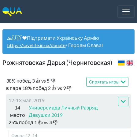
🙏🇺🇦❤️Підтримати Українську Армію
https://savelife.in.ua/donate
/ Героям Слава!
Рожнятовская Дарья (Черниговская)
38
%
побед
3
👍 vs
5
👎
Спрятать игры
в паре
18
%
побед
2
👍 vs
9
👎
12-13 мая, 2019
14
Универсиада Личный Разряд
место
Девушки 2019
25
%
побед
1
👍 vs
3
👎
Финал
13..14