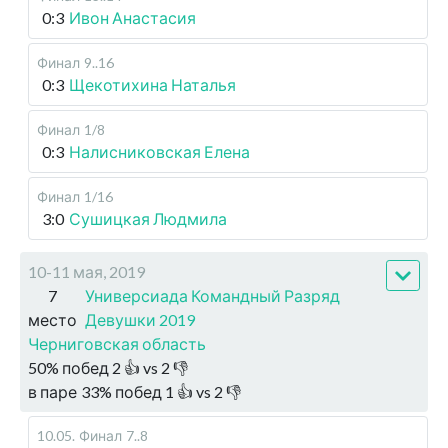
0:3
Ивон Анастасия
Финал
9..16
0:3
Щекотихина Наталья
Финал
1/8
0:3
Налисниковская Елена
Финал
1/16
3:0
Сушицкая Людмила
10-11 мая, 2019
7
Универсиада Командный Разряд
место
Девушки 2019
Черниговская область
50
%
побед
2
👍 vs
2
👎
в паре
33
%
побед
1
👍 vs
2
👎
10.05
.
Финал
7..8