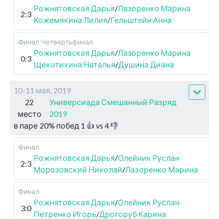
Рожнятовская Дарья
/
Лазоренко Марина
2:3
Кожемякина Лилия
/
Гельштейн Анна
Финал
Четвертьфинал
Рожнятовская Дарья
/
Лазоренко Марина
0:3
Щекотихина Наталья
/
Душина Диана
10-11 мая, 2019
22
Универсиада Смешанный Разряд
место
2019
в паре
20
%
побед
1
👍 vs
4
👎
Финал
Рожнятовская Дарья
/
Олейник Руслан
2:3
Морозовский Николай
/
Лазоренко Марина
Финал
Рожнятовская Дарья
/
Олейник Руслан
3:0
Петренко Игорь
/
Дрогоруб Карина