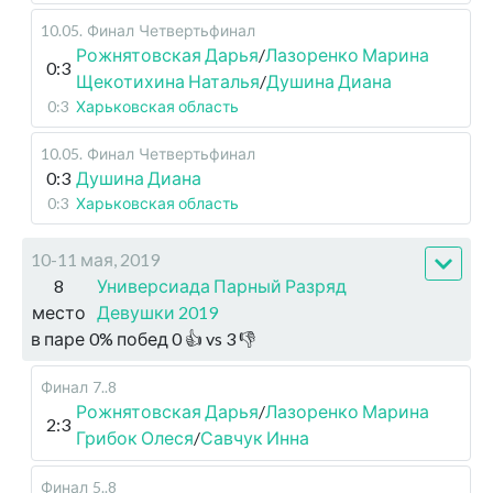
10.05
.
Финал
Четвертьфинал
Рожнятовская Дарья
/
Лазоренко Марина
0:3
Щекотихина Наталья
/
Душина Диана
0:3
Харьковская область
10.05
.
Финал
Четвертьфинал
0:3
Душина Диана
0:3
Харьковская область
10-11 мая, 2019
8
Универсиада Парный Разряд
место
Девушки 2019
в паре
0
%
побед
0
👍 vs
3
👎
Финал
7..8
Рожнятовская Дарья
/
Лазоренко Марина
2:3
Грибок Олеся
/
Савчук Инна
Финал
5..8