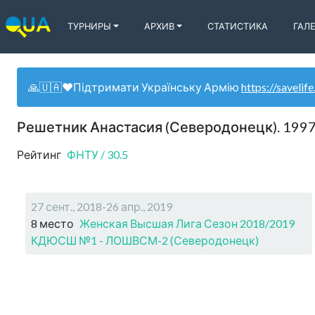
ТУРНИРЫ
АРХИВ
СТАТИСТИКА
ГАЛ
🙏🇺🇦❤️Підтримати Українську Армію
https://savelife
Решетник Анастасия (Северодонецк). 199
Рейтинг
ФНТУ
/
30.5
27 сент., 2018-26 апр., 2019
8 место
Женская Высшая Лига Сезон 2018/2019
КДЮСШ №1 - ЛОШВСМ-2 (Северодонецк)