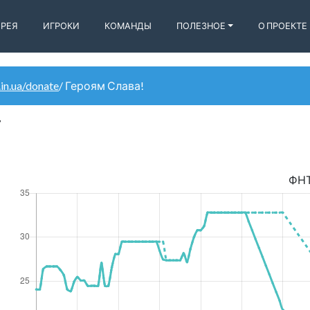
ЕРЕЯ
ИГРОКИ
КОМАНДЫ
ПОЛЕЗНОЕ
О ПРОЕКТЕ
.in.ua/donate
/ Героям Слава!
7
ФН