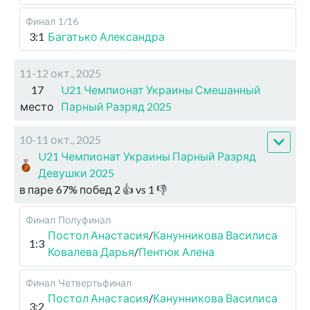
Финал
1/16
3:1
Багатько Александра
11-12 окт., 2025
17
U21 Чемпионат Украины Смешанный
место
Парный Разряд 2025
10-11 окт., 2025
U21 Чемпионат Украины Парный Разряд
Девушки 2025
в паре
67
%
побед
2
👍 vs
1
👎
Финал
Полуфинал
Постол Анастасия
/
Канунникова Василиса
1:3
Ковалева Дарья
/
Пентюк Алена
Финал
Четвертьфинал
Постол Анастасия
/
Канунникова Василиса
3:2