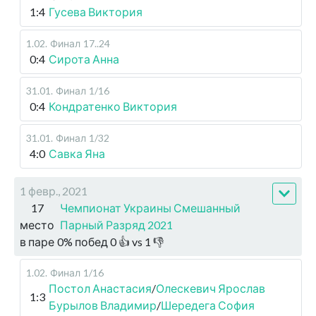
1:4
Гусева Виктория
1.02
.
Финал
17..24
0:4
Сирота Анна
31.01
.
Финал
1/16
0:4
Кондратенко Виктория
31.01
.
Финал
1/32
4:0
Савка Яна
1 февр., 2021
17
Чемпионат Украины Смешанный
место
Парный Разряд 2021
в паре
0
%
побед
0
👍 vs
1
👎
1.02
.
Финал
1/16
Постол Анастасия
/
Олескевич Ярослав
1:3
Бурылов Владимир
/
Шередега София