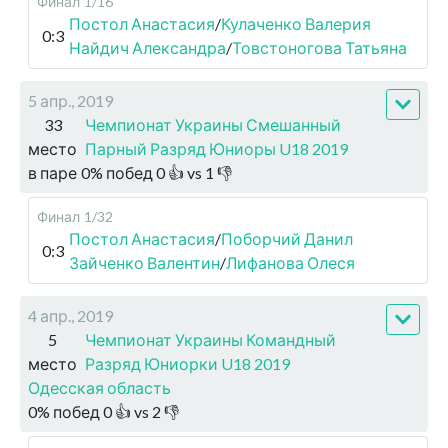
Финал
1/16
Постол Анастасия
/
Кулаченко Валерия
0:3
Найдич Александра
/
Товстоногова Татьяна
5 апр., 2019
33
Чемпионат Украины Смешанный
место
Парный Разряд Юниоры U18 2019
в паре
0
%
побед
0
👍 vs
1
👎
Финал
1/32
Постол Анастасия
/
Поборчий Данил
0:3
Зайченко Валентин
/
Лифанова Олеся
4 апр., 2019
5
Чемпионат Украины Командный
место
Разряд Юниорки U18 2019
Одесская область
0
%
побед
0
👍 vs
2
👎