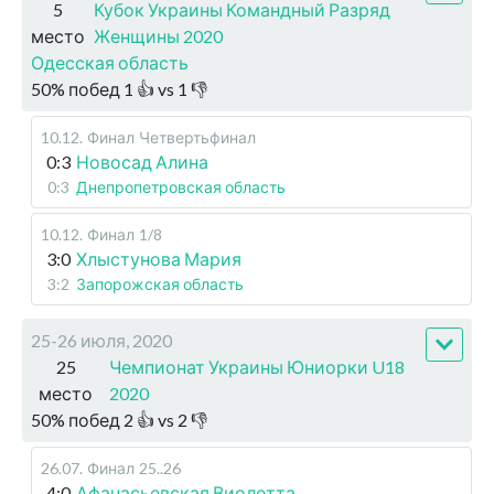
5
Кубок Украины Командный Разряд
место
Женщины 2020
Одесская область
50
%
побед
1
👍 vs
1
👎
10.12
.
Финал
Четвертьфинал
0:3
Новосад Алина
0:3
Днепропетровская область
10.12
.
Финал
1/8
3:0
Хлыстунова Мария
3:2
Запорожская область
25-26 июля, 2020
25
Чемпионат Украины Юниорки U18
место
2020
50
%
побед
2
👍 vs
2
👎
26.07
.
Финал
25..26
4:0
Афанасьевская Виолетта