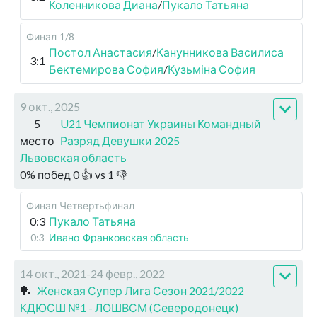
Коленникова Диана
/
Пукало Татьяна
Финал
1/8
Постол Анастасия
/
Канунникова Василиса
3:1
Бектемирова София
/
Кузьміна София
9 окт., 2025
5
U21 Чемпионат Украины Командный
место
Разряд Девушки 2025
Львовская область
0
%
побед
0
👍 vs
1
👎
Финал
Четвертьфинал
0:3
Пукало Татьяна
0:3
Ивано-Франковская область
14 окт., 2021-24 февр., 2022
🏓
Женская Супер Лига Сезон 2021/2022
КДЮСШ №1 - ЛОШВСМ (Северодонецк)