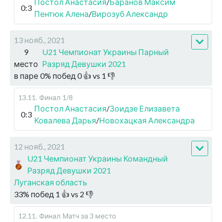
Постол Анастасия
/
Баранов Максим
0:3
Пентюк Алена
/
Вирозуб Александр
13 нояб., 2021
9
U21 Чемпионат Украины Парный
место
Разряд Девушки 2021
в паре
0
%
побед
0
👍 vs
1
👎
13.11
.
Финал
1/8
Постол Анастасия
/
Зоидзе Елизавета
0:3
Ковалева Дарья
/
Новохацкая Александра
12 нояб., 2021
U21 Чемпионат Украины Командный
Разряд Девушки 2021
Луганская область
33
%
побед
1
👍 vs
2
👎
12.11
.
Финал
Матч за 3 место