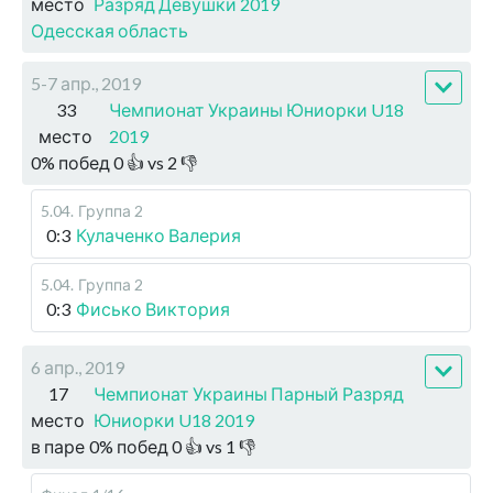
место
Разряд Девушки 2019
Одесская область
5-7 апр., 2019
33
Чемпионат Украины Юниорки U18
место
2019
0
%
побед
0
👍 vs
2
👎
5.04
.
Группа 2
0:3
Кулаченко Валерия
5.04
.
Группа 2
0:3
Фисько Виктория
6 апр., 2019
17
Чемпионат Украины Парный Разряд
место
Юниорки U18 2019
в паре
0
%
побед
0
👍 vs
1
👎