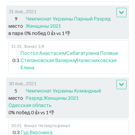
31 янв., 2021
9
Чемпионат Украины Парный Разряд
место
Женщины 2021
в паре
0
%
побед
0
👍 vs
1
👎
31.01
.
Финал
1/8
Постол Анастасия
/
Сибагатулина Полина
0:3
Степановская Валерия
/
Налисниковская
Елена
30 янв., 2021
5
Чемпионат Украины Командный
место
Разряд Женщины 2021
Одесская область
0
%
побед
0
👍 vs
1
👎
30.01
.
Финал
Четвертьфинал
0:3
Гуд Вероника