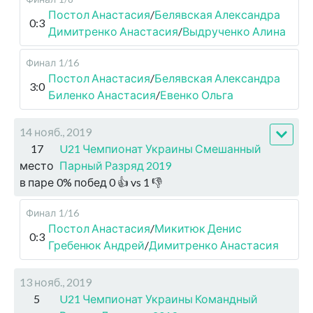
Постол Анастасия
/
Белявская Александра
0:3
Димитренко Анастасия
/
Выдрученко Алина
Финал
1/16
Постол Анастасия
/
Белявская Александра
3:0
Биленко Анастасия
/
Евенко Ольга
14 нояб., 2019
17
U21 Чемпионат Украины Смешанный
место
Парный Разряд 2019
в паре
0
%
побед
0
👍 vs
1
👎
Финал
1/16
Постол Анастасия
/
Микитюк Денис
0:3
Гребенюк Андрей
/
Димитренко Анастасия
13 нояб., 2019
5
U21 Чемпионат Украины Командный