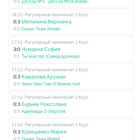
0:3
ДЮСШ №3 - ДЮСШ №26 (Киев)
18.12
.
Регулярный чемпионат
2 Круг
0:3
Матюнина Вероника
0:3
Dream Team (Киев)
17.12
.
Регулярный чемпионат
2 Круг
3:0
Чумарна София
3:1
Ты мастер (Северодонецк)
17.12
.
Регулярный чемпионат
2 Круг
0:3
Камалова Аружан
0:3
Хван-Ман-Гим (Узбекистан)
17.12
.
Регулярный чемпионат
2 Круг
0:3
Будник Роксолана
0:3
Аделаида-2 (Херсон)
17.10
.
Регулярный чемпионат
1 Круг
0:3
Курищенко Мария
0:3
Dream Team (Киев)