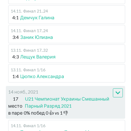
14.11
.
Финал
21..24
4:1
Демчук Галина
14.11
.
Финал
17..24
3:4
Заник Юлиана
13.11
.
Финал
17..32
4:3
Лещук Валерия
13.11
.
Финал
1/16
1:4
Цюпко Александра
14 нояб., 2021
17
U21 Чемпионат Украины Смешанный
место
Парный Разряд 2021
в паре
0
%
побед
0
👍 vs
1
👎
14.11
.
Финал
1/16