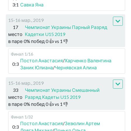
3:1
Савка Яна
15-16 мар., 2019
17
Чемпионат Украины Парный Разряд
место
Кадетки U15 2019
в паре
0
%
побед
0
👍 vs
1
👎
Финал
1/16
Постол Анастасия
/
Харченко Валентина
0:3
Заник Юлиана
/
Чернявская Алина
15-16 мар., 2019
33
Чемпионат Украины Смешанный
место
Разряд Кадеты U15 2019
в паре
0
%
побед
0
👍 vs
1
👎
Финал
1/32
Постол Анастасия
/
Зезюлин Артем
0:3
Ловга Михаил
/
Понько Ольга