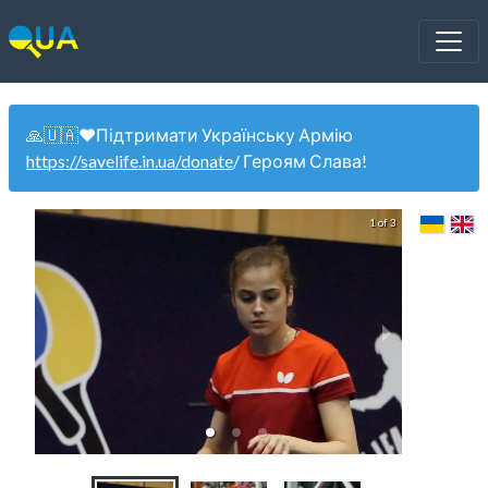
🙏🇺🇦❤️Підтримати Українську Армію
https://savelife.in.ua/donate
/ Героям Слава!
1 of 3
Жен