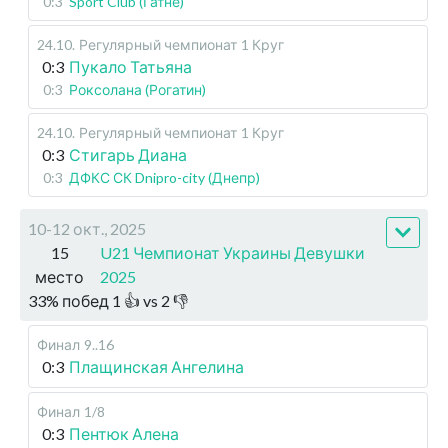
0:3
Sport Club (Гатне)
24.10
.
Регулярный чемпионат
1 Круг
0:3
Пукало Татьяна
0:3
Роксолана (Рогатин)
24.10
.
Регулярный чемпионат
1 Круг
0:3
Стигарь Диана
0:3
ДФКС СК Dnipro-city (Днепр)
10-12 окт., 2025
15
U21 Чемпионат Украины Девушки
место
2025
33
%
побед
1
👍 vs
2
👎
Финал
9..16
0:3
Плащинская Ангелина
Финал
1/8
0:3
Пентюк Алена