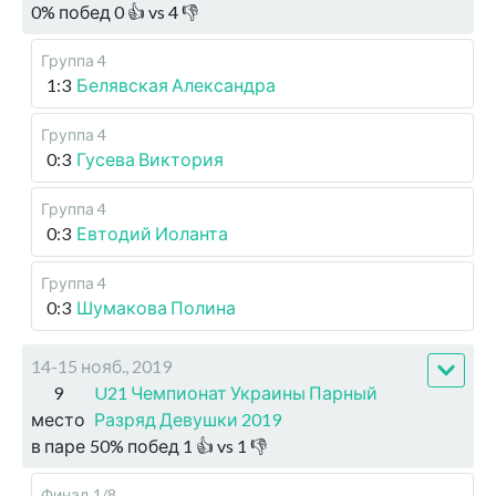
0
%
побед
0
👍 vs
4
👎
Группа 4
1:3
Белявская Александра
Группа 4
0:3
Гусева Виктория
Группа 4
0:3
Евтодий Иоланта
Группа 4
0:3
Шумакова Полина
14-15 нояб., 2019
9
U21 Чемпионат Украины Парный
место
Разряд Девушки 2019
в паре
50
%
побед
1
👍 vs
1
👎
Финал
1/8