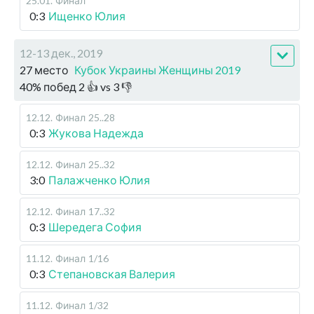
25.01
.
Финал
0:3
Ищенко Юлия
12-13 дек., 2019
27 место
Кубок Украины Женщины 2019
40
%
побед
2
👍 vs
3
👎
12.12
.
Финал
25..28
0:3
Жукова Надежда
12.12
.
Финал
25..32
3:0
Палажченко Юлия
12.12
.
Финал
17..32
0:3
Шередега София
11.12
.
Финал
1/16
0:3
Степановская Валерия
11.12
.
Финал
1/32