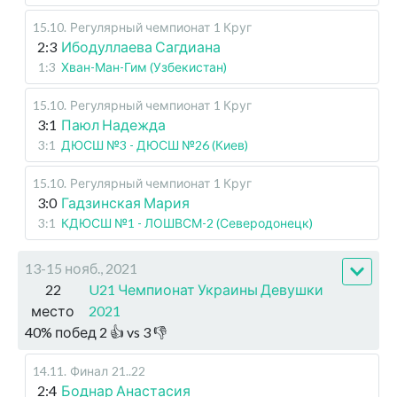
15.10
.
Регулярный чемпионат
1 Круг
2:3
Ибодуллаева Сагдиана
1:3
Хван-Ман-Гим (Узбекистан)
15.10
.
Регулярный чемпионат
1 Круг
3:1
Паюл Надежда
3:1
ДЮСШ №3 - ДЮСШ №26 (Киев)
15.10
.
Регулярный чемпионат
1 Круг
3:0
Гадзинская Мария
3:1
КДЮСШ №1 - ЛОШВСМ-2 (Северодонецк)
13-15 нояб., 2021
22
U21 Чемпионат Украины Девушки
место
2021
40
%
побед
2
👍 vs
3
👎
14.11
.
Финал
21..22
2:4
Боднар Анастасия