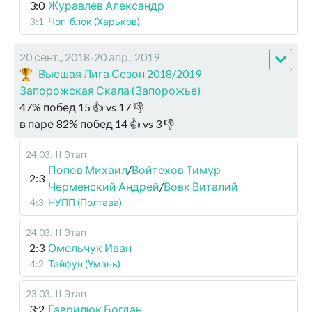
3:0
Журавлев Александр
3:1
Чоп-блок (Харьков)
20 сент., 2018-20 апр., 2019
Высшая Лига Сезон 2018/2019
Запорожская Скала (Запорожье)
47
%
побед
15
👍 vs
17
👎
в паре
82
%
побед
14
👍 vs
3
👎
24.03
.
II Этап
Попов Михаил
/
Войтехов Тимур
2:3
Черменский Андрей
/
Вовк Виталий
4:3
НУПП (Полтава)
24.03
.
II Этап
2:3
Омельчук Иван
4:2
Тайфун (Умань)
23.03
.
II Этап
3:2
Гаврилюк Богдан