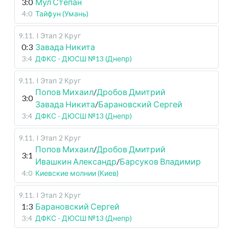
3:0
Мул Степан
4:0
Тайфун (Умань)
9.11
.
I Этап
2 Круг
0:3
Завада Никита
3:4
ДФКС - ДЮСШ №13 (Днепр)
9.11
.
I Этап
2 Круг
Попов Михаил
/
Дробов Дмитрий
3:0
Завада Никита
/
Барановский Сергей
3:4
ДФКС - ДЮСШ №13 (Днепр)
9.11
.
I Этап
2 Круг
Попов Михаил
/
Дробов Дмитрий
3:1
Ивашкин Александр
/
Барсуков Владимир
4:0
Киевские молнии (Киев)
9.11
.
I Этап
2 Круг
1:3
Барановский Сергей
3:4
ДФКС - ДЮСШ №13 (Днепр)