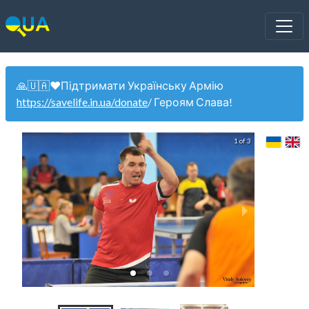
🙏🇺🇦❤️Підтримати Українську Армію
https://savelife.in.ua/donate
/ Героям Слава!
1 of 3