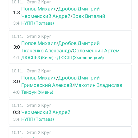
10.11
.
I Этап
2 Круг
Попов Михаил
/
Дробов Дмитрий
1:3
Черменский Андрей
/
Вовк Виталий
3:4
НУПП (Полтава)
10.11
.
I Этап
2 Круг
Попов Михаил
/
Дробов Дмитрий
3:0
Ткаченко Александр
/
Соломенник Артем
4:1
ДЮСШ-3 (Киев) - ДЮСШ (Хмельницкий)
10.11
.
I Этап
2 Круг
Попов Михаил
/
Дробов Дмитрий
3:0
Гримовский Алексей
/
Махотин Владислав
4:0
Тайфун (Умань)
10.11
.
I Этап
2 Круг
0:3
Черменский Андрей
3:4
НУПП (Полтава)
10.11
.
I Этап
2 Круг