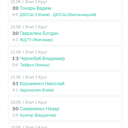
22.09
.
I Этап
1 Круг
3:0
Токарь Вадим
4:0
ДЮСШ-3 (Киев) - ДЮСШ (Хмельницкий)
22.09
.
I Этап
1 Круг
3:0
Гаврилюк Богдан
4:0
ЖДТУ (Житомир)
21.09
.
I Этап
1 Круг
1:3
Чернобаб Владимир
0:4
Тайфун (Умань)
21.09
.
I Этап
1 Круг
3:1
Корниенко Николай
4:1
Адреналин (Киев)
20.09
.
I Этап
1 Круг
3:0
Семененко Назар
3:4
Кригер (Бердичев)
20.09
.
I Этап
1 Круг