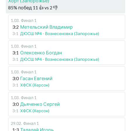
Хорт (Запорожье)
85
%
побед
11
👍 vs
2
👎
1.03
.
Финал 1
3:2
Метельский Владимир
3:1
ДЮСШ №4 - Вознесеновка (Запорожье)
1.03
.
Финал 1
3:1
Олексенко Богдан
3:1
ДЮСШ №4 - Вознесеновка (Запорожье)
1.03
.
Финал 1
3:0
Гасан Евгений
3:1
ХФСК (Херсон)
1.03
.
Финал 1
3:0
Дьяченко Сергей
3:1
ХФСК (Херсон)
29.02
.
Финал 1
1:3
Талалай Игорь