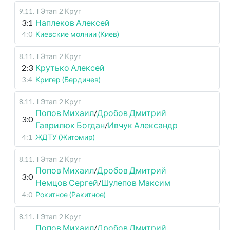
9.11
.
I Этап
2 Круг
3:1
Наплеков Алексей
4:0
Киевские молнии (Киев)
8.11
.
I Этап
2 Круг
2:3
Крутько Алексей
3:4
Кригер (Бердичев)
8.11
.
I Этап
2 Круг
Попов Михаил
/
Дробов Дмитрий
3:0
Гаврилюк Богдан
/
Ивчук Александр
4:1
ЖДТУ (Житомир)
8.11
.
I Этап
2 Круг
Попов Михаил
/
Дробов Дмитрий
3:0
Немцов Сергей
/
Шулепов Максим
4:0
Рокитное (Ракитное)
8.11
.
I Этап
2 Круг
Попов Михаил
/
Дробов Дмитрий