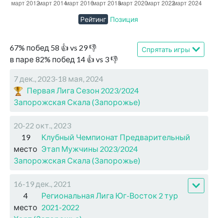
Рейтинг
Позиция
67
%
побед
58
👍 vs
29
👎
Спрятать игры
в паре
82
%
побед
14
👍 vs
3
👎
7 дек., 2023-18 мая, 2024
Первая Лига Сезон 2023/2024
Запорожская Скала (Запорожье)
20-22 окт., 2023
19
Клубный Чемпионат Предварительный
место
Этап Мужчины 2023/2024
Запорожская Скала (Запорожье)
16-19 дек., 2021
4
Региональная Лига Юг-Восток 2 тур
место
2021-2022