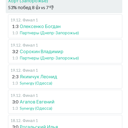
Хорт (Запорожье)
53
%
побед
8
👍 vs
7
👎
19.12
.
Финал 1
1:3
Олексенко Богдан
1:3
Партнеры (Днепр-Запорожье)
19.12
.
Финал 1
3:2
Сорокин Владимир
1:3
Партнеры (Днепр-Запорожье)
19.12
.
Финал 1
2:3
Якимчук Леонид
1:3
Synergy (Одесса)
19.12
.
Финал 1
3:0
Агапов Евгений
1:3
Synergy (Одесса)
18.12
.
Финал 1
3:0
Рогальский Илья