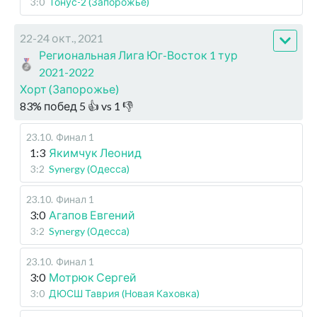
3:0
Тонус-2 (Запорожье)
22-24 окт., 2021
Региональная Лига Юг-Восток 1 тур
2021-2022
Хорт (Запорожье)
83
%
побед
5
👍 vs
1
👎
23.10
.
Финал 1
1:3
Якимчук Леонид
3:2
Synergy (Одесса)
23.10
.
Финал 1
3:0
Агапов Евгений
3:2
Synergy (Одесса)
23.10
.
Финал 1
3:0
Мотрюк Сергей
3:0
ДЮСШ Таврия (Новая Каховка)