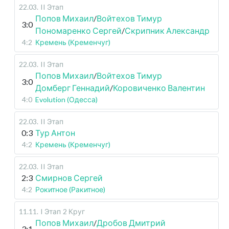
22.03
.
II Этап
Попов Михаил
/
Войтехов Тимур
3:0
Пономаренко Сергей
/
Скрипник Александр
4:2
Кремень (Кременчуг)
22.03
.
II Этап
Попов Михаил
/
Войтехов Тимур
3:0
Домберг Геннадий
/
Коровиченко Валентин
4:0
Evolution (Одесса)
22.03
.
II Этап
0:3
Тур Антон
4:2
Кремень (Кременчуг)
22.03
.
II Этап
2:3
Смирнов Сергей
4:2
Рокитное (Ракитное)
11.11
.
I Этап
2 Круг
Попов Михаил
/
Дробов Дмитрий
3:1