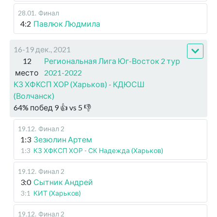
28.01
.
Финал
4:2
Павлюк Людмила
16-19 дек., 2021
12
Региональная Лига Юг-Восток 2 тур
место
2021-2022
КЗ ХФКСП ХОР (Харьков) - КДЮСШ
(Волчанск)
64
%
побед
9
👍 vs
5
👎
19.12
.
Финал 2
1:3
Зезюлин Артем
1:3
КЗ ХФКСП ХОР - СК Надежда (Харьков)
19.12
.
Финал 2
3:0
Сытник Андрей
3:1
КИТ (Харьков)
19.12
.
Финал 2