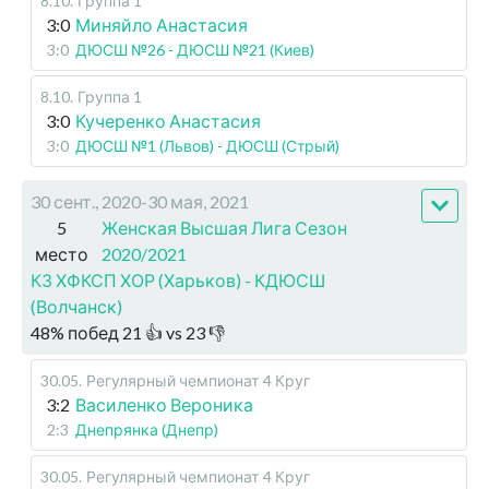
8.10
.
Группа 1
3:0
Миняйло Анастасия
3:0
ДЮСШ №26 - ДЮСШ №21 (Киев)
8.10
.
Группа 1
3:0
Кучеренко Анастасия
3:0
ДЮСШ №1 (Львов) - ДЮСШ (Стрый)
30 сент., 2020-30 мая, 2021
5
Женская Высшая Лига Сезон
место
2020/2021
КЗ ХФКСП ХОР (Харьков) - КДЮСШ
(Волчанск)
48
%
побед
21
👍 vs
23
👎
30.05
.
Регулярный чемпионат
4 Круг
3:2
Василенко Вероника
2:3
Днепрянка (Днепр)
30.05
.
Регулярный чемпионат
4 Круг