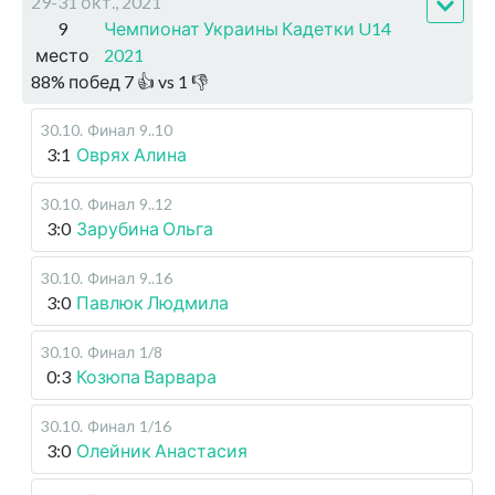
29-31 окт., 2021
9
Чемпионат Украины Кадетки U14
место
2021
88
%
побед
7
👍 vs
1
👎
30.10
.
Финал
9..10
3:1
Оврях Алина
30.10
.
Финал
9..12
3:0
Зарубина Ольга
30.10
.
Финал
9..16
3:0
Павлюк Людмила
30.10
.
Финал
1/8
0:3
Козюпа Варвара
30.10
.
Финал
1/16
3:0
Олейник Анастасия