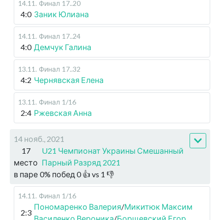
14.11
.
Финал
17..20
4:0
Заник Юлиана
14.11
.
Финал
17..24
4:0
Демчук Галина
13.11
.
Финал
17..32
4:2
Чернявская Елена
13.11
.
Финал
1/16
2:4
Ржевская Анна
14 нояб., 2021
17
U21 Чемпионат Украины Смешанный
место
Парный Разряд 2021
в паре
0
%
побед
0
👍 vs
1
👎
14.11
.
Финал
1/16
Пономаренко Валерия
/
Микитюк Максим
2:3
Василенко Вероника
/
Борщевский Егор