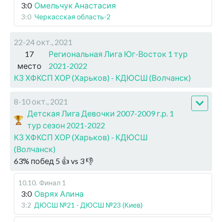
3:0
Омельчук Анастасия
3:0
Черкасская область-2
22-24 окт., 2021
17
Региональная Лига Юг-Восток 1 тур
место
2021-2022
КЗ ХФКСП ХОР (Харьков) - КДЮСШ (Волчанск)
8-10 окт., 2021
Детская Лига Девочки 2007-2009 г.р. 1
тур сезон 2021-2022
КЗ ХФКСП ХОР (Харьков) - КДЮСШ
(Волчанск)
63
%
побед
5
👍 vs
3
👎
10.10
.
Финал 1
3:0
Оврях Алина
3:2
ДЮСШ №21 - ДЮСШ №23 (Киев)