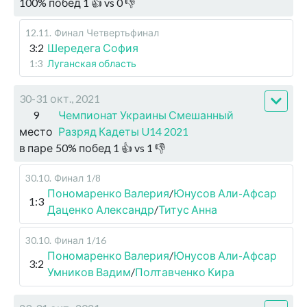
100
%
побед
1
👍 vs
0
👎
12.11
.
Финал
Четвертьфинал
3:2
Шередега София
1:3
Луганская область
30-31 окт., 2021
9
Чемпионат Украины Смешанный
место
Разряд Кадеты U14 2021
в паре
50
%
побед
1
👍 vs
1
👎
30.10
.
Финал
1/8
Пономаренко Валерия
/
Юнусов Али-Афсар
1:3
Даценко Александр
/
Титус Анна
30.10
.
Финал
1/16
Пономаренко Валерия
/
Юнусов Али-Афсар
3:2
Умников Вадим
/
Полтавченко Кира