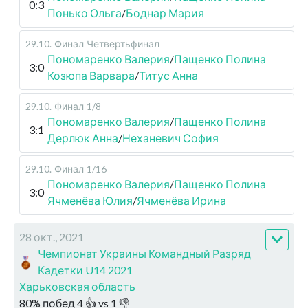
0:3
Понько Ольга
/
Боднар Мария
29.10
.
Финал
Четвертьфинал
Пономаренко Валерия
/
Пащенко Полина
3:0
Козюпа Варвара
/
Титус Анна
29.10
.
Финал
1/8
Пономаренко Валерия
/
Пащенко Полина
3:1
Дерлюк Анна
/
Неханевич София
29.10
.
Финал
1/16
Пономаренко Валерия
/
Пащенко Полина
3:0
Ячменёва Юлия
/
Ячменёва Ирина
28 окт., 2021
Чемпионат Украины Командный Разряд
Кадетки U14 2021
Харьковская область
80
%
побед
4
👍 vs
1
👎