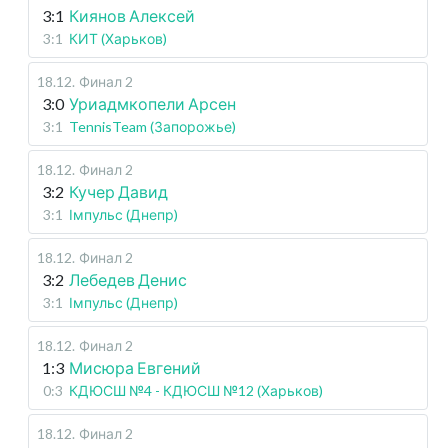
3:1
Киянов Алексей
3:1
КИТ (Харьков)
18.12
.
Финал 2
3:0
Уриадмкопели Арсен
3:1
TennisTeam (Запорожье)
18.12
.
Финал 2
3:2
Кучер Давид
3:1
Імпульс (Днепр)
18.12
.
Финал 2
3:2
Лебедев Денис
3:1
Імпульс (Днепр)
18.12
.
Финал 2
1:3
Мисюра Евгений
0:3
КДЮСШ №4 - КДЮСШ №12 (Харьков)
18.12
.
Финал 2