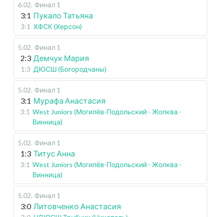
6.02
.
Финал 1
3:1
Пукало Татьяна
3:1
ХФСК (Херсон)
5.02
.
Финал 1
2:3
Демчук Мария
1:3
ДЮСШ (Богородчаны)
5.02
.
Финал 1
3:1
Мурафа Анастасия
3:1
West Juniors (Могилёв-Подольский - Жолква -
Винница)
5.02
.
Финал 1
1:3
Титус Анна
3:1
West Juniors (Могилёв-Подольский - Жолква -
Винница)
5.02
.
Финал 1
3:0
Литовченко Анастасия