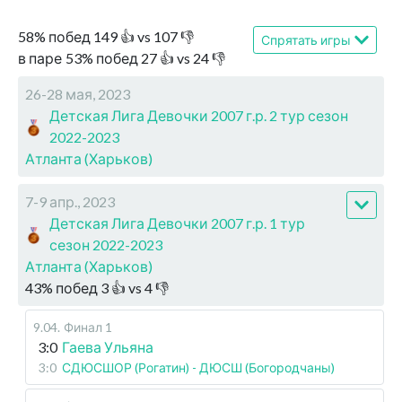
58
%
побед
149
👍 vs
107
👎
Спрятать игры
в паре
53
%
побед
27
👍 vs
24
👎
26-28 мая, 2023
Детская Лига Девочки 2007 г.р. 2 тур сезон
2022-2023
Атланта (Харьков)
7-9 апр., 2023
Детская Лига Девочки 2007 г.р. 1 тур
сезон 2022-2023
Атланта (Харьков)
43
%
побед
3
👍 vs
4
👎
9.04
.
Финал 1
3:0
Гаева Ульяна
3:0
СДЮСШОР (Рогатин) - ДЮСШ (Богородчаны)