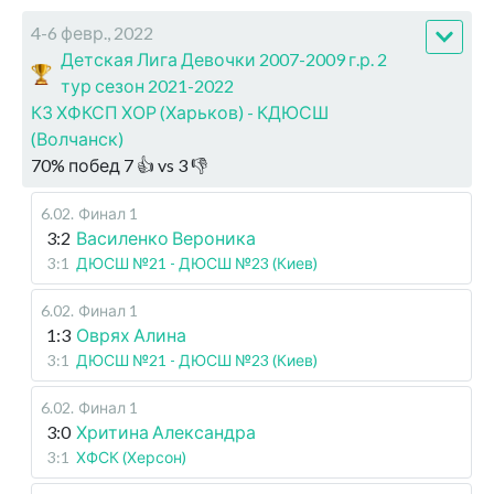
4-6 февр., 2022
Детская Лига Девочки 2007-2009 г.р. 2
тур сезон 2021-2022
КЗ ХФКСП ХОР (Харьков) - КДЮСШ
(Волчанск)
70
%
побед
7
👍 vs
3
👎
6.02
.
Финал 1
3:2
Василенко Вероника
3:1
ДЮСШ №21 - ДЮСШ №23 (Киев)
6.02
.
Финал 1
1:3
Оврях Алина
3:1
ДЮСШ №21 - ДЮСШ №23 (Киев)
6.02
.
Финал 1
3:0
Хритина Александра
3:1
ХФСК (Херсон)