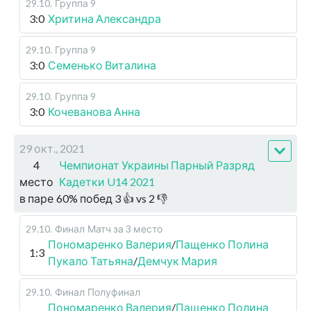
29.10
.
Группа 9
3:0
Хритина Александра
29.10
.
Группа 9
3:0
Семенько Виталина
29.10
.
Группа 9
3:0
Кочеванова Анна
29 окт., 2021
4
Чемпионат Украины Парный Разряд
место
Кадетки U14 2021
в паре
60
%
побед
3
👍 vs
2
👎
29.10
.
Финал
Матч за 3 место
Пономаренко Валерия
/
Пащенко Полина
1:3
Пукало Татьяна
/
Демчук Мария
29.10
.
Финал
Полуфинал
Пономаренко Валерия
/
Пащенко Полина