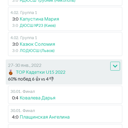
3:0
НДЮСШ Трубник (Никополь)
4.02
.
Группа 1
3:0
Капустина Мария
3:0
ДЮСШ №23 (Киев)
4.02
.
Группа 1
3:0
Казюк Соломия
3:0
ЛОДЮСШ (Львов)
27-30 янв., 2022
TOP Кадетки U15 2022
60
%
побед
6
👍 vs
4
👎
30.01
.
Финал
0:4
Ковалева Дарья
30.01
.
Финал
4:0
Плащинская Ангелина