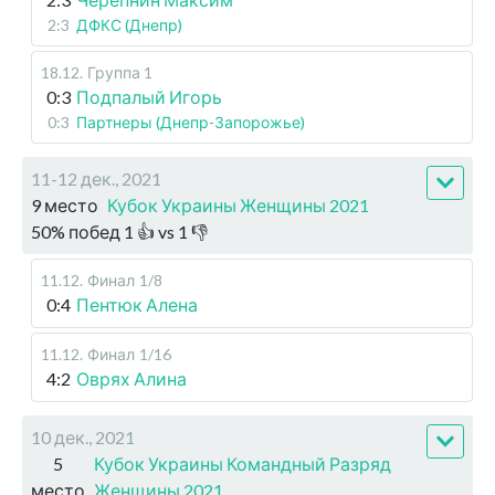
2:3
ДФКС (Днепр)
18.12
.
Группа 1
0:3
Подпалый Игорь
0:3
Партнеры (Днепр-Запорожье)
11-12 дек., 2021
9 место
Кубок Украины Женщины 2021
50
%
побед
1
👍 vs
1
👎
11.12
.
Финал
1/8
0:4
Пентюк Алена
11.12
.
Финал
1/16
4:2
Оврях Алина
10 дек., 2021
5
Кубок Украины Командный Разряд
место
Женщины 2021