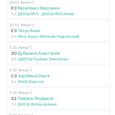
10.10
.
Финал 1
0:3
Василенко Вероника
3:2
ДЮСШ №21 - ДЮСШ №23 (Киев)
10.10
.
Финал 1
2:3
Титус Анна
3:1
West Juniors (Могилёв-Подольский)
9.10
.
Финал 1
3:0
Дубинина Анастасия
3:0
НДЮСШ Трубник (Никополь)
9.10
.
Финал 1
1:3
Зарубина Ольга
3:1
ХФСК (Херсон)
9.10
.
Финал 1
3:2
Павлюк Людмила
3:0
ДЮСШ (Богородчаны)