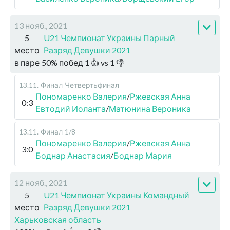
13 нояб., 2021
5
U21 Чемпионат Украины Парный
место
Разряд Девушки 2021
в паре
50
%
побед
1
👍 vs
1
👎
13.11
.
Финал
Четвертьфинал
Пономаренко Валерия
/
Ржевская Анна
0:3
Евтодий Иоланта
/
Матюнина Вероника
13.11
.
Финал
1/8
Пономаренко Валерия
/
Ржевская Анна
3:0
Боднар Анастасия
/
Боднар Мария
12 нояб., 2021
5
U21 Чемпионат Украины Командный
место
Разряд Девушки 2021
Харьковская область