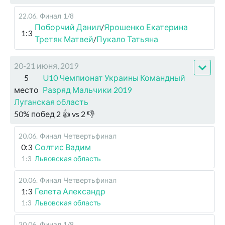
22.06
.
Финал
1/8
Поборчий Данил
/
Ярошенко Екатерина
1:3
Третяк Матвей
/
Пукало Татьяна
20-21 июня, 2019
5
U10 Чемпионат Украины Командный
место
Разряд Мальчики 2019
Луганская область
50
%
побед
2
👍 vs
2
👎
20.06
.
Финал
Четвертьфинал
0:3
Солтис Вадим
1:3
Львовская область
20.06
.
Финал
Четвертьфинал
1:3
Гелета Александр
1:3
Львовская область
20.06
.
Финал
1/8