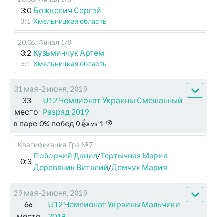
3:0
Божкевич Сергей
3:1
Хмельницкая область
20.06
.
Финал
1/8
3:2
Кузьминчук Артем
3:1
Хмельницкая область
31 мая-2 июня, 2019
33
U12 Чемпионат Украины Смешанный
место
Разряд 2019
в паре
0
%
побед
0
👍 vs
1
👎
Квалификация
Гра №7
Поборчий Данил
/
Тертычная Мария
0:3
Деревяник Виталий
/
Демчук Мария
29 мая-2 июня, 2019
66
U12 Чемпионат Украины Мальчики
место
2019