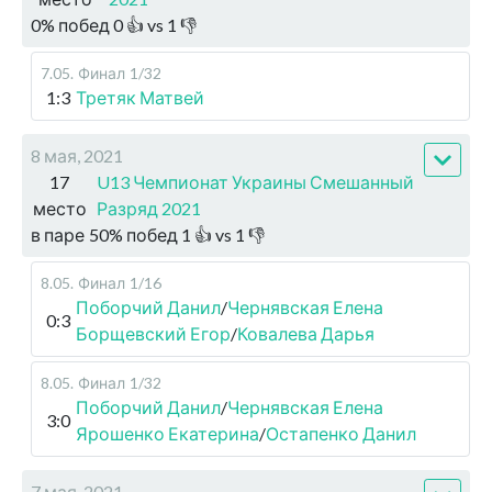
0
%
побед
0
👍 vs
1
👎
7.05
.
Финал
1/32
1:3
Третяк Матвей
8 мая, 2021
17
U13 Чемпионат Украины Смешанный
место
Разряд 2021
в паре
50
%
побед
1
👍 vs
1
👎
8.05
.
Финал
1/16
Поборчий Данил
/
Чернявская Елена
0:3
Борщевский Егор
/
Ковалева Дарья
8.05
.
Финал
1/32
Поборчий Данил
/
Чернявская Елена
3:0
Ярошенко Екатерина
/
Остапенко Данил
7 мая, 2021