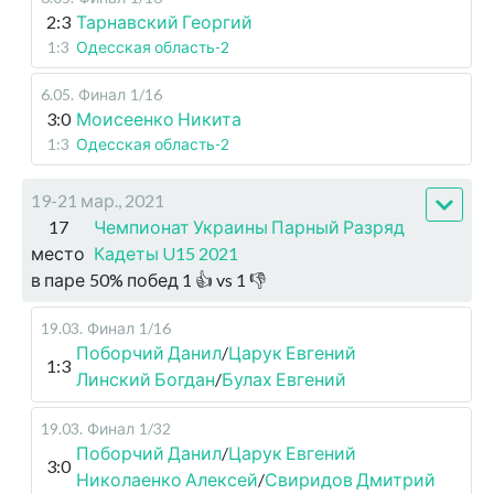
2:3
Тарнавский Георгий
1:3
Одесская область-2
6.05
.
Финал
1/16
3:0
Моисеенко Никита
1:3
Одесская область-2
19-21 мар., 2021
17
Чемпионат Украины Парный Разряд
место
Кадеты U15 2021
в паре
50
%
побед
1
👍 vs
1
👎
19.03
.
Финал
1/16
Поборчий Данил
/
Царук Евгений
1:3
Линский Богдан
/
Булах Евгений
19.03
.
Финал
1/32
Поборчий Данил
/
Царук Евгений
3:0
Николаенко Алексей
/
Свиридов Дмитрий