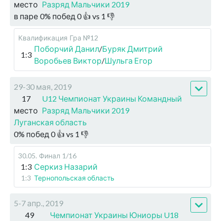
место
Разряд Мальчики 2019
в паре
0
%
побед
0
👍 vs
1
👎
Квалификация
Гра №12
Поборчий Данил
/
Буряк Дмитрий
1:3
Воробьев Виктор
/
Шульга Егор
29-30 мая, 2019
17
U12 Чемпионат Украины Командный
место
Разряд Мальчики 2019
Луганская область
0
%
побед
0
👍 vs
1
👎
30.05
.
Финал
1/16
1:3
Серкиз Назарий
1:3
Тернопольская область
5-7 апр., 2019
49
Чемпионат Украины Юниоры U18