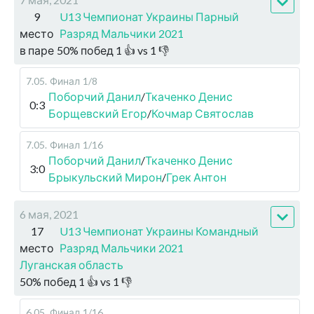
9
U13 Чемпионат Украины Парный
место
Разряд Мальчики 2021
в паре
50
%
побед
1
👍 vs
1
👎
7.05
.
Финал
1/8
Поборчий Данил
/
Ткаченко Денис
0:3
Борщевский Егор
/
Кочмар Святослав
7.05
.
Финал
1/16
Поборчий Данил
/
Ткаченко Денис
3:0
Брыкульский Мирон
/
Грек Антон
6 мая, 2021
17
U13 Чемпионат Украины Командный
место
Разряд Мальчики 2021
Луганская область
50
%
побед
1
👍 vs
1
👎
6.05
.
Финал
1/16