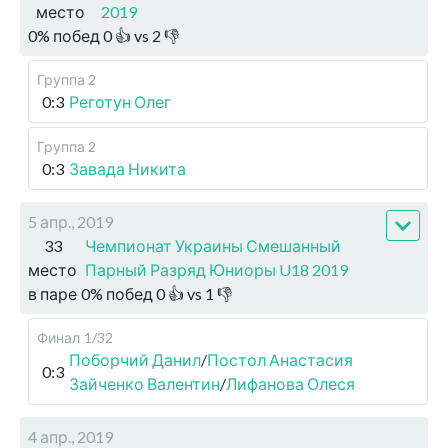
место
2019
0
%
побед
0
👍 vs
2
👎
Группа 2
0:3
Реготун Олег
Группа 2
0:3
Завада Никита
5 апр., 2019
33
Чемпионат Украины Смешанный
место
Парный Разряд Юниоры U18 2019
в паре
0
%
побед
0
👍 vs
1
👎
Финал
1/32
Поборчий Данил
/
Постол Анастасия
0:3
Зайченко Валентин
/
Лифанова Олеся
4 апр., 2019