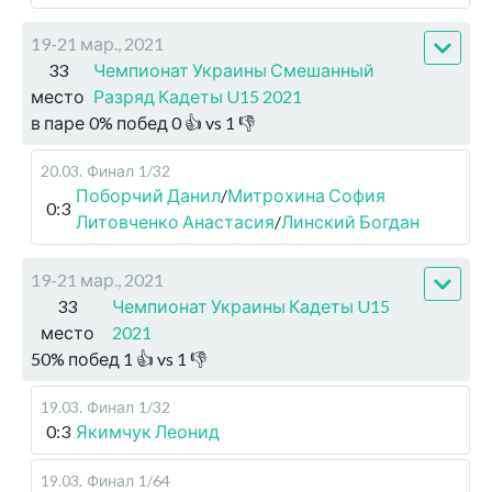
19-21 мар., 2021
33
Чемпионат Украины Смешанный
место
Разряд Кадеты U15 2021
в паре
0
%
побед
0
👍 vs
1
👎
20.03
.
Финал
1/32
Поборчий Данил
/
Митрохина София
0:3
Литовченко Анастасия
/
Линский Богдан
19-21 мар., 2021
33
Чемпионат Украины Кадеты U15
место
2021
50
%
побед
1
👍 vs
1
👎
19.03
.
Финал
1/32
0:3
Якимчук Леонид
19.03
.
Финал
1/64