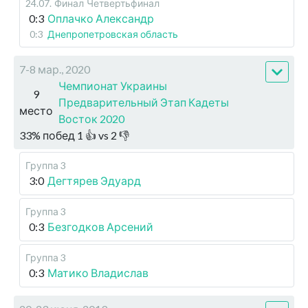
24.07
.
Финал
Четвертьфинал
0:3
Оплачко Александр
0:3
Днепропетровская область
7-8 мар., 2020
Чемпионат Украины
9
Предварительный Этап Кадеты
место
Восток 2020
33
%
побед
1
👍 vs
2
👎
Группа 3
3:0
Дегтярев Эдуард
Группа 3
0:3
Безгодков Арсений
Группа 3
0:3
Матико Владислав