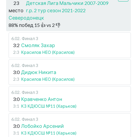
23
Детская Лига Мальчики 2007-2009
место
г.р. 2 тур сезон 2021-2022
Северодонецк
88
%
побед
15
👍 vs
2
👎
6.02
.
Финал 3
3:2
Смоляк Захар
2:3
Красилов НЕО (Красилов)
6.02
.
Финал 3
3:0
Дидюк Никита
2:3
Красилов НЕО (Красилов)
6.02
.
Финал 3
3:0
Кравченко Антон
3:1
КЗ КДЮСШ №11 (Харьков)
6.02
.
Финал 3
3:0
Лобойко Арсений
3:1
КЗ КДЮСШ №11 (Харьков)