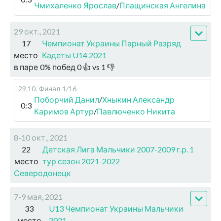
Чмихаленко Ярослав
/
Плащинская Ангелина
29 окт., 2021
17
Чемпионат Украины Парный Разряд
место
Кадеты U14 2021
в паре
0
%
побед
0
👍 vs
1
👎
29.10
.
Финал
1/16
Поборчий Данил
/
Хныкин Александр
0:3
Каримов Артур
/
Павлюченко Никита
8-10 окт., 2021
22
Детская Лига Мальчики 2007-2009 г.р. 1
место
тур сезон 2021-2022
Северодонецк
7-9 мая, 2021
33
U13 Чемпионат Украины Мальчики
место
2021