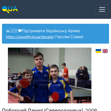
🙏🇺🇦❤️Підтримати Українську Армію
https://savelife.in.ua/donate
/ Героям Слава!
Детская Лига Мальчики 2007-2009 г.р. 2 тур
сезон 2021-2022
Поборчий Данил (Северодонецк). 2009