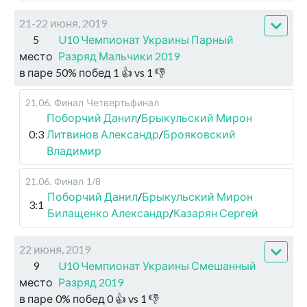
21-22 июня, 2019
5
U10 Чемпионат Украины Парный
место
Разряд Мальчики 2019
в паре
50
%
побед
1
👍 vs
1
👎
21.06
.
Финал
Четвертьфинал
Поборчий Данил
/
Брыкульский Мирон
0:3
Литвинов Александр
/
Брояковский
Владимир
21.06
.
Финал
1/8
Поборчий Данил
/
Брыкульский Мирон
3:1
Билащенко Александр
/
Казарян Сергей
22 июня, 2019
9
U10 Чемпионат Украины Смешанный
место
Разряд 2019
в паре
0
%
побед
0
👍 vs
1
👎