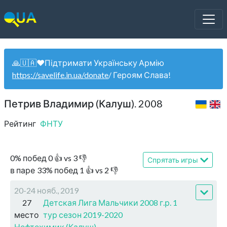
🙏🇺🇦❤️Підтримати Українську Армію
https://savelife.in.ua/donate
/ Героям Слава!
Петрив Владимир (Калуш). 2008
Рейтинг
ФНТУ
0
%
побед
0
👍 vs
3
👎
Спрятать игры
в паре
33
%
побед
1
👍 vs
2
👎
20-24 нояб., 2019
27
Детская Лига Мальчики 2008 г.р. 1
место
тур сезон 2019-2020
Нефтехимик (Калуш)