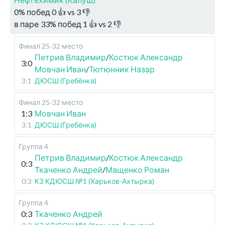
0
%
побед
0
👍 vs
3
👎
в паре
33
%
побед
1
👍 vs
2
👎
Финал 25-32 место
Петрив Владимир
/
Костюк Александр
3:0
Мовчан Иван
/
Тютюнник Назар
3:1
ДЮСШ (Гребёнка)
Финал 25-32 место
1:3
Мовчан Иван
3:1
ДЮСШ (Гребёнка)
Группа 4
Петрив Владимир
/
Костюк Александр
0:3
Ткаченко Андрей
/
Мащенко Роман
0:3
КЗ КДЮСШ №1 (Харьков-Ахтырка)
Группа 4
0:3
Ткаченко Андрей