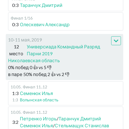
0:3
Таранчук Дмитрий
Финал
1/16
0:3
Олескевич Александр
10-11 мая, 2019
12
Универсиада Командный Разряд
место
Парни 2019
Николаевская область
0
%
побед
0
👍 vs
5
👎
в паре
50
%
побед
2
👍 vs
2
👎
10.05
.
Финал
11..12
1:3
Семенюк Илья
1:3
Волынская область
10.05
.
Финал
11..12
Петренко Игорь
/
Таранчук Дмитрий
3:2
Семенюк Илья
/
Стельмащук Станислав