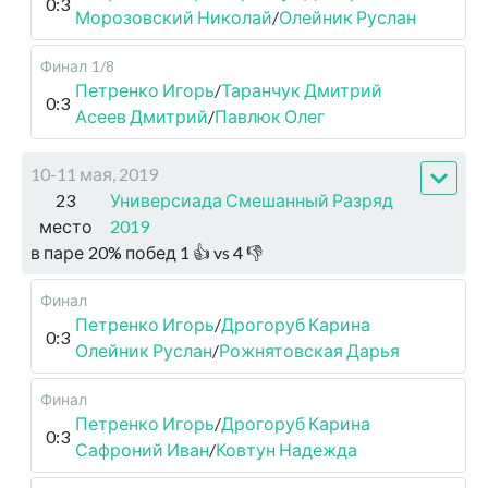
0:3
Морозовский Николай
/
Олейник Руслан
Финал
1/8
Петренко Игорь
/
Таранчук Дмитрий
0:3
Асеев Дмитрий
/
Павлюк Олег
10-11 мая, 2019
23
Универсиада Смешанный Разряд
место
2019
в паре
20
%
побед
1
👍 vs
4
👎
Финал
Петренко Игорь
/
Дрогоруб Карина
0:3
Олейник Руслан
/
Рожнятовская Дарья
Финал
Петренко Игорь
/
Дрогоруб Карина
0:3
Сафроний Иван
/
Ковтун Надежда