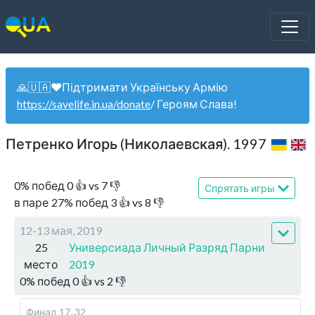
🙏🇺🇦❤️Підтримати Українську Армію
https://savelife.in.ua/donate
/ Героям Слава!
Петренко Игорь (Николаевская). 1997
0
%
побед
0
👍 vs
7
👎
Спрятать игры
в паре
27
%
побед
3
👍 vs
8
👎
12-13 мая, 2019
25
Универсиада Личный Разряд Парни
место
2019
0
%
побед
0
👍 vs
2
👎
Финал
17..32