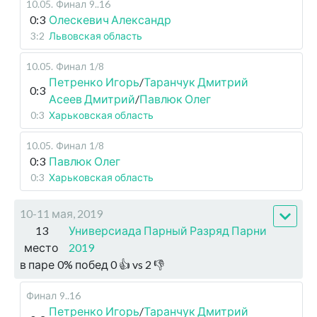
10.05
.
Финал
9..16
0:3
Олескевич Александр
3:2
Львовская область
10.05
.
Финал
1/8
Петренко Игорь
/
Таранчук Дмитрий
0:3
Асеев Дмитрий
/
Павлюк Олег
0:3
Харьковская область
10.05
.
Финал
1/8
0:3
Павлюк Олег
0:3
Харьковская область
10-11 мая, 2019
13
Универсиада Парный Разряд Парни
место
2019
в паре
0
%
побед
0
👍 vs
2
👎
Финал
9..16
Петренко Игорь
/
Таранчук Дмитрий