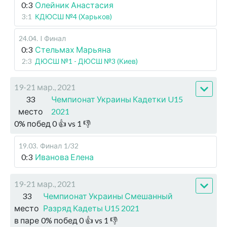
0:3
Олейник Анастасия
3:1
КДЮСШ №4 (Харьков)
24.04
.
I Финал
0:3
Стельмах Марьяна
2:3
ДЮСШ №1 - ДЮСШ №3 (Киев)
19-21 мар., 2021
33
Чемпионат Украины Кадетки U15
место
2021
0
%
побед
0
👍 vs
1
👎
19.03
.
Финал
1/32
0:3
Иванова Елена
19-21 мар., 2021
33
Чемпионат Украины Смешанный
место
Разряд Кадеты U15 2021
в паре
0
%
побед
0
👍 vs
1
👎