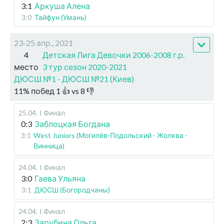
3:1
Аркуша Алена
3:0
Тайфун (Умань)
23-25 апр., 2021
4
Детская Лига Девочки 2006-2008 г.р.
место
3 тур сезон 2020-2021
ДЮСШ №1 - ДЮСШ №21 (Киев)
11
%
побед
1
👍 vs
8
👎
25.04
.
I Финал
0:3
Заблоцкая Богдана
3:1
West Juniors (Могилёв-Подольский - Жолква -
Винница)
24.04
.
I Финал
3:0
Гаева Ульяна
3:1
ДЮСШ (Богородчаны)
24.04
.
I Финал
2:3
Зарубина Ольга