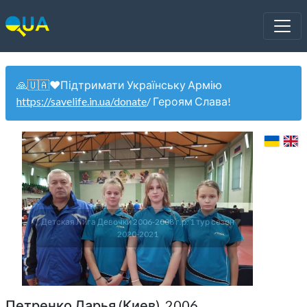
🙏🇺🇦❤️Підтримати Українську Армію
https://savelife.in.ua/donate
/ Героям Слава!
Детская Лига Девочки 2006-2008 г.р. 1 тур сезон
2020-2021
Петренко Дарья (Киев). 2006