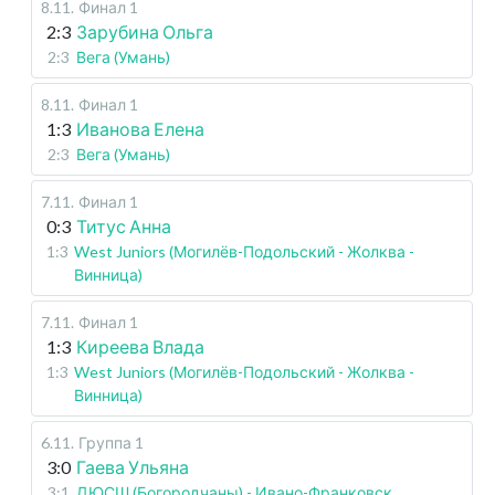
8.11
.
Финал 1
2:3
Зарубина Ольга
2:3
Вега (Умань)
8.11
.
Финал 1
1:3
Иванова Елена
2:3
Вега (Умань)
7.11
.
Финал 1
0:3
Титус Анна
1:3
West Juniors (Могилёв-Подольский - Жолква -
Винница)
7.11
.
Финал 1
1:3
Киреева Влада
1:3
West Juniors (Могилёв-Подольский - Жолква -
Винница)
6.11
.
Группа 1
3:0
Гаева Ульяна
3:1
ДЮСШ (Богородчаны) - Ивано-Франковск