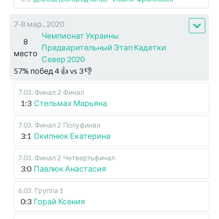
7-8 мар., 2020
Чемпионат Украины
8
Предварительный Этап Кадетки
место
Север 2020
57
%
побед
4
👍 vs
3
👎
7.03
.
Финал 2
Финал
1:3
Стельмах Марьяна
7.03
.
Финал 2
Полуфинал
3:1
Окипнюк Екатерина
7.03
.
Финал 2
Четвертьфинал
3:0
Павлюк Анастасия
6.03
.
Группа 1
0:3
Горай Ксения