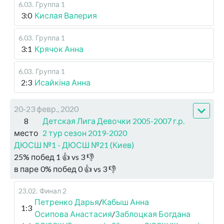
6.03
.
Группа 1
3:0
Кислая Валерия
6.03
.
Группа 1
3:1
Крячок Анна
6.03
.
Группа 1
2:3
Исайкіна Анна
20-23 февр., 2020
8
Детская Лига Девочки 2005-2007 г.р.
место
2 тур сезон 2019-2020
ДЮСШ №1 - ДЮСШ №21 (Киев)
25
%
побед
1
👍 vs
3
👎
в паре
0
%
побед
0
👍 vs
3
👎
23.02
.
Финал 2
Петренко Дарья
/
Кабыш Анна
1:3
Осипова Анастасия
/
Заблоцкая Богдана