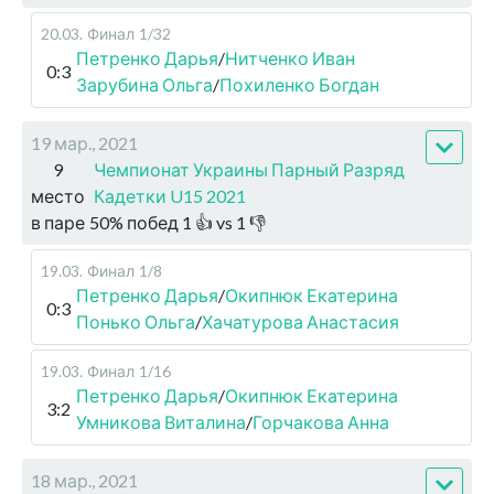
20.03
.
Финал
1/32
Петренко Дарья
/
Нитченко Иван
0:3
Зарубина Ольга
/
Похиленко Богдан
19 мар., 2021
9
Чемпионат Украины Парный Разряд
место
Кадетки U15 2021
в паре
50
%
побед
1
👍 vs
1
👎
19.03
.
Финал
1/8
Петренко Дарья
/
Окипнюк Екатерина
0:3
Понько Ольга
/
Хачатурова Анастасия
19.03
.
Финал
1/16
Петренко Дарья
/
Окипнюк Екатерина
3:2
Умникова Виталина
/
Горчакова Анна
18 мар., 2021