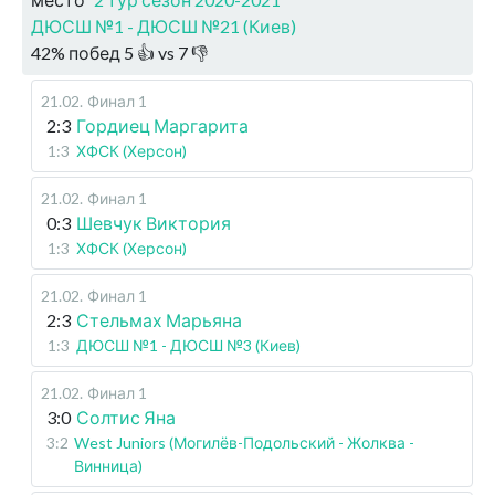
ДЮСШ №1 - ДЮСШ №21 (Киев)
42
%
побед
5
👍 vs
7
👎
21.02
.
Финал 1
2:3
Гордиец Маргарита
1:3
ХФСК (Херсон)
21.02
.
Финал 1
0:3
Шевчук Виктория
1:3
ХФСК (Херсон)
21.02
.
Финал 1
2:3
Стельмах Марьяна
1:3
ДЮСШ №1 - ДЮСШ №3 (Киев)
21.02
.
Финал 1
3:0
Солтис Яна
3:2
West Juniors (Могилёв-Подольский - Жолква -
Винница)