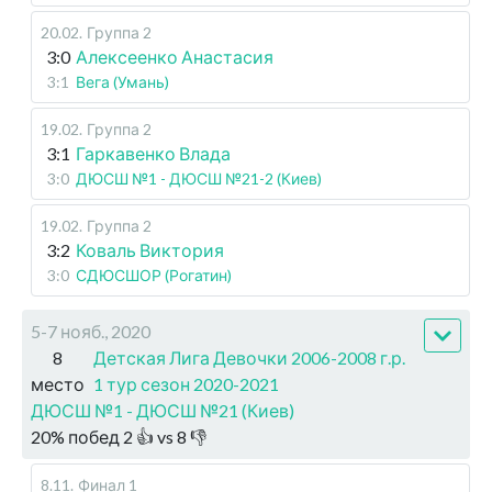
20.02
.
Группа 2
3:0
Алексеенко Анастасия
3:1
Вега (Умань)
19.02
.
Группа 2
3:1
Гаркавенко Влада
3:0
ДЮСШ №1 - ДЮСШ №21-2 (Киев)
19.02
.
Группа 2
3:2
Коваль Виктория
3:0
СДЮСШОР (Рогатин)
5-7 нояб., 2020
8
Детская Лига Девочки 2006-2008 г.р.
место
1 тур сезон 2020-2021
ДЮСШ №1 - ДЮСШ №21 (Киев)
20
%
побед
2
👍 vs
8
👎
8.11
.
Финал 1