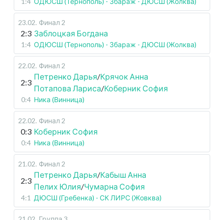
1:4
ОДЮСШ (Тернополь) - Збараж - ДЮСШ (Жолква)
23.02
.
Финал 2
2:3
Заблоцкая Богдана
1:4
ОДЮСШ (Тернополь) - Збараж - ДЮСШ (Жолква)
22.02
.
Финал 2
Петренко Дарья
/
Крячок Анна
2:3
Потапова Лариса
/
Коберник София
0:4
Ника (Винница)
22.02
.
Финал 2
0:3
Коберник София
0:4
Ника (Винница)
21.02
.
Финал 2
Петренко Дарья
/
Кабыш Анна
2:3
Пелих Юлия
/
Чумарна София
4:1
ДЮСШ (Гребенка) - СК ЛИРС (Жовква)
21.02
.
Группа 3