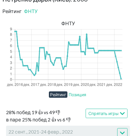
Рейтинг
ФНТУ
ФНТУ
Рейтинг
Позиция
28
%
побед
19
👍 vs
49
👎
Спрятать игры
в паре
25
%
побед
2
👍 vs
6
👎
22 сент., 2021-24 февр., 2022