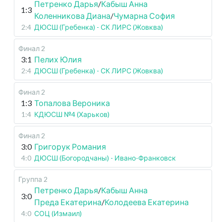
Петренко Дарья
/
Кабыш Анна
1:3
Коленникова Диана
/
Чумарна София
2:4
ДЮСШ (Гребенка) - СК ЛИРС (Жовква)
Финал 2
3:1
Пелих Юлия
2:4
ДЮСШ (Гребенка) - СК ЛИРС (Жовква)
Финал 2
1:3
Топалова Вероника
1:4
КДЮСШ №4 (Харьков)
Финал 2
3:0
Григорук Романия
4:0
ДЮСШ (Богородчаны) - Ивано-Франковск
Группа 2
Петренко Дарья
/
Кабыш Анна
3:0
Преда Екатерина
/
Колодеева Екатерина
4:0
СОЦ (Измаил)