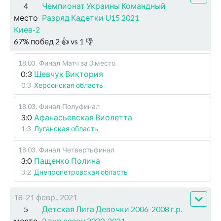
4
Чемпионат Украины Командный
место
Разряд Кадетки U15 2021
Киев-2
67
%
побед
2
👍 vs
1
👎
18.03
.
Финал
Матч за 3 место
0:3
Шевчук Виктория
0:3
Херсонская область
18.03
.
Финал
Полуфинал
3:0
Афанасьевская Виолетта
1:3
Луганская область
18.03
.
Финал
Четвертьфинал
3:0
Пащенко Полина
3:2
Днепропетровская область
18-21 февр., 2021
5
Детская Лига Девочки 2006-2008 г.р.
место
2 тур сезон 2020-2021