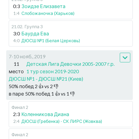
0:3
Зоидзе Елизавета
1:4
Слобожаночка (Харьков)
21.02
.
Группа 3
3:0
Баурда Ева
4:0
ДЮСШ №1 (Белая Церковь)
7-10 нояб., 2019
11
Детская Лига Девочки 2005-2007 г.р.
место
1 тур сезон 2019-2020
ДЮСШ №1 - ДЮСШ №21 (Киев)
50
%
побед
2
👍 vs
2
👎
в паре
50
%
побед
1
👍 vs
1
👎
Финал 2
2:3
Коленникова Диана
2:4
ДЮСШ (Гребенка) - СК ЛИРС (Жовква)
Финал 2