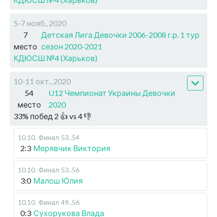
5-7 нояб., 2020
7
Детская Лига Девочки 2006-2008 г.р. 1 тур
место
сезон 2020-2021
КДЮСШ №4 (Харьков)
10-11 окт., 2020
54
U12 Чемпионат Украины Девочки
место
2020
33
%
побед
2
👍 vs
4
👎
10.10
.
Финал
53..54
2:3
Мерявчик Виктория
10.10
.
Финал
53..56
3:0
Малош Юлия
10.10
.
Финал
49..56
0:3
Сухорукова Влада