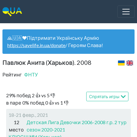
🙏🇺🇦❤️Підтримати Українську Армію
https://savelife.in.ua/donate
/ Героям Слава!
Павлюк Анита (Харьков). 2008
Рейтинг
ФНТУ
29
%
побед
2
👍 vs
5
👎
Спрятать игры
в паре
0
%
побед
0
👍 vs
1
👎
18-21 февр., 2021
12
Детская Лига Девочки 2006-2008 г.р. 2 тур
место
сезон 2020-2021
КДЮСШ №4 (Харьков)