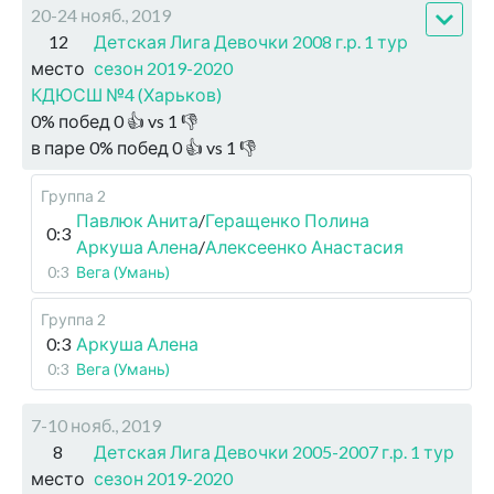
20-24 нояб., 2019
12
Детская Лига Девочки 2008 г.р. 1 тур
место
сезон 2019-2020
КДЮСШ №4 (Харьков)
0
%
побед
0
👍 vs
1
👎
в паре
0
%
побед
0
👍 vs
1
👎
Группа 2
Павлюк Анита
/
Геращенко Полина
0:3
Аркуша Алена
/
Алексеенко Анастасия
0:3
Вега (Умань)
Группа 2
0:3
Аркуша Алена
0:3
Вега (Умань)
7-10 нояб., 2019
8
Детская Лига Девочки 2005-2007 г.р. 1 тур
место
сезон 2019-2020