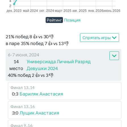
Рейтинг
Позиция
21
%
побед
8
👍 vs
30
👎
Спрятать игры
в паре
35
%
побед
7
👍 vs
13
👎
6-7 июня, 2024
14
Универсиада Личный Разряд
место
Девушки 2024
40
%
побед
2
👍 vs
3
👎
Финал
13..14
0:3
Бариляк Анастасия
Финал
13..16
3:0
Лущик Анастасия
Финал
9..16