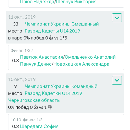
Паюл Надежда
/
Шевчук Виктория
11 окт., 2019
33
Чемпионат Украины Смешанный
место
Разряд Кадеты U14 2019
в паре
0
%
побед
0
👍 vs
1
👎
Финал
1/32
Павлюк Анастасия
/
Омельченко Анатолий
0:3
Панчук Денис
/
Новохацкая Александра
10 окт., 2019
9
Чемпионат Украины Командный
место
Разряд Кадетки U14 2019
Черниговская область
0
%
побед
0
👍 vs
1
👎
10.10
.
Финал
1/8
0:3
Шередега София