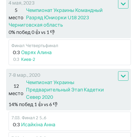
4 мая, 2023
5
Чемпионат Украины Командный
место
Разряд Юниорки U18 2023
Черниговская область
0
%
побед
0
👍 vs
1
👎
Финал
Четвертьфинал
0:3
Оврях Алина
0:3
Киев-2
7-8 мар., 2020
Чемпионат Украины
12
Предварительный Этап Кадетки
место
Север 2020
14
%
побед
1
👍 vs
6
👎
7.03
.
Финал 2
5..6
0:3
Исайкіна Анна