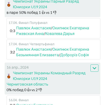
Чемпионат Украины Парный Разряд
Юниорки U19 2024
в паре
50
%
побед
1
👍 vs
1
👎
17.04
.
Финал
Полуфинал
Павлюк Анастасия
/
Окипнюк Екатерина
0:3
Ржевская Анна
/
Ковалева Дарья
17.04
.
Финал
Четвертьфинал
Павлюк Анастасия
/
Окипнюк Екатерина
3:2
Безымянная Елизавета
/
Доброріз Софія
16 апр., 2024
Чемпионат Украины Командный Разряд
Юниорки U19 2024
Черниговская область
0
%
побед
0
👍 vs
2
👎
16.04
.
Финал