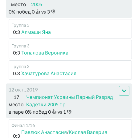
место
2005
0
%
побед
0
👍 vs
3
👎
Группа 3
0:3
Алмаши Яна
Группа 3
0:3
Топалова Вероника
Группа 3
0:3
Хачатурова Анастасия
12 окт., 2019
17
Чемпионат Украины Парный Разряд
место
Кадетки 2005 г.р.
в паре
0
%
побед
0
👍 vs
1
👎
Финал
1/16
Павлюк Анастасия
/
Кислая Валерия
0:3