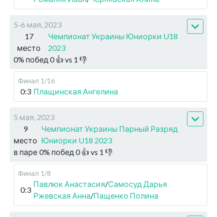
5-6 мая, 2023
17
Чемпионат Украины Юниорки U18
место
2023
0
%
побед
0
👍 vs
1
👎
Финал
1/16
0:3
Плащинская Ангелина
5 мая, 2023
9
Чемпионат Украины Парный Разряд
место
Юниорки U18 2023
в паре
0
%
побед
0
👍 vs
1
👎
Финал
1/8
Павлюк Анастасия
/
Самосуд Дарья
0:3
Ржевская Анна
/
Пащенко Полина