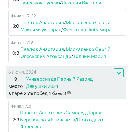
Гайсенюк Руслан
/
Янкевич Вікторія
Финал
17..32
Павлюк Анастасия
/
Москаленко Сергій
3:0
Максимчук Тарас
/
Федотова Любомира
Финал
1/16
Павлюк Анастасия
/
Москаленко Сергій
0:3
Олескевич Александр
/
Топчий Мария
6 июня, 2024
8
Универсиада Парный Разряд
место
Девушки 2024
в паре
25
%
побед
1
👍 vs
3
👎
Финал
7..8
Павлюк Анастасия
/
Самосуд Дарья
2:3
Березовская Елизавета
/
Приходько
Ярослава