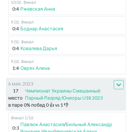
10.02
.
Финал
0:4
Ржевская Анна
9.02
.
Финал
0:4
Боднар Анастасия
9.02
.
Финал
0:4
Ковалева Дарья
9.02
.
Финал
1:4
Оврях Алина
6 мая, 2023
17
Чемпионат Украины Смешанный
место
Парный Разряд Юниоры U18 2023
в паре
0
%
побед
0
👍 vs
1
👎
Финал
1/16
Павлюк Анастасия
/
Бильный Александр
0:3
Романяк Иван
/
Чернявская Алина