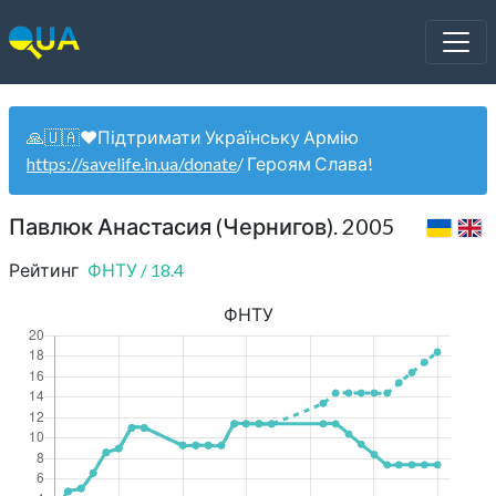
🙏🇺🇦❤️Підтримати Українську Армію
https://savelife.in.ua/donate
/ Героям Слава!
Павлюк Анастасия (Чернигов). 2005
Рейтинг
ФНТУ
/
18.4
ФНТУ