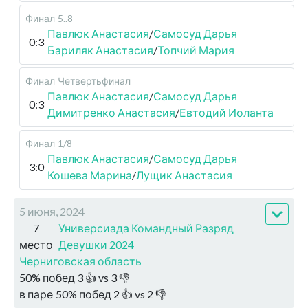
Финал
5..8
Павлюк Анастасия
/
Самосуд Дарья
0:3
Бариляк Анастасия
/
Топчий Мария
Финал
Четвертьфинал
Павлюк Анастасия
/
Самосуд Дарья
0:3
Димитренко Анастасия
/
Евтодий Иоланта
Финал
1/8
Павлюк Анастасия
/
Самосуд Дарья
3:0
Кошева Марина
/
Лущик Анастасия
5 июня, 2024
7
Универсиада Командный Разряд
место
Девушки 2024
Черниговская область
50
%
побед
3
👍 vs
3
👎
в паре
50
%
побед
2
👍 vs
2
👎