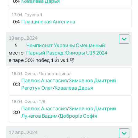
0:4
Ковалева Дарья
17.04
.
Группа 1
0:4
Плащинская Ангелина
18 апр., 2024
5
Чемпионат Украины Смешанный
место
Парный Разряд Юниоры U19 2024
в паре
50
%
побед
1
👍 vs
1
👎
18.04
.
Финал
Четвертьфинал
Павлюк Анастасия
/
Зимовнов Дмитрий
0:3
Реготун Олег
/
Ковалева Дарья
18.04
.
Финал
1/8
Павлюк Анастасия
/
Зимовнов Дмитрий
3:0
Лунегов Вадим
/
Доброріз Софія
17 апр., 2024