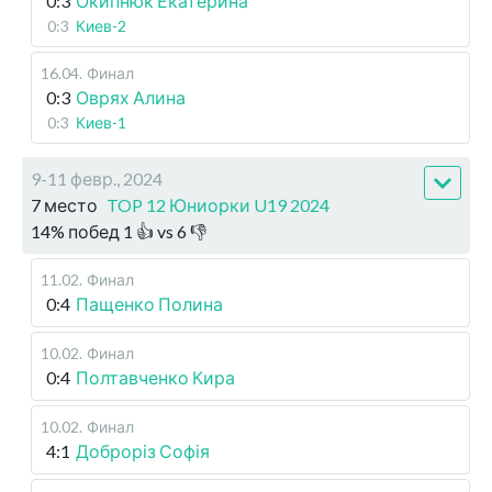
0:3
Окипнюк Екатерина
0:3
Киев-2
16.04
.
Финал
0:3
Оврях Алина
0:3
Киев-1
9-11 февр., 2024
7 место
TOP 12 Юниорки U19 2024
14
%
побед
1
👍 vs
6
👎
11.02
.
Финал
0:4
Пащенко Полина
10.02
.
Финал
0:4
Полтавченко Кира
10.02
.
Финал
4:1
Доброріз Софія