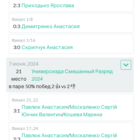
2:3
Приходько Ярослава
Финал
1/8
0:3
Димитренко Анастасия
Финал
1/16
3:0
Скрипчук Анастасия
7 июня, 2024
21
Универсиада Смешанный Разряд
место
2024
в паре
50
%
побед
2
👍 vs
2
👎
Финал
21..22
Павлюк Анастасия
/
Москаленко Сергій
3:1
Юнчик Валентин
/
Кошева Марина
Финал
17..24
Павлюк Анастасия
/
Москаленко Сергій
2:3