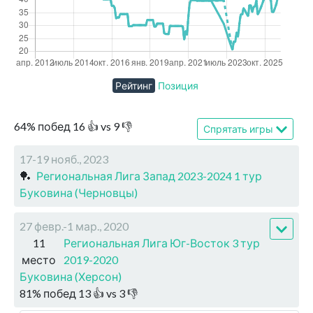
Рейтинг
Позиция
64
%
побед
16
👍 vs
9
👎
Спрятать игры
17-19 нояб., 2023
🏓
Региональная Лига Запад 2023-2024 1 тур
Буковина (Черновцы)
27 февр.-1 мар., 2020
11
Региональная Лига Юг-Восток 3 тур
место
2019-2020
Буковина (Херсон)
81
%
побед
13
👍 vs
3
👎