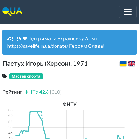
🙏🇺🇦❤️Підтримати Українську Армію
https://savelife.in.ua/donate
/ Героям Слава!
Пастух Игорь (Херсон). 1971
Мастер спорта
Рейтинг
ФНТУ
42.6
[
310
]
ФНТУ