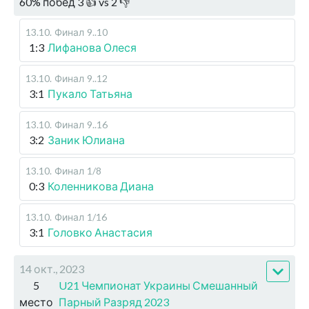
60
%
побед
3
👍 vs
2
👎
13.10
.
Финал
9..10
1:3
Лифанова Олеся
13.10
.
Финал
9..12
3:1
Пукало Татьяна
13.10
.
Финал
9..16
3:2
Заник Юлиана
13.10
.
Финал
1/8
0:3
Коленникова Диана
13.10
.
Финал
1/16
3:1
Головко Анастасия
14 окт., 2023
5
U21 Чемпионат Украины Смешанный
место
Парный Разряд 2023