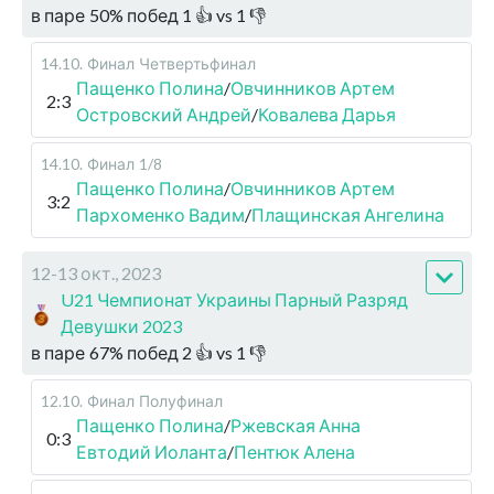
в паре
50
%
побед
1
👍 vs
1
👎
14.10
.
Финал
Четвертьфинал
Пащенко Полина
/
Овчинников Артем
2:3
Островский Андрей
/
Ковалева Дарья
14.10
.
Финал
1/8
Пащенко Полина
/
Овчинников Артем
3:2
Пархоменко Вадим
/
Плащинская Ангелина
12-13 окт., 2023
U21 Чемпионат Украины Парный Разряд
Девушки 2023
в паре
67
%
побед
2
👍 vs
1
👎
12.10
.
Финал
Полуфинал
Пащенко Полина
/
Ржевская Анна
0:3
Евтодий Иоланта
/
Пентюк Алена