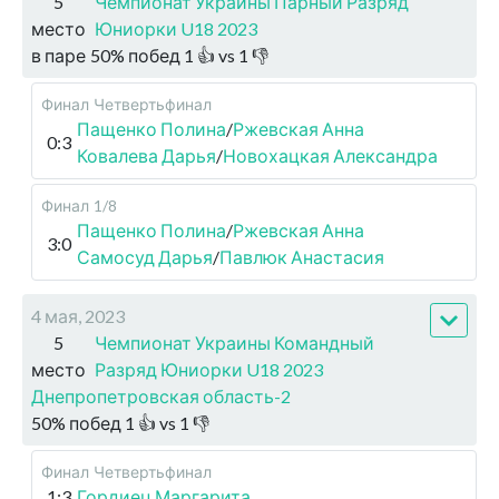
5
Чемпионат Украины Парный Разряд
место
Юниорки U18 2023
в паре
50
%
побед
1
👍 vs
1
👎
Финал
Четвертьфинал
Пащенко Полина
/
Ржевская Анна
0:3
Ковалева Дарья
/
Новохацкая Александра
Финал
1/8
Пащенко Полина
/
Ржевская Анна
3:0
Самосуд Дарья
/
Павлюк Анастасия
4 мая, 2023
5
Чемпионат Украины Командный
место
Разряд Юниорки U18 2023
Днепропетровская область-2
50
%
побед
1
👍 vs
1
👎
Финал
Четвертьфинал
1:3
Гордиец Маргарита