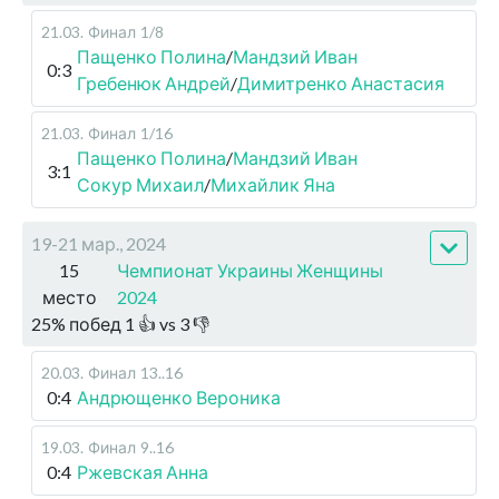
21.03
.
Финал
1/8
Пащенко Полина
/
Мандзий Иван
0:3
Гребенюк Андрей
/
Димитренко Анастасия
21.03
.
Финал
1/16
Пащенко Полина
/
Мандзий Иван
3:1
Сокур Михаил
/
Михайлик Яна
19-21 мар., 2024
15
Чемпионат Украины Женщины
место
2024
25
%
побед
1
👍 vs
3
👎
20.03
.
Финал
13..16
0:4
Андрющенко Вероника
19.03
.
Финал
9..16
0:4
Ржевская Анна