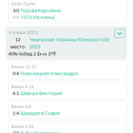
26.05
.
Групи
3:0
Горова Каролина
3:0
ЗЗСО (Иржавец)
5-6 мая, 2023
12
Чемпионат Украины Юниорки U18
место
2023
40
%
побед
2
👍 vs
3
👎
Финал
11..12
0:4
Новохацкая Александра
Финал
9..16
4:1
Шевчук Виктория
Финал
1/8
1:4
Шередега София
Финал
1/16
3:0
Зубко Екатерина