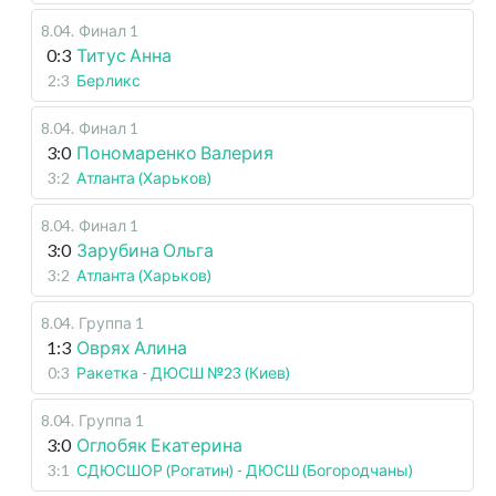
8.04
.
Финал 1
0:3
Титус Анна
2:3
Берликс
8.04
.
Финал 1
3:0
Пономаренко Валерия
3:2
Атланта (Харьков)
8.04
.
Финал 1
3:0
Зарубина Ольга
3:2
Атланта (Харьков)
8.04
.
Группа 1
1:3
Оврях Алина
0:3
Ракетка - ДЮСШ №23 (Киев)
8.04
.
Группа 1
3:0
Оглобяк Екатерина
3:1
СДЮСШОР (Рогатин) - ДЮСШ (Богородчаны)