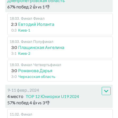
Днепропетровская область
67
%
побед
2
👍 vs
1
👎
18.03
.
Финал
Финал
2:3
Евтодий Иоланта
0:3
Киев-1
18.03
.
Финал
Полуфинал
3:0
Плащинская Ангелина
3:1
Киев-2
18.03
.
Финал
Четвертьфинал
3:0
Романова Дарья
3:0
Черкасская область
9-11 февр., 2024
4 место
TOP 12 Юниорки U19 2024
57
%
побед
4
👍 vs
3
👎
11.02
.
Финал