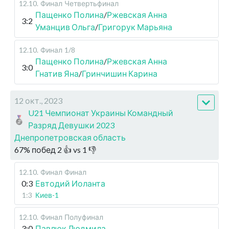
12.10
.
Финал
Четвертьфинал
Пащенко Полина
/
Ржевская Анна
3:2
Уманцив Ольга
/
Григорук Марьяна
12.10
.
Финал
1/8
Пащенко Полина
/
Ржевская Анна
3:0
Гнатив Яна
/
Гринчишин Карина
12 окт., 2023
U21 Чемпионат Украины Командный
Разряд Девушки 2023
Днепропетровская область
67
%
побед
2
👍 vs
1
👎
12.10
.
Финал
Финал
0:3
Евтодий Иоланта
1:3
Киев-1
12.10
.
Финал
Полуфинал
3:0
Павлюк Людмила