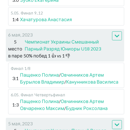
5.05
.
Финал
9..12
1:4
Хачатурова Анастасия
6 мая, 2023
5
Чемпионат Украины Смешанный
место
Парный Разряд Юниоры U18 2023
в паре
50
%
побед
1
👍 vs
1
👎
Финал
1/8
Пащенко Полина
/
Овчинников Артем
3:1
Бурылов Владимир
/
Канунникова Василиса
6.05
.
Финал
Четвертьфинал
Пащенко Полина
/
Овчинников Артем
1:3
Овчаренко Максим
/
Будник Роксолана
5 мая, 2023