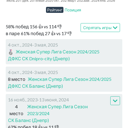
Рейтинг
Позиция
58
%
побед
156
👍 vs
114
👎
Спрятать игры
в паре
61
%
побед
27
👍 vs
17
👎
4 окт., 2024-3 мая, 2025
Женская Супер Лига Сезон 2024/2025
ДФКС СК Dnipro-city (Днепр)
4 окт., 2024-3 мая, 2025
8 место
Женская Супер Лига Сезон 2024/2025
ДФКС СК Баланс (Днепр)
16 нояб., 2023-13 июня, 2024
4
Женская Супер Лига Сезон
место
2023/2024
СК Баланс (Днепр)
62
%
побед
18
👍 vs
11
👎