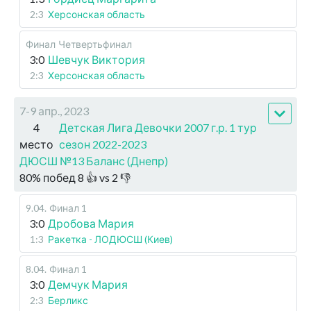
2:3
Херсонская область
Финал
Четвертьфинал
3:0
Шевчук Виктория
2:3
Херсонская область
7-9 апр., 2023
4
Детская Лига Девочки 2007 г.р. 1 тур
место
сезон 2022-2023
ДЮСШ №13 Баланс (Днепр)
80
%
побед
8
👍 vs
2
👎
9.04
.
Финал 1
3:0
Дробова Мария
1:3
Ракетка - ЛОДЮСШ (Киев)
8.04
.
Финал 1
3:0
Демчук Мария
2:3
Берликс