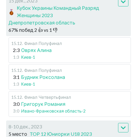
15 дек., 2023
Кубок Украины Командный Разряд
Женщины 2023
Днепропетровская область
67
%
побед
2
👍 vs
1
👎
15.12
.
Финал
Полуфинал
2:3
Оврях Алина
1:3
Киев-1
15.12
.
Финал
Полуфинал
3:1
Будник Роксолана
1:3
Киев-1
15.12
.
Финал
Четвертьфинал
3:0
Григорук Романия
3:0
Ивано-Франковская область-2
8-10 дек., 2023
5 место
TOP 12 Юниорки U18 2023