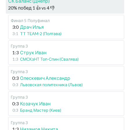
СК Баланс (Днепр)
20
%
побед
1
👍 vs
4
👎
Финал 5
Полуфинал
3:0
Драч Илья
3:1
TT TEAM-2 (Полтава)
Группа 3
1:3
Струк Иван
1:3
СМСКзНТ Топ-Спин (Свалява)
Группа 3
0:3
Олескевич Александр
0:3
Львовская политехника (Львов)
Группа 3
0:3
Козачук Иван
0:3
Бранд Мастер (Киев)
Группа 3
1:3
Низамов Никита