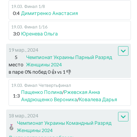
19.03
.
Финал
1/8
0:4
Димитренко Анастасия
19.03
.
Финал
1/16
3:0
Юренева Ольга
19 мар., 2024
5
Чемпионат Украины Парный Разряд
место
Женщины 2024
в паре
0
%
побед
0
👍 vs
1
👎
19.03
.
Финал
Четвертьфинал
Пащенко Полина
/
Ржевская Анна
1:3
Андрющенко Вероника
/
Ковалева Дарья
18 мар., 2024
Чемпионат Украины Командный Разряд
Женщины 2024