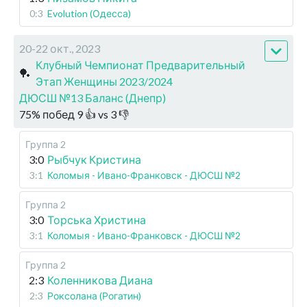
0:3
Evolution (Одесса)
20-22 окт., 2023
Клубный Чемпионат Предварительный
🏓
Этап Женщины 2023/2024
ДЮСШ №13 Баланс (Днепр)
75
%
побед
9
👍 vs
3
👎
Группа 2
3:0
Рыбчук Кристина
3:1
Коломыя - Ивано-Франковск - ДЮСШ №2
Группа 2
3:0
Торська Христина
3:1
Коломыя - Ивано-Франковск - ДЮСШ №2
Группа 2
2:3
Коленникова Диана
2:3
Роксолана (Рогатин)