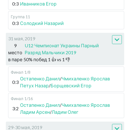
0:3
Иванников Егор
Группа 11
0:3
Солодкий Назарий
31 мая, 2019
9
U12 Чемпионат Украины Парный
место
Разряд Мальчики 2019
в паре
50
%
побед
1
👍 vs
1
👎
Финал
1/8
Остапенко Данил
/
Чмихаленко Ярослав
0:3
Петух Назар
/
Борщевский Егор
Финал
1/16
Остапенко Данил
/
Чмихаленко Ярослав
3:2
Ладим Арсен
/
Ладим Олег
29-30 мая, 2019