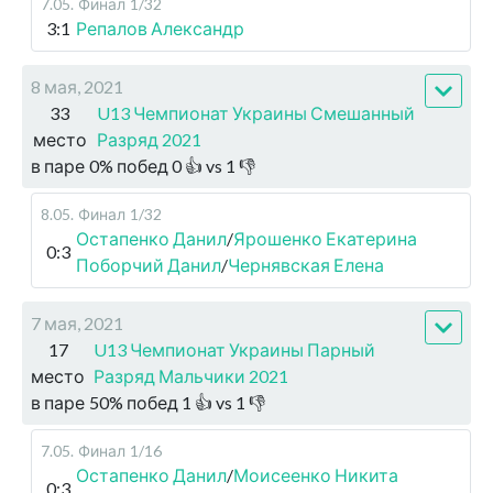
7.05
.
Финал
1/32
3:1
Репалов Александр
8 мая, 2021
33
U13 Чемпионат Украины Смешанный
место
Разряд 2021
в паре
0
%
побед
0
👍 vs
1
👎
8.05
.
Финал
1/32
Остапенко Данил
/
Ярошенко Екатерина
0:3
Поборчий Данил
/
Чернявская Елена
7 мая, 2021
17
U13 Чемпионат Украины Парный
место
Разряд Мальчики 2021
в паре
50
%
побед
1
👍 vs
1
👎
7.05
.
Финал
1/16
Остапенко Данил
/
Моисеенко Никита
0:3