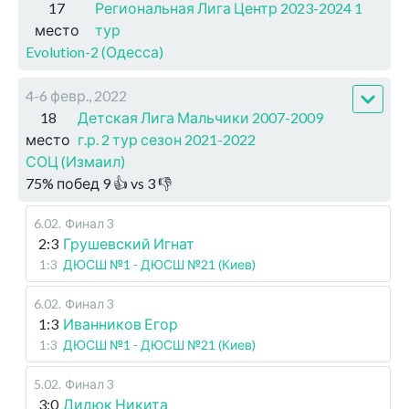
17
Региональная Лига Центр 2023-2024 1
место
тур
Evolution-2 (Одесса)
4-6 февр., 2022
18
Детская Лига Мальчики 2007-2009
место
г.р. 2 тур сезон 2021-2022
СОЦ (Измаил)
75
%
побед
9
👍 vs
3
👎
6.02
.
Финал 3
2:3
Грушевский Игнат
1:3
ДЮСШ №1 - ДЮСШ №21 (Киев)
6.02
.
Финал 3
1:3
Иванников Егор
1:3
ДЮСШ №1 - ДЮСШ №21 (Киев)
5.02
.
Финал 3
3:0
Дидюк Никита