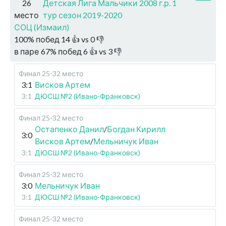
26
Детская Лига Мальчики 2008 г.р. 1
место
тур сезон 2019-2020
СОЦ (Измаил)
100
%
побед
14
👍 vs
0
👎
в паре
67
%
побед
6
👍 vs
3
👎
Финал 25-32 место
3:1
Висков Артем
3:1
ДЮСШ №2 (Ивано-Франковск)
Финал 25-32 место
Остапенко Данил
/
Богдан Кирилл
3:0
Висков Артем
/
Мельничук Иван
3:1
ДЮСШ №2 (Ивано-Франковск)
Финал 25-32 место
3:0
Мельничук Иван
3:1
ДЮСШ №2 (Ивано-Франковск)
Финал 25-32 место