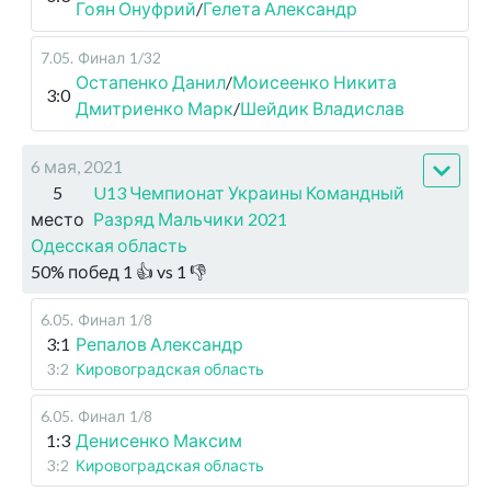
Гоян Онуфрий
/
Гелета Александр
7.05
.
Финал
1/32
Остапенко Данил
/
Моисеенко Никита
3:0
Дмитриенко Марк
/
Шейдик Владислав
6 мая, 2021
5
U13 Чемпионат Украины Командный
место
Разряд Мальчики 2021
Одесская область
50
%
побед
1
👍 vs
1
👎
6.05
.
Финал
1/8
3:1
Репалов Александр
3:2
Кировоградская область
6.05
.
Финал
1/8
1:3
Денисенко Максим
3:2
Кировоградская область