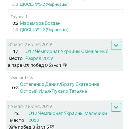
2:3
ДЮСШ №1-2 (Черновцы)
Группа 1
3:2
Марамора Богдан
2:3
ДЮСШ №1-2 (Черновцы)
31 мая-2 июня, 2019
17
U12 Чемпионат Украины Смешанный
место
Разряд 2019
в паре
0
%
побед
0
👍 vs
1
👎
Финал
1/16
Остапенко Данил
/
Брату Екатерина
0:3
Острый Илья
/
Пукало Татьяна
29 мая-2 июня, 2019
46
U12 Чемпионат Украины Мальчики
место
2019
38
%
побед
3
👍 vs
5
👎