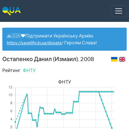
🙏🇺🇦❤️Підтримати Українську Армію
https://savelife.in.ua/donate
/ Героям Слава!
Остапенко Данил (Измаил). 2008
Рейтинг
ФНТУ
ФНТУ