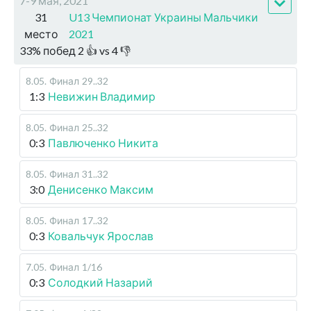
7-9 мая, 2021
31
U13 Чемпионат Украины Мальчики
место
2021
33
%
побед
2
👍 vs
4
👎
8.05
.
Финал
29..32
1:3
Невижин Владимир
8.05
.
Финал
25..32
0:3
Павлюченко Никита
8.05
.
Финал
31..32
3:0
Денисенко Максим
8.05
.
Финал
17..32
0:3
Ковальчук Ярослав
7.05
.
Финал
1/16
0:3
Солодкий Назарий