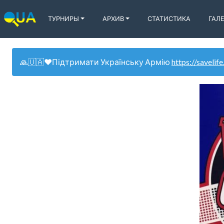
ТУРНИРЫ
АРХИВ
СТАТИСТИКА
ГАЛ
🙏🇺🇦❤️Підтримати Українську Армію
https://savelife