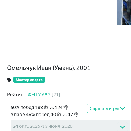
Омельчук Иван (Умань). 2001
Мастер спорта
Рейтинг
ФНТУ
69.2
[
21
]
60
%
побед
188
👍 vs
124
👎
Спрятать игры
в паре
46
%
побед
40
👍 vs
47
👎
24 окт., 2025-13 июня, 2026