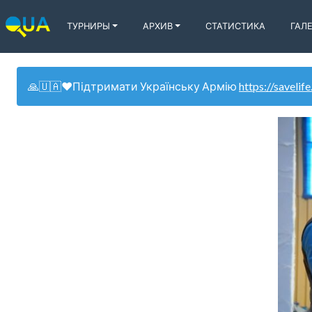
ТУРНИРЫ
АРХИВ
СТАТИСТИКА
ГАЛ
🙏🇺🇦❤️Підтримати Українську Армію
https://savelife