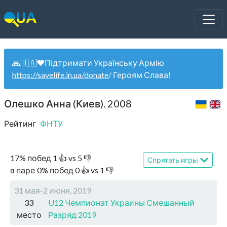
🙏🇺🇦❤️Підтримати Українську Армію
https://savelife.in.ua/donate
/ Героям Слава!
Олешко Анна (Киев). 2008
Рейтинг
ФНТУ
17
%
побед
1
👍 vs
5
👎
Спрятать игры
в паре
0
%
побед
0
👍 vs
1
👎
31 мая-2 июня, 2019
33
U12 Чемпионат Украины Смешанный
место
Разряд 2019