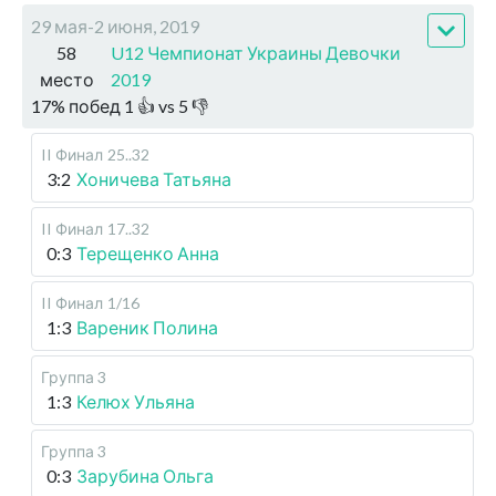
29 мая-2 июня, 2019
58
U12 Чемпионат Украины Девочки
место
2019
17
%
побед
1
👍 vs
5
👎
II Финал
25..32
3:2
Хоничева Татьяна
II Финал
17..32
0:3
Терещенко Анна
II Финал
1/16
1:3
Вареник Полина
Группа 3
1:3
Келюх Ульяна
Группа 3
0:3
Зарубина Ольга