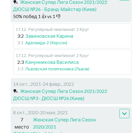
🏓
Женская Супер Лига Сезон 2021/2022
ДЮСШ №26 - Бранд-Майстер (Киев)
50
%
побед
1
👍 vs
1
👎
17.12
.
Регулярный чемпионат
2 Круг
3:2
Завиновская Карина
3:1
Аделаида-2 (Херсон)
17.12
.
Регулярный чемпионат
2 Круг
2:3
Канунникова Василиса
1:3
Львовская политехника (Львов)
14 окт., 2021-24 февр., 2022
🏓
Женская Супер Лига Сезон 2021/2022
ДЮСШ №3 - ДЮСШ №26 (Киев)
8 окт., 2020-20 мая, 2021
7
Женская Супер Лига Сезон
место
2020/2021