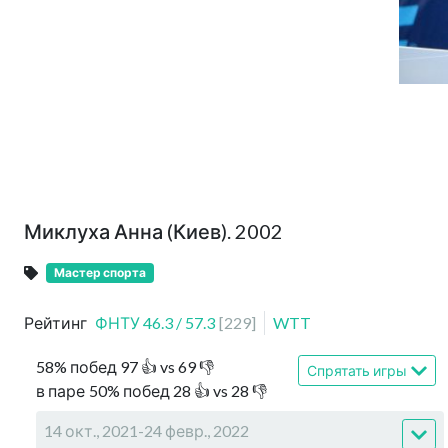
Миклуха Анна (Киев). 2002
Мастер спорта
Рейтинг
ФНТУ
46.3
/
57.3
[
229
]
WTT
58
%
побед
97
👍 vs
69
👎
Спрятать игры
в паре
50
%
побед
28
👍 vs
28
👎
14 окт., 2021-24 февр., 2022