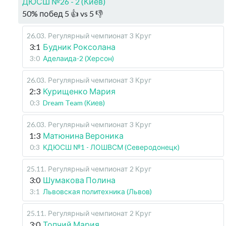
ДЮСШ №26 - 2 (Киев)
50
%
побед
5
👍 vs
5
👎
26.03
.
Регулярный чемпионат
3 Круг
3:1
Будник Роксолана
3:0
Аделаида-2 (Херсон)
26.03
.
Регулярный чемпионат
3 Круг
2:3
Курищенко Мария
0:3
Dream Team (Киев)
26.03
.
Регулярный чемпионат
3 Круг
1:3
Матюнина Вероника
0:3
КДЮСШ №1 - ЛОШВСМ (Северодонецк)
25.11
.
Регулярный чемпионат
2 Круг
3:0
Шумакова Полина
3:1
Львовская политехника (Львов)
25.11
.
Регулярный чемпионат
2 Круг
3:0
Топчий Мария