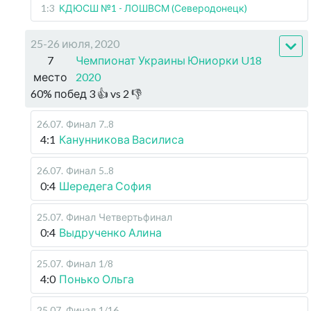
1:3
КДЮСШ №1 - ЛОШВСМ (Северодонецк)
25-26 июля, 2020
7
Чемпионат Украины Юниорки U18
место
2020
60
%
побед
3
👍 vs
2
👎
26.07
.
Финал
7..8
4:1
Канунникова Василиса
26.07
.
Финал
5..8
0:4
Шередега София
25.07
.
Финал
Четвертьфинал
0:4
Выдрученко Алина
25.07
.
Финал
1/8
4:0
Понько Ольга
25.07
.
Финал
1/16