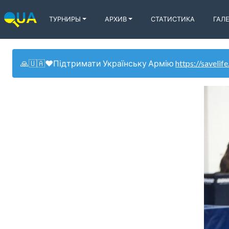
ТУРНИРЫ
АРХИВ
СТАТИСТИКА
ГАЛ
🙏🇺🇦❤️Підтримати Українську Армію
https://savelife