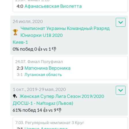
4:0
Афанасьевская Виолетта
24 июля, 2020
Чемпионат Украины Командный Разряд
Юниорки U18 2020
Киев-1
0
%
побед
0
👍 vs
1
👎
24.07
.
Финал
Полуфинал
2:3
Матюнина Вероника
3:1
Луганская область
1 окт., 2019-29 мая, 2020
🏓
Женская Супер Лига Сезон 2019/2020
ДЮСШ-1 - Naftogaz (Львов)
61
%
побед
14
👍 vs
9
👎
7.03
.
Регулярный чемпионат
3 Круг
3:1
Цюпко Александра