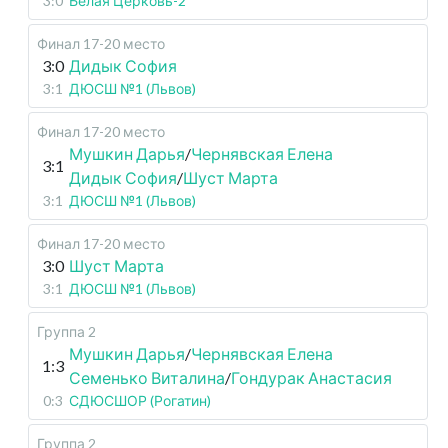
3:0
Белая Церковь-2
Финал 17-20 место
3:0
Дидык София
3:1
ДЮСШ №1 (Львов)
Финал 17-20 место
Мушкин Дарья
/
Чернявская Елена
3:1
Дидык София
/
Шуст Марта
3:1
ДЮСШ №1 (Львов)
Финал 17-20 место
3:0
Шуст Марта
3:1
ДЮСШ №1 (Львов)
Группа 2
Мушкин Дарья
/
Чернявская Елена
1:3
Семенько Виталина
/
Гондурак Анастасия
0:3
СДЮСШОР (Рогатин)
Группа 2