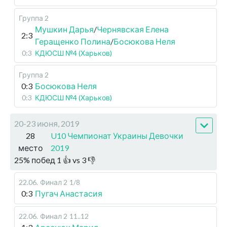
Группа 2
Мушкин Дарья
/
Чернявская Елена
2:3
Геращенко Полина
/
Босюкова Неля
0:3
КДЮСШ №4 (Харьков)
Группа 2
0:3
Босюкова Неля
0:3
КДЮСШ №4 (Харьков)
20-23 июня, 2019
28
U10 Чемпионат Украины Девочки
место
2019
25
%
побед
1
👍 vs
3
👎
22.06
.
Финал 2
1/8
0:3
Пугач Анастасия
22.06
.
Финал 2
11..12