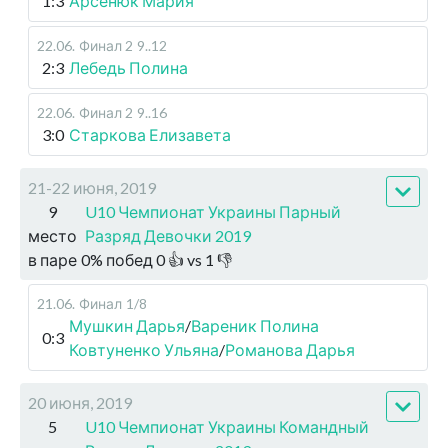
1:3
Арсенюк Мария
22.06
.
Финал 2
9..12
2:3
Лебедь Полина
22.06
.
Финал 2
9..16
3:0
Старкова Елизавета
21-22 июня, 2019
9
U10 Чемпионат Украины Парный
место
Разряд Девочки 2019
в паре
0
%
побед
0
👍 vs
1
👎
21.06
.
Финал
1/8
Мушкин Дарья
/
Вареник Полина
0:3
Ковтуненко Ульяна
/
Романова Дарья
20 июня, 2019
5
U10 Чемпионат Украины Командный