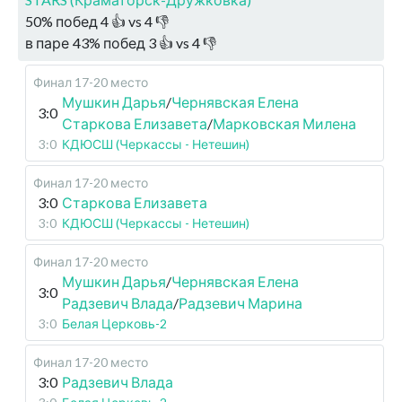
50
%
побед
4
👍 vs
4
👎
в паре
43
%
побед
3
👍 vs
4
👎
Финал 17-20 место
Мушкин Дарья
/
Чернявская Елена
3:0
Старкова Елизавета
/
Марковская Милена
3:0
КДЮСШ (Черкассы - Нетешин)
Финал 17-20 место
3:0
Старкова Елизавета
3:0
КДЮСШ (Черкассы - Нетешин)
Финал 17-20 место
Мушкин Дарья
/
Чернявская Елена
3:0
Радзевич Влада
/
Радзевич Марина
3:0
Белая Церковь-2
Финал 17-20 место
3:0
Радзевич Влада