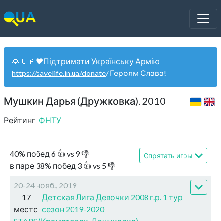
🙏🇺🇦❤️Підтримати Українську Армію
https://savelife.in.ua/donate
/ Героям Слава!
Мушкин Дарья (Дружковка). 2010
Рейтинг
ФНТУ
40
%
побед
6
👍 vs
9
👎
Спрятать игры
в паре
38
%
побед
3
👍 vs
5
👎
20-24 нояб., 2019
17
Детская Лига Девочки 2008 г.р. 1 тур
место
сезон 2019-2020
STARS (Краматорск-Дружковка)