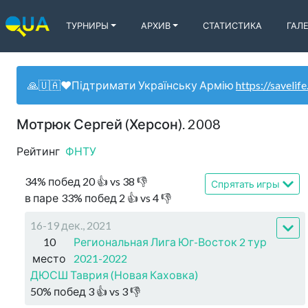
ТУРНИРЫ
АРХИВ
СТАТИСТИКА
ГАЛ
🙏🇺🇦❤️Підтримати Українську Армію
https://savelife
Мотрюк Сергей (Херсон). 2008
Рейтинг
ФНТУ
34
%
побед
20
👍 vs
38
👎
Спрятать игры
в паре
33
%
побед
2
👍 vs
4
👎
16-19 дек., 2021
10
Региональная Лига Юг-Восток 2 тур
место
2021-2022
ДЮСШ Таврия (Новая Каховка)
50
%
побед
3
👍 vs
3
👎