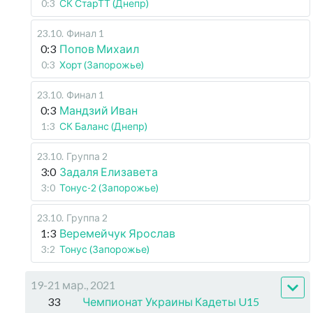
0:3
СК СтарТТ (Днепр)
23.10
.
Финал 1
0:3
Попов Михаил
0:3
Хорт (Запорожье)
23.10
.
Финал 1
0:3
Мандзий Иван
1:3
СК Баланс (Днепр)
23.10
.
Группа 2
3:0
Задаля Елизавета
3:0
Тонус-2 (Запорожье)
23.10
.
Группа 2
1:3
Веремейчук Ярослав
3:2
Тонус (Запорожье)
19-21 мар., 2021
33
Чемпионат Украины Кадеты U15