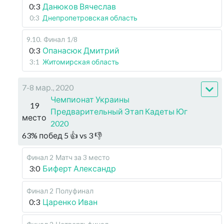
0:3
Данюков Вячеслав
0:3
Днепропетровская область
9.10
.
Финал
1/8
0:3
Опанасюк Дмитрий
3:1
Житомирская область
7-8 мар., 2020
Чемпионат Украины
19
Предварительный Этап Кадеты Юг
место
2020
63
%
побед
5
👍 vs
3
👎
Финал 2
Матч за 3 место
3:0
Биферт Александр
Финал 2
Полуфинал
0:3
Царенко Иван