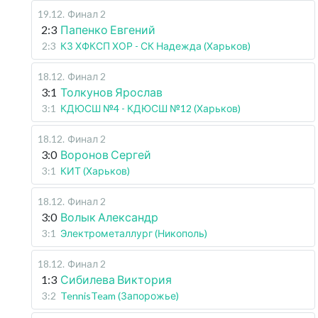
19.12
.
Финал 2
2:3
Папенко Евгений
2:3
КЗ ХФКСП ХОР - СК Надежда (Харьков)
18.12
.
Финал 2
3:1
Толкунов Ярослав
3:1
КДЮСШ №4 - КДЮСШ №12 (Харьков)
18.12
.
Финал 2
3:0
Воронов Сергей
3:1
КИТ (Харьков)
18.12
.
Финал 2
3:0
Волык Александр
3:1
Электрометаллург (Никополь)
18.12
.
Финал 2
1:3
Сибилева Виктория
3:2
TennisTeam (Запорожье)