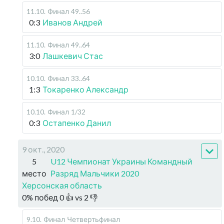
11.10
.
Финал
49..56
0:3
Иванов Андрей
11.10
.
Финал
49..64
3:0
Лашкевич Стас
10.10
.
Финал
33..64
1:3
Токаренко Александр
10.10
.
Финал
1/32
0:3
Остапенко Данил
9 окт., 2020
5
U12 Чемпионат Украины Командный
место
Разряд Мальчики 2020
Херсонская область
0
%
побед
0
👍 vs
2
👎
9.10
.
Финал
Четвертьфинал