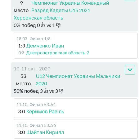
9
Чемпионат Украины Командный
место
Разряд Кадеты U15 2021
Херсонская область
0
%
побед
0
👍 vs
1
👎
18.03
.
Финал
1/8
1:3
Демченко Иван
0:3
Днепропетровская область-2
10-11 окт., 2020
53
U12 Чемпионат Украины Мальчики
место
2020
50
%
побед
3
👍 vs
3
👎
11.10
.
Финал
53..54
3:0
Керимов Равіль
11.10
.
Финал
53..56
3:0
Шайтан Кирилл