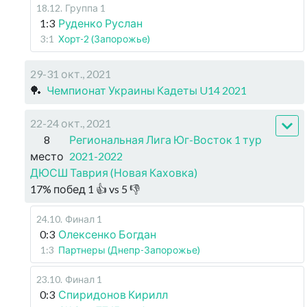
18.12
.
Группа 1
1:3
Руденко Руслан
3:1
Хорт-2 (Запорожье)
29-31 окт., 2021
🏓
Чемпионат Украины Кадеты U14 2021
22-24 окт., 2021
8
Региональная Лига Юг-Восток 1 тур
место
2021-2022
ДЮСШ Таврия (Новая Каховка)
17
%
побед
1
👍 vs
5
👎
24.10
.
Финал 1
0:3
Олексенко Богдан
1:3
Партнеры (Днепр-Запорожье)
23.10
.
Финал 1
0:3
Спиридонов Кирилл