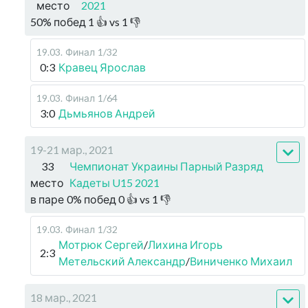
место
2021
50
%
побед
1
👍 vs
1
👎
19.03
.
Финал
1/32
0:3
Кравец Ярослав
19.03
.
Финал
1/64
3:0
Дьмьянов Андрей
19-21 мар., 2021
33
Чемпионат Украины Парный Разряд
место
Кадеты U15 2021
в паре
0
%
побед
0
👍 vs
1
👎
19.03
.
Финал
1/32
Мотрюк Сергей
/
Лихина Игорь
2:3
Метельский Александр
/
Виниченко Михаил
18 мар., 2021